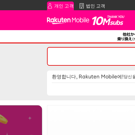
개인 고객
법인 고객
Rakuten
스마트폰
공지・기타
스마
통
Rakuten SAIKYO Plan
알림
데이터 유형
Super Hodai/조합 플랜을
이용 중인 고객님
환영합니다, Rakuten Mobile에!
당신을
Rakuten SAIKYO U-NEXT
i
A
할인 프로그램
A
SAIKYO FAMILY Discount
W
가족과 함께 혜택을 누리고 싶은 분들께
SAIKYO KIDS Discount
R
12세까지 매우 저렴
SAIKYO YOUTH Discount