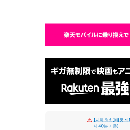
【재해 영향】태풍 제1
시 40분 기준)