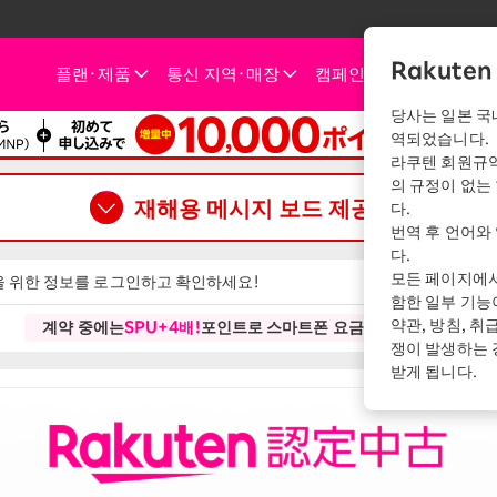
 Mobile
Rakute
플랜・
제품
통신 지역・
매장
캠페인
공지사항
지
당사는 일본 국
역되었습니다.
트폰
신 지역
검토 중인 분께
내점 고객님께
인터넷・전기
인터넷・전기
고객 지
라쿠텐 회원규약
의 규정이 없는
요금 시뮬레이션
신청 캠페인
스마트폰
SIM
신청 가이드
매장(점포)
Rakuten Turbo
Rakuten Tu
Rak
재해용 메시지 보드 제공 중
다.
지금부터 신청/제품 구매을 하는 분
번역 후 언어와
eSIM
요금 플랜
제품
Rakuten Turbo
왜 지금 Rakuten Mobile
Rakuten Hikari
Rak
다.
듀얼 SIM
이용 특전・캠페인
모든 페이지에서
인가?
 위한 정보를 로그인하고 확인하세요!
Phone
Rakuten Hik
Rakuten Mobile 이용 중인 분들을 위한 혜택
사용 중인 제품의 대응
함한 일부 기능
Rakuten Denki
Rak
정보
pple Watch
확인
요금 플랜
약관, 방침, 취
계약 중에는
SPU+4배!
포인트로 스마트폰 요금도 결제 가능!
고객의 소리
쟁이 발생하는 
ndroid
Rak
받게 됩니다.
Rakuten De
스마트폰 활용법을 배우기
i-Fi 라우터
요금 플랜
액세서리
akuten 인증 중고
집 인터넷 진
터보와 광, 어느 쪽