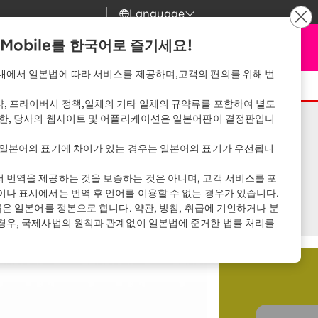
Language
n Mobile를 한국어로 즐기세요!
원
신청
my Rakuten
검색
Mobile
내에서 일본법에 따라 서비스를 제공하며,고객의 편의를 위해 번
원
스마트폰과 세트로 저렴
, 프라이버시 정책,일체의 기타 일체의 규약류를 포함하여 별도
 한, 당사의 웹사이트 및 어플리케이션은 일본어판이 결정판입니
rbo
uten Mobile
SAIKYO HOME
Program
 일본어의 표기에 차이가 있는 경우는 일본어의 표기가 우선됩니
uten Turbo
스마트폰 + Rakuten
 번역을 제공하는 것을 보증하는 것은 아니며, 고객 서비스를 포
​ ​
회원 가입
로그인
Turbo
ari
이나 표시에서는 번역 후 언어를 이용할 수 없는 경우가 있습니다.
uten Hikari
Rakuten Turbo 처음 신청 시
급은 일본어를 정본으로 합니다. 약관, 방침, 취급에 기인하거나 분
매월 1,000 Point 적립
경우, 국제사법의 원칙과 관계없이 일본법에 준거한 법률 처리를
uten Denki
스마트폰 + Rakuten
nki
Hikari
Rakuten Hikari 처음 신청 시
매월 1,000 Point 적립
단
이 좋을까?