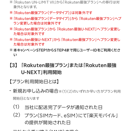
「Rakuten UN-LIMIT VII」から「Rakuten最強プラン」への移行は対
象外となります。
「Rakuten最強プラン（データタイプ）」は対象外です
「Rakuten最強プラン（データタイプ）」から 「Rakuten最強プラン」へプ
ラン変更した場合は対象外です
「Rakuten最強プラン」から 「Rakuten最強U-NEXT」へプラン変更し
た場合は対象外です
「Rakuten最強U-NEXT」から 「Rakuten最強プラン」へプラン変更し
た場合は対象外です
本キャンペーンSTEP1からSTEP4まで同じユーザーIDをご利用くださ
い
【3】
「Rakuten最強プラン」または「Rakuten最強
U-NEXT」利用開始
【プラン利用開始日とは】
新規お申し込みの場合
※（1）（2）のいずれか早い方がプラン利用
開始日となります
当社に配送完了データが通知された日
プラン（SIMカード、eSIM）にて「楽天モバイル」
の提供が開始された日