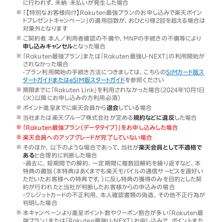
に行われず、未納・未払いが発生した場合
「【特別なお客様向け】Rakuten最強プランのお申し込みで楽天ポイン
トプレゼントキャンペーン」の適用回数が、おひとり様2回を超える場合は
対象外となります
ご契約者 本人／利用者確認の不備や、MNPの手続きの不備等により
申し込みキャンセル
となった場合
「Rakuten最強プラン」または「Rakuten最強U-NEXT」の利用開始が
されなかった場合
-プラン利用開始の手続き方法につきましては、こちらの
SIMカード版ス
タートガイドまたはeSIM版スタートガイド
を参照ください
期限までに「Rakuten Link」を利用されなかった場合（2024年10月1日
（火）以降にお申し込みの方利用必須）
ポイント進呈までに楽天会員から
退会
している場合
当社または楽天グループ株式会社が定める
規約などに違反
した場合
「Rakuten最強プラン（データタイプ）」をお申し込みした場合
楽天会員へのアップグレードが完了していない場合
そのほか、以下のような場合であって、当社が
楽天会員として不適格で
ある
と合理的に判断した場合
-過去に、短期間での解約、一定期間に複数回解約を繰り返すなど、本
特典の趣旨（本特典はあくまでも楽天モバイルの通信サービスを選好い
ただいたお客様への特典です。）に反し特典の獲得のみを目的とした契
約が行われたと当社が判断したお客様からの申込みの場合
-クレジットカードの不正利用、本人確認書類の偽造、その他不正行為が
判明した場合
本キャンペーンより進呈ポイント数やクーポン割合が多い「Rakuten最
強プラン」または「Rakuten最強U-NEXT」お申し込みで、ポイントまた