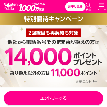
Rakuten Mobile
お申し込み
C
メニュー
検索
l
特別優待キャンペーン
o
s
e
エントリーする