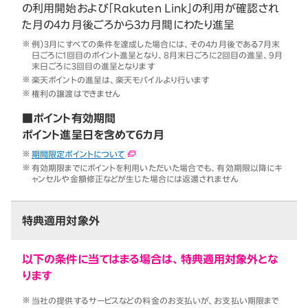
の利用開始および「Rakuten Link」の利用が確認され
た月の4カ月後ごろから3カ月間にわたり進呈
例）3月にすべての条件を達成した場合には、その4カ月後である7月末
日ごろに1回目のポイント進呈となり、8月末日ごろに2回目の進呈、9月
末日ごろに3回目の進呈となります
楽天ポイントの進呈は、楽天モバイルより行います
権利の譲渡はできません
■ポイント有効期間
ポイント進呈日を含めて6カ月
期間限定ポイントについて
有効期限までにポイントを利用いただいた場合でも、有効期限以降にキ
ャンセルや金額修正などが生じた場合には返還されません
特典適用対象外
以下の条件に当てはまる場合は、特典適用対象外とな
ります
当社の提供するサービスなどの料金のお支払いが、お支払い期限まで