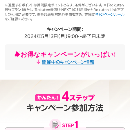
※1 同一名義で累計5回線以上ご契約の場合、2025年11月19日より1回
※進呈するポイントは期間限定ポイントとなり、条件がございます。※「Rakuten
線につき3,500円（税込3,850円、開通翌々月に確定）。「累計」とは、楽
最強プラン」または「Rakuten最強U-NEXT」の利用開始とRakuten Linkアプ
天モバイルがサービスを本格開始した2020年4月8日以降に契約され
リの利用が必要です。※特典適用対象外事由も含め、詳細は
キャンペーンルール
たすべての回線（解約済みの回線も含む）の合計数を指します。
をご確認ください。
契約事務手数料の詳細はこちら
※2025年9月時点。
キャンペーン期間：
2024年5月13日（月）9:00～終了日未定
お得なキャンペーンがいっぱい!
開催中のキャンペーン情報
キャンペーン参加方法
月