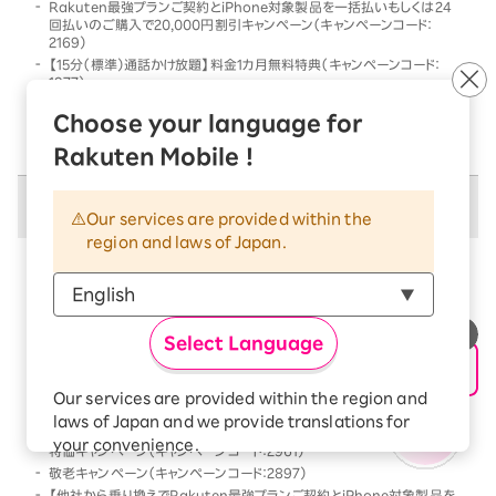
Rakuten最強プランご契約とiPhone対象製品を一括払いもしくは24
回払いのご購入で20,000円割引キャンペーン（キャンペーンコード：
2169）
【15分（標準）通話かけ放題】料金1カ月無料特典（キャンペーンコード：
1977）
他社から乗り換えでRakuten最強プランご契約とiPhone対象製品を一
Choose your language for
括払いもしくは24回払いのご購入で割引キャンペーン（キャンペーンコー
ド：2568）
Rakuten Mobile !
併用不可キャンペーン
Our services are provided within the
region and laws of Japan.
以下のキャンペーンは、
併用不可
となります
本キャンペーン条件を満たす前、または満たした後に、
以下のキャンペーンの条件を満たした場合には、以下の
Select Language
キャンペーンのみが優先的に適用となります
【Android対象製品限定】特価キャンペーン（キャンペーンコード：2178）
Our services are provided within the region and
Rakutenオリジナル製品 1円キャンペーン（キャンペーンコード：2808）
laws of Japan and we provide translations for
「Rakuten最強プラン契約＆Android買い替え超トクプログラム利用」
your convenience.
特価キャンペーン（キャンペーンコード：2961）
The Japanese version of our websites and
敬老キャンペーン（キャンペーンコード：2897）
applications, in which include Rakuten
【他社から乗り換えでRakuten最強プランご契約とiPhone対象製品を