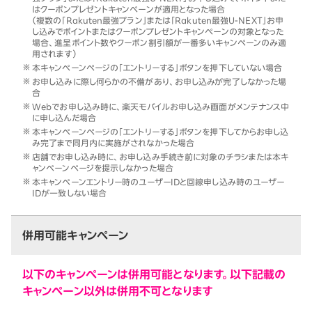
はクーポンプレゼントキャンペーンが適用となった場合
（複数の「Rakuten最強プラン」または「Rakuten最強U-NEXT」お申
し込みでポイントまたはクーポンプレゼントキャンペーンの対象となった
場合、進呈ポイント数やクーポン割引額が一番多いキャンペーンのみ適
用されます）
本キャンペーンページの「エントリーする」ボタンを押下していない場合
お申し込みに際し何らかの不備があり、お申し込みが完了しなかった場
合
Webでお申し込み時に、楽天モバイルお申し込み画面がメンテナンス中
に申し込んだ場合
本キャンペーンページの「エントリーする」ボタンを押下してからお申し込
み完了まで同月内に実施がされなかった場合
店舗でお申し込み時に、お申し込み手続き前に対象のチラシまたは本キ
ャンペーンページを提示しなかった場合
本キャンペーンエントリー時のユーザーIDと回線申し込み時のユーザー
IDが一致しない場合
併用可能キャンペーン
以下のキャンペーンは併用可能となります。以下記載の
キャンペーン以外は併用不可となります