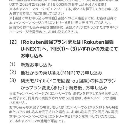
ります（2025年2月26日（水） 9:00以降のお申し込み分より変更）
※本キャンペーンページの「エントリーする」ボタンを押下してからお申し込
み完了まで同月内に実施してください
※【店舗でのお申し込みの場合】店舗へのご来店前までに、お客様自身で
本キャンペーンページから「エントリーする」ボタンを押下してください。
店舗でのお申し込み手続き開始時に、店頭スタッフにチラシまたは本キャン
ペーンページを提示の上、お申し込みください。
【2】
「Rakuten最強プラン」または「Rakuten最強
U-NEXT」へ、下記（1）～（3）いずれかの方法にて
お申し込み
新規お申し込み
他社からの乗り換え（MNP）でお申し込み
楽天モバイル（ドコモ回線・au回線）の料金プラン
からプラン変更（移行）手続き後、お申し込み
※本キャンペーンページの「エントリーする」ボタンを押下してからお申し込
み完了まで、同月内に実施がされなかった場合は、本キャンペーンが適用
されません。
お申し込みが未完了の場合、もしくは「エントリーする」ボタン押下から月を
またいでお申し込みを完了された場合は、お申し込み完了と同月内に再度
本キャンペーンページから「エントリーする」ボタンを押下していただくこと
で、本キャンペーンの適用が可能です。