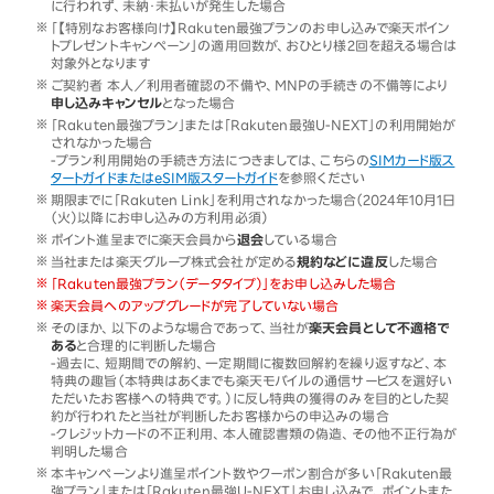
に行われず、未納・未払いが発生した場合
「【特別なお客様向け】Rakuten最強プランのお申し込みで楽天ポイン
トプレゼントキャンペーン」の適用回数が、おひとり様2回を超える場合は
対象外となります
ご契約者 本人／利用者確認の不備や、MNPの手続きの不備等により
申し込みキャンセル
となった場合
「Rakuten最強プラン」または「Rakuten最強U-NEXT」の利用開始が
されなかった場合
-プラン利用開始の手続き方法につきましては、こちらの
SIMカード版ス
タートガイドまたはeSIM版スタートガイド
を参照ください
期限までに「Rakuten Link」を利用されなかった場合（2024年10月1日
（火）以降にお申し込みの方利用必須）
ポイント進呈までに楽天会員から
退会
している場合
当社または楽天グループ株式会社が定める
規約などに違反
した場合
「Rakuten最強プラン（データタイプ）」をお申し込みした場合
楽天会員へのアップグレードが完了していない場合
そのほか、以下のような場合であって、当社が
楽天会員として不適格で
ある
と合理的に判断した場合
-過去に、短期間での解約、一定期間に複数回解約を繰り返すなど、本
特典の趣旨（本特典はあくまでも楽天モバイルの通信サービスを選好い
ただいたお客様への特典です。）に反し特典の獲得のみを目的とした契
約が行われたと当社が判断したお客様からの申込みの場合
-クレジットカードの不正利用、本人確認書類の偽造、その他不正行為が
判明した場合
本キャンペーンより進呈ポイント数やクーポン割合が多い「Rakuten最
強プラン」または「Rakuten最強U-NEXT」お申し込みで、ポイントまた