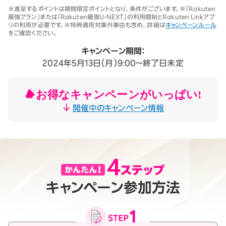
※1 同一名義で累計5回線以上ご契約の場合、2025年11月19日より1回
※進呈するポイントは期間限定ポイントとなり、条件がございます。※「Rakuten
線につき3,500円（税込3,850円、開通翌々月に確定）。「累計」とは、楽
最強プラン」または「Rakuten最強U-NEXT」の利用開始とRakuten Linkアプ
天モバイルがサービスを本格開始した2020年4月8日以降に契約され
リの利用が必要です。※特典適用対象外事由も含め、詳細は
キャンペーンルール
たすべての回線（解約済みの回線も含む）の合計数を指します。
をご確認ください。
契約事務手数料の詳細はこちら
※2025年9月時点。
キャンペーン期間：
2024年5月13日（月）9:00～終了日未定
お得なキャンペーンがいっぱい!
開催中のキャンペーン情報
キャンペーン参加方法
月