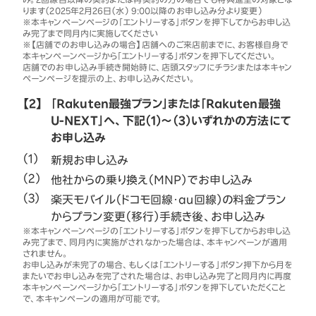
ります（2025年2月26日（水） 9:00以降のお申し込み分より変更）
※本キャンペーンページの「エントリーする」ボタンを押下してからお申し込
み完了まで同月内に実施してください
※【店舗でのお申し込みの場合】店舗へのご来店前までに、お客様自身で
本キャンペーンページから「エントリーする」ボタンを押下してください。
店舗でのお申し込み手続き開始時に、店頭スタッフにチラシまたは本キャン
ペーンページを提示の上、お申し込みください。
【2】
「Rakuten最強プラン」または「Rakuten最強
U-NEXT」へ、下記（1）～（3）いずれかの方法にて
お申し込み
新規お申し込み
他社からの乗り換え（MNP）でお申し込み
楽天モバイル（ドコモ回線・au回線）の料金プラン
からプラン変更（移行）手続き後、お申し込み
※本キャンペーンページの「エントリーする」ボタンを押下してからお申し込
み完了まで、同月内に実施がされなかった場合は、本キャンペーンが適用
されません。
お申し込みが未完了の場合、もしくは「エントリーする」ボタン押下から月を
またいでお申し込みを完了された場合は、お申し込み完了と同月内に再度
本キャンペーンページから「エントリーする」ボタンを押下していただくこと
で、本キャンペーンの適用が可能です。