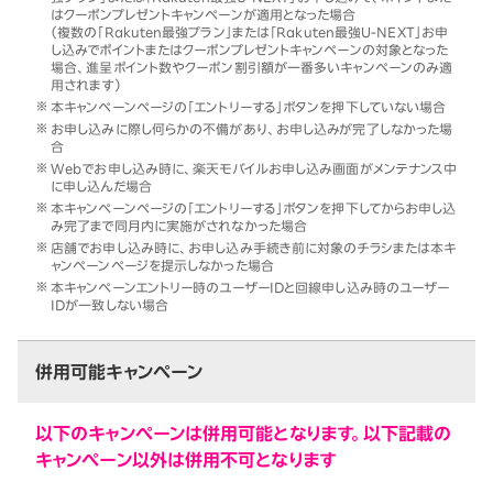
はクーポンプレゼントキャンペーンが適用となった場合
（複数の「Rakuten最強プラン」または「Rakuten最強U-NEXT」お申
し込みでポイントまたはクーポンプレゼントキャンペーンの対象となった
場合、進呈ポイント数やクーポン割引額が一番多いキャンペーンのみ適
用されます）
本キャンペーンページの「エントリーする」ボタンを押下していない場合
お申し込みに際し何らかの不備があり、お申し込みが完了しなかった場
合
Webでお申し込み時に、楽天モバイルお申し込み画面がメンテナンス中
に申し込んだ場合
本キャンペーンページの「エントリーする」ボタンを押下してからお申し込
み完了まで同月内に実施がされなかった場合
店舗でお申し込み時に、お申し込み手続き前に対象のチラシまたは本キ
ャンペーンページを提示しなかった場合
本キャンペーンエントリー時のユーザーIDと回線申し込み時のユーザー
IDが一致しない場合
併用可能キャンペーン
以下のキャンペーンは併用可能となります。以下記載の
キャンペーン以外は併用不可となります