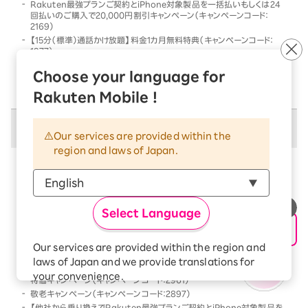
Rakuten最強プランご契約とiPhone対象製品を一括払いもしくは24
回払いのご購入で20,000円割引キャンペーン（キャンペーンコード：
2169）
【15分（標準）通話かけ放題】料金1カ月無料特典（キャンペーンコード：
1977）
他社から乗り換えでRakuten最強プランご契約とiPhone対象製品を一
Choose your language for
括払いもしくは24回払いのご購入で割引キャンペーン（キャンペーンコー
ド：2568）
Rakuten Mobile !
併用不可キャンペーン
Our services are provided within the
region and laws of Japan.
以下のキャンペーンは、
併用不可
となります
本キャンペーン条件を満たす前、または満たした後に、
以下のキャンペーンの条件を満たした場合には、以下の
Select Language
キャンペーンのみが優先的に適用となります
【Android対象製品限定】特価キャンペーン（キャンペーンコード：2178）
Our services are provided within the region and
Rakutenオリジナル製品 1円キャンペーン（キャンペーンコード：2808）
laws of Japan and we provide translations for
「Rakuten最強プラン契約＆Android買い替え超トクプログラム利用」
your convenience.
特価キャンペーン（キャンペーンコード：2961）
The Japanese version of our websites and
敬老キャンペーン（キャンペーンコード：2897）
applications, in which include Rakuten
【他社から乗り換えでRakuten最強プランご契約とiPhone対象製品を