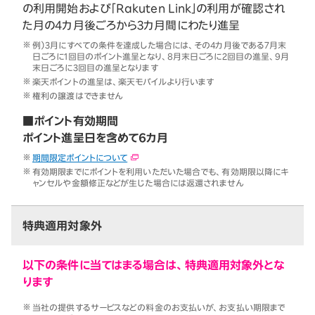
の利用開始および「Rakuten Link」の利用が確認され
た月の4カ月後ごろから3カ月間にわたり進呈
例）3月にすべての条件を達成した場合には、その4カ月後である7月末
日ごろに1回目のポイント進呈となり、8月末日ごろに2回目の進呈、9月
末日ごろに3回目の進呈となります
楽天ポイントの進呈は、楽天モバイルより行います
権利の譲渡はできません
■ポイント有効期間
ポイント進呈日を含めて6カ月
期間限定ポイントについて
有効期限までにポイントを利用いただいた場合でも、有効期限以降にキ
ャンセルや金額修正などが生じた場合には返還されません
特典適用対象外
以下の条件に当てはまる場合は、特典適用対象外とな
ります
当社の提供するサービスなどの料金のお支払いが、お支払い期限まで