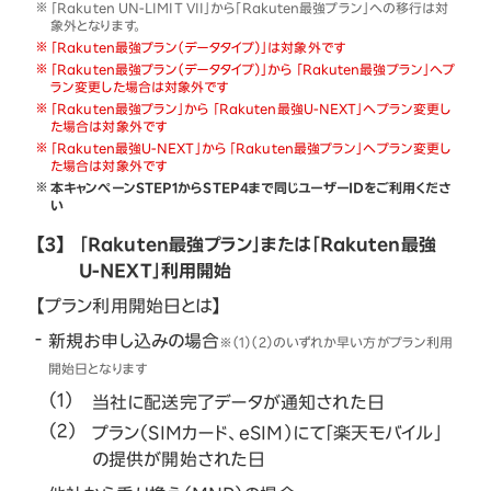
「Rakuten UN-LIMIT VII」から「Rakuten最強プラン」への移行は対
象外となります。
「Rakuten最強プラン（データタイプ）」は対象外です
「Rakuten最強プラン（データタイプ）」から 「Rakuten最強プラン」へプ
ラン変更した場合は対象外です
「Rakuten最強プラン」から 「Rakuten最強U-NEXT」へプラン変更し
た場合は対象外です
「Rakuten最強U-NEXT」から 「Rakuten最強プラン」へプラン変更し
た場合は対象外です
本キャンペーンSTEP1からSTEP4まで同じユーザーIDをご利用くださ
い
【3】
「Rakuten最強プラン」または「Rakuten最強
U-NEXT」利用開始
【プラン利用開始日とは】
新規お申し込みの場合
※（1）（2）のいずれか早い方がプラン利用
開始日となります
当社に配送完了データが通知された日
プラン（SIMカード、eSIM）にて「楽天モバイル」
の提供が開始された日