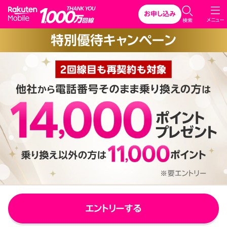
Rakuten Mobile
お申し込み
C
メニュー
検索
l
特別優待キャンペーン
o
s
e
エントリーする