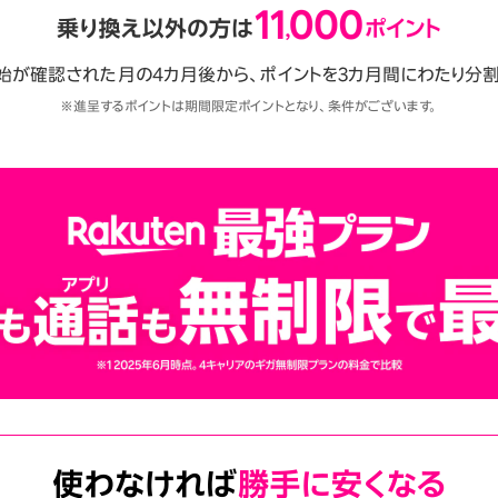
始が確認された月の4カ月後から、ポイントを3カ月間にわたり分割
※進呈するポイントは期間限定ポイントとなり、条件がございます。