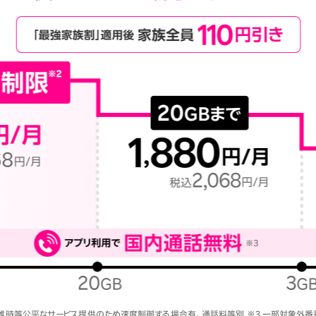
混雑時等公平なサービス提供のため速度制御する場合有。通話料等別 ※3 一部対象外番