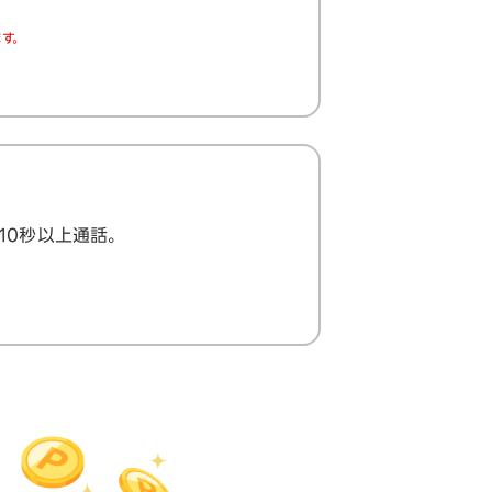
す。
で10秒以上通話。