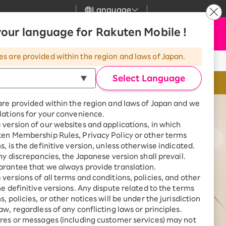
Language
our language for Rakuten Mobile !
サポート
C
お申し込み
検索
my 楽天モバイル
l
o
es are provided within the region and laws of Japan.
s
気
サポート
スマホとセットでおトク
e
Select Language
eSIMならSIMカ
rbo
モバイル
最強おうちプログラム
are provided within the region and laws of Japan and we
スマホ＋Rakuten Turbo
lations for your convenience.
uten Turbo
Rakuten Turbo 初めて申し込
ー
version of our websites and applications, in which
みで毎月1,000ポイント還元
ten Membership Rules, Privacy Policy or other terms
ひかり
スマホ＋楽天ひかり
s, is the definitive version, unless otherwise indicated.
楽天ひかり初めて申し込みで毎
any discrepancies, the Japanese version shall prevail.
月1,000ポイント還元
でんき
rantee that we always provide translation.
ントリーする
々月に確定）。「累計」とは、楽
versions of all terms and conditions, policies, and other
計数を指します。
he definitive versions. Any dispute related to the terms
, policies, or other notices will be under the jurisdiction
aw, regardless of any conflicting laws or principles.
診断
res or messages (including customer services) may not
※eSIM対応製品
どっちがいい？