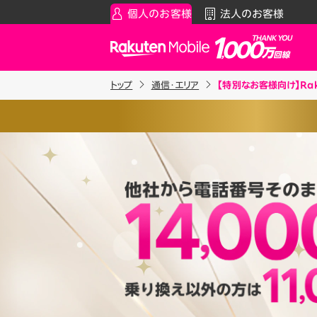
個人のお客様
法人のお客様
Rakuten Mobile
トップ
通信・エリア
【特別なお客様向け】Ra
スマートフォン
お知らせ・その他
スマ
通
、スマホの写真や動画をかんたんに
Rakuten最強プラン
お知らせ
料金シ
ドストレージサービスです。
契約で、50GBまで
“ずーっと”無
データタイプ
スーパーホーダイ／組み合わ
製品
だけます。
ご利用中の方
Rakuten最強U-NEXT
iPhon
Apple
約17,000枚程度（3MB／枚）
割引プログラム
Andro
最強家族割
※1 同一名義で累計5回線以
Wi-F
約170時間程度（5MB／分）
天モバイルがサービスを本格
家族でトクしたい方に
契約事務手数料の詳細はこ
アクセ
最強こども割
※2025年9月時点。
ります。
Raku
12歳までとーってもおトク
最強青春割
もご利用いただけます。
詳細を見る