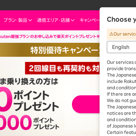
Choose y
プラン・
製品
通信エリア・
店舗
キャンペーン
お知らせ・
Our servic
kuten最強プランのお申し込みで楽天ポイントプレゼントキャンペーン
ートフォン
信エリア
ご検討中の方へ
ご来店のお客様へ
インターネット・電気
インターネット・電
お客様
特別優待キャンペーン
ミュレーション
お申し込みキャンペーン
スマートフォン
SIM
お申し込みガイド
ショップ（店舗）
Rakuten Turbo
Rakuten Tu
楽天
Our services 
これからお申し込み・製品購入をする方
せプランを
eSIM
料金プラン
provide trans
Rakuten Turbo
なぜ今楽天モバイルなのか
楽天ひかり
Rak
※要エントリ
デュアルSIM
ご利用特典・キャンペーン
The Japanese 
e
楽天ひかり
include Raku
楽天モバイルをご利用中の方向けおトク情報
ご利用製品の対応確認
お客様の声
楽天でんき
楽天
 Watch
and condition
料金プラン
If there are 
id
スマホ活用術を学ぶ
楽天
We do not gua
エ
上ご契約の場合、2025年11月19日より1回線につき3,500円（税込3,850円、開通翌
楽天でんき
iルーター
The Japanese 
開始した2020年4月8日以降に契約されたすべての回線（解約済みの回線も含む）の合
料金プラン
ちら
notices are t
サリ
and conditions
ten 認定中古
of Japanese l
おうちのネット
Certain featu
Turboとひかり、