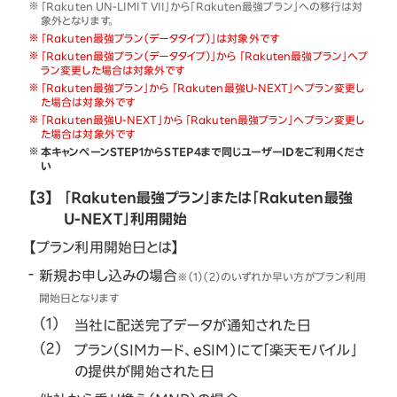
「Rakuten UN-LIMIT VII」から「Rakuten最強プラン」への移行は対
象外となります。
「Rakuten最強プラン（データタイプ）」は対象外です
「Rakuten最強プラン（データタイプ）」から 「Rakuten最強プラン」へプ
ラン変更した場合は対象外です
「Rakuten最強プラン」から 「Rakuten最強U-NEXT」へプラン変更し
た場合は対象外です
「Rakuten最強U-NEXT」から 「Rakuten最強プラン」へプラン変更し
た場合は対象外です
本キャンペーンSTEP1からSTEP4まで同じユーザーIDをご利用くださ
い
【3】
「Rakuten最強プラン」または「Rakuten最強
U-NEXT」利用開始
【プラン利用開始日とは】
新規お申し込みの場合
※（1）（2）のいずれか早い方がプラン利用
開始日となります
当社に配送完了データが通知された日
プラン（SIMカード、eSIM）にて「楽天モバイル」
の提供が開始された日