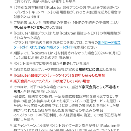
に行われず、未納・未払いが発生した場合
「【特別なお客様向け】Rakuten最強プランのお申し込みで楽天ポイン
トプレゼントキャンペーン」の適用回数が、おひとり様2回を超える場合は
対象外となります
ご契約者 本人／利用者確認の不備や、MNPの手続きの不備等により
申し込みキャンセル
となった場合
「Rakuten最強プラン」または「Rakuten最強U-NEXT」の利用開始が
されなかった場合
-プラン利用開始の手続き方法につきましては、こちらの
SIMカード版ス
タートガイドまたはeSIM版スタートガイド
を参照ください
期限までに「Rakuten Link」を利用されなかった場合（2024年10月1日
（火）以降にお申し込みの方利用必須）
ポイント進呈までに楽天会員から
退会
している場合
当社または楽天グループ株式会社が定める
規約などに違反
した場合
「Rakuten最強プラン（データタイプ）」をお申し込みした場合
楽天会員へのアップグレードが完了していない場合
そのほか、以下のような場合であって、当社が
楽天会員として不適格で
ある
と合理的に判断した場合
-過去に、短期間での解約、一定期間に複数回解約を繰り返すなど、本
特典の趣旨（本特典はあくまでも楽天モバイルの通信サービスを選好い
ただいたお客様への特典です。）に反し特典の獲得のみを目的とした契
約が行われたと当社が判断したお客様からの申込みの場合
-クレジットカードの不正利用、本人確認書類の偽造、その他不正行為が
判明した場合
本キャンペーンより進呈ポイント数やクーポン割合が多い「Rakuten最
強プラン」または「Rakuten最強U-NEXT」お申し込みで、ポイントまた