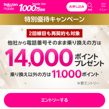
Rakuten Mobile
お申し込み
C
メニュー
検索
l
特別優待キャンペーン
o
s
e
エントリーする