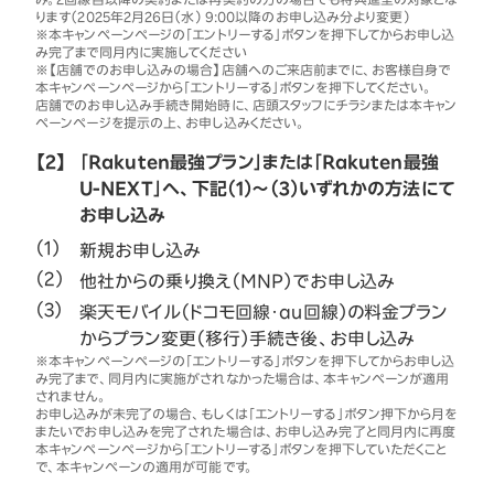
ります（2025年2月26日（水） 9:00以降のお申し込み分より変更）
※本キャンペーンページの「エントリーする」ボタンを押下してからお申し込
み完了まで同月内に実施してください
※【店舗でのお申し込みの場合】店舗へのご来店前までに、お客様自身で
本キャンペーンページから「エントリーする」ボタンを押下してください。
店舗でのお申し込み手続き開始時に、店頭スタッフにチラシまたは本キャン
ペーンページを提示の上、お申し込みください。
【2】
「Rakuten最強プラン」または「Rakuten最強
U-NEXT」へ、下記（1）～（3）いずれかの方法にて
お申し込み
新規お申し込み
他社からの乗り換え（MNP）でお申し込み
楽天モバイル（ドコモ回線・au回線）の料金プラン
からプラン変更（移行）手続き後、お申し込み
※本キャンペーンページの「エントリーする」ボタンを押下してからお申し込
み完了まで、同月内に実施がされなかった場合は、本キャンペーンが適用
されません。
お申し込みが未完了の場合、もしくは「エントリーする」ボタン押下から月を
またいでお申し込みを完了された場合は、お申し込み完了と同月内に再度
本キャンペーンページから「エントリーする」ボタンを押下していただくこと
で、本キャンペーンの適用が可能です。