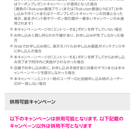
はクーポンプレゼントキャンペーンが適用となった場合
（複数の「Rakuten最強プラン」または「Rakuten最強U-NEXT」お申
し込みでポイントまたはクーポンプレゼントキャンペーンの対象となった
場合、進呈ポイント数やクーポン割引額が一番多いキャンペーンのみ適
用されます）
本キャンペーンページの「エントリーする」ボタンを押下していない場合
お申し込みに際し何らかの不備があり、お申し込みが完了しなかった場
合
Webでお申し込み時に、楽天モバイルお申し込み画面がメンテナンス中
に申し込んだ場合
本キャンペーンページの「エントリーする」ボタンを押下してからお申し込
み完了まで同月内に実施がされなかった場合
店舗でお申し込み時に、お申し込み手続き前に対象のチラシまたは本キ
ャンペーンページを提示しなかった場合
本キャンペーンエントリー時のユーザーIDと回線申し込み時のユーザー
IDが一致しない場合
併用可能キャンペーン
以下のキャンペーンは併用可能となります。以下記載の
キャンペーン以外は併用不可となります