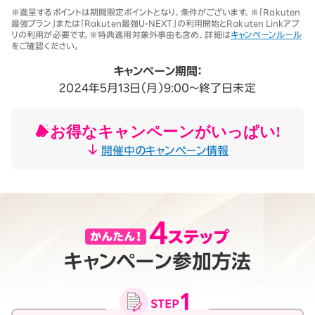
※1 同一名義で累計5回線以上ご契約の場合、2025年11月19日より1回
※進呈するポイントは期間限定ポイントとなり、条件がございます。※「Rakuten
線につき3,500円（税込3,850円、開通翌々月に確定）。「累計」とは、楽
最強プラン」または「Rakuten最強U-NEXT」の利用開始とRakuten Linkアプ
天モバイルがサービスを本格開始した2020年4月8日以降に契約され
リの利用が必要です。※特典適用対象外事由も含め、詳細は
キャンペーンルール
たすべての回線（解約済みの回線も含む）の合計数を指します。
をご確認ください。
契約事務手数料の詳細はこちら
※2025年9月時点。
キャンペーン期間：
2024年5月13日（月）9:00～終了日未定
お得なキャンペーンがいっぱい!
開催中のキャンペーン情報
キャンペーン参加方法
月