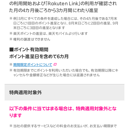
の利用開始および「Rakuten Link」の利用が確認され
た月の4カ月後ごろから3カ月間にわたり進呈
例）3月にすべての条件を達成した場合には、その4カ月後である7月末
日ごろに1回目のポイント進呈となり、8月末日ごろに2回目の進呈、9月
末日ごろに3回目の進呈となります
楽天ポイントの進呈は、楽天モバイルより行います
権利の譲渡はできません
■ポイント有効期間
ポイント進呈日を含めて6カ月
期間限定ポイントについて
有効期限までにポイントを利用いただいた場合でも、有効期限以降にキ
ャンセルや金額修正などが生じた場合には返還されません
特典適用対象外
以下の条件に当てはまる場合は、特典適用対象外とな
ります
当社の提供するサービスなどの料金のお支払いが、お支払い期限まで