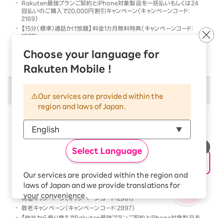
Rakuten最強プランご契約とiPhone対象製品を一括払いもしくは24
回払いのご購入で20,000円割引キャンペーン（キャンペーンコード：
2169）
【15分（標準）通話かけ放題】料金1カ月無料特典（キャンペーンコード：
1977）
他社から乗り換えでRakuten最強プランご契約とiPhone対象製品を一
Choose your language for
括払いもしくは24回払いのご購入で割引キャンペーン（キャンペーンコー
ド：2568）
Rakuten Mobile !
併用不可キャンペーン
Our services are provided within the
region and laws of Japan.
以下のキャンペーンは、
併用不可
となります
本キャンペーン条件を満たす前、または満たした後に、
以下のキャンペーンの条件を満たした場合には、以下の
Select Language
キャンペーンのみが優先的に適用となります
【Android対象製品限定】特価キャンペーン（キャンペーンコード：2178）
Our services are provided within the region and
Rakutenオリジナル製品 1円キャンペーン（キャンペーンコード：2808）
laws of Japan and we provide translations for
「Rakuten最強プラン契約＆Android買い替え超トクプログラム利用」
your convenience.
特価キャンペーン（キャンペーンコード：2961）
The Japanese version of our websites and
敬老キャンペーン（キャンペーンコード：2897）
applications, in which include Rakuten
【他社から乗り換えでRakuten最強プランご契約とiPhone対象製品を