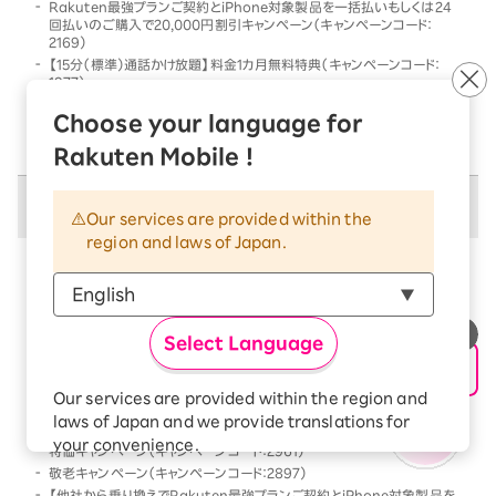
Rakuten最強プランご契約とiPhone対象製品を一括払いもしくは24
回払いのご購入で20,000円割引キャンペーン（キャンペーンコード：
2169）
【15分（標準）通話かけ放題】料金1カ月無料特典（キャンペーンコード：
1977）
他社から乗り換えでRakuten最強プランご契約とiPhone対象製品を一
Choose your language for
括払いもしくは24回払いのご購入で割引キャンペーン（キャンペーンコー
ド：2568）
Rakuten Mobile !
併用不可キャンペーン
Our services are provided within the
region and laws of Japan.
以下のキャンペーンは、
併用不可
となります
本キャンペーン条件を満たす前、または満たした後に、
以下のキャンペーンの条件を満たした場合には、以下の
Select Language
キャンペーンのみが優先的に適用となります
【Android対象製品限定】特価キャンペーン（キャンペーンコード：2178）
Our services are provided within the region and
Rakutenオリジナル製品 1円キャンペーン（キャンペーンコード：2808）
laws of Japan and we provide translations for
「Rakuten最強プラン契約＆Android買い替え超トクプログラム利用」
your convenience.
特価キャンペーン（キャンペーンコード：2961）
The Japanese version of our websites and
敬老キャンペーン（キャンペーンコード：2897）
applications, in which include Rakuten
【他社から乗り換えでRakuten最強プランご契約とiPhone対象製品を