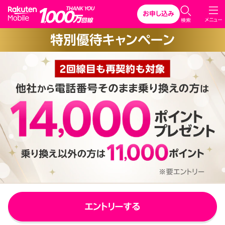
Rakuten Mobile
お申し込み
C
メニュー
検索
l
特別優待キャンペーン
o
s
e
エントリーする