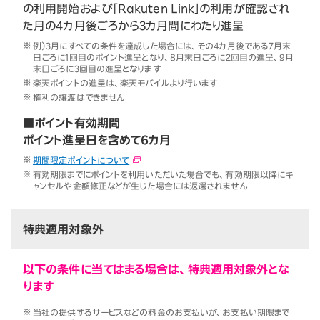
の利用開始および「Rakuten Link」の利用が確認され
た月の4カ月後ごろから3カ月間にわたり進呈
例）3月にすべての条件を達成した場合には、その4カ月後である7月末
日ごろに1回目のポイント進呈となり、8月末日ごろに2回目の進呈、9月
末日ごろに3回目の進呈となります
楽天ポイントの進呈は、楽天モバイルより行います
権利の譲渡はできません
■ポイント有効期間
ポイント進呈日を含めて6カ月
期間限定ポイントについて
有効期限までにポイントを利用いただいた場合でも、有効期限以降にキ
ャンセルや金額修正などが生じた場合には返還されません
特典適用対象外
以下の条件に当てはまる場合は、特典適用対象外とな
ります
当社の提供するサービスなどの料金のお支払いが、お支払い期限まで