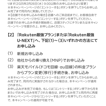
ります（2025年2月26日（水） 9:00以降のお申し込み分より変更）
※本キャンペーンページの「エントリーする」ボタンを押下してからお申し込
み完了まで同月内に実施してください
※【店舗でのお申し込みの場合】店舗へのご来店前までに、お客様自身で
本キャンペーンページから「エントリーする」ボタンを押下してください。
店舗でのお申し込み手続き開始時に、店頭スタッフにチラシまたは本キャン
ペーンページを提示の上、お申し込みください。
【2】
「Rakuten最強プラン」または「Rakuten最強
U-NEXT」へ、下記（1）～（3）いずれかの方法にて
お申し込み
新規お申し込み
他社からの乗り換え（MNP）でお申し込み
楽天モバイル（ドコモ回線・au回線）の料金プラン
からプラン変更（移行）手続き後、お申し込み
※本キャンペーンページの「エントリーする」ボタンを押下してからお申し込
み完了まで、同月内に実施がされなかった場合は、本キャンペーンが適用
されません。
お申し込みが未完了の場合、もしくは「エントリーする」ボタン押下から月を
またいでお申し込みを完了された場合は、お申し込み完了と同月内に再度
本キャンペーンページから「エントリーする」ボタンを押下していただくこと
で、本キャンペーンの適用が可能です。