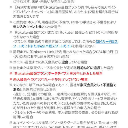
に行われず、未納・未払いが発生した場合
「【特別なお客様向け】Rakuten最強プランのお申し込みで楽天ポイン
トプレゼントキャンペーン」の適用回数が、おひとり様2回を超える場合は
対象外となります
ご契約者 本人／利用者確認の不備や、MNPの手続きの不備等により
申し込みキャンセル
となった場合
「Rakuten最強プラン」または「Rakuten最強U-NEXT」の利用開始が
されなかった場合
-プラン利用開始の手続き方法につきましては、こちらの
SIMカード版ス
タートガイドまたはeSIM版スタートガイド
を参照ください
期限までに「Rakuten Link」を利用されなかった場合（2024年10月1日
（火）以降にお申し込みの方利用必須）
ポイント進呈までに楽天会員から
退会
している場合
当社または楽天グループ株式会社が定める
規約などに違反
した場合
「Rakuten最強プラン（データタイプ）」をお申し込みした場合
楽天会員へのアップグレードが完了していない場合
そのほか、以下のような場合であって、当社が
楽天会員として不適格で
ある
と合理的に判断した場合
-過去に、短期間での解約、一定期間に複数回解約を繰り返すなど、本
特典の趣旨（本特典はあくまでも楽天モバイルの通信サービスを選好い
ただいたお客様への特典です。）に反し特典の獲得のみを目的とした契
約が行われたと当社が判断したお客様からの申込みの場合
-クレジットカードの不正利用、本人確認書類の偽造、その他不正行為が
判明した場合
本キャンペーンより進呈ポイント数やクーポン割合が多い「Rakuten最
強プラン」または「Rakuten最強U-NEXT」お申し込みで、ポイントまた