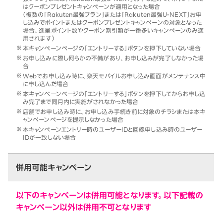
はクーポンプレゼントキャンペーンが適用となった場合
（複数の「Rakuten最強プラン」または「Rakuten最強U-NEXT」お申
し込みでポイントまたはクーポンプレゼントキャンペーンの対象となった
場合、進呈ポイント数やクーポン割引額が一番多いキャンペーンのみ適
用されます）
本キャンペーンページの「エントリーする」ボタンを押下していない場合
お申し込みに際し何らかの不備があり、お申し込みが完了しなかった場
合
Webでお申し込み時に、楽天モバイルお申し込み画面がメンテナンス中
に申し込んだ場合
本キャンペーンページの「エントリーする」ボタンを押下してからお申し込
み完了まで同月内に実施がされなかった場合
店舗でお申し込み時に、お申し込み手続き前に対象のチラシまたは本キ
ャンペーンページを提示しなかった場合
本キャンペーンエントリー時のユーザーIDと回線申し込み時のユーザー
IDが一致しない場合
併用可能キャンペーン
以下のキャンペーンは併用可能となります。以下記載の
キャンペーン以外は併用不可となります