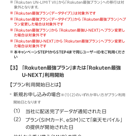
「Rakuten UN-LIMIT VII」から「Rakuten最強プラン」への移行は対
象外となります。
「Rakuten最強プラン（データタイプ）」は対象外です
「Rakuten最強プラン（データタイプ）」から 「Rakuten最強プラン」へプ
ラン変更した場合は対象外です
「Rakuten最強プラン」から 「Rakuten最強U-NEXT」へプラン変更し
た場合は対象外です
「Rakuten最強U-NEXT」から 「Rakuten最強プラン」へプラン変更し
た場合は対象外です
本キャンペーンSTEP1からSTEP4まで同じユーザーIDをご利用くださ
い
【3】
「Rakuten最強プラン」または「Rakuten最強
U-NEXT」利用開始
【プラン利用開始日とは】
新規お申し込みの場合
※（1）（2）のいずれか早い方がプラン利用
開始日となります
当社に配送完了データが通知された日
プラン（SIMカード、eSIM）にて「楽天モバイル」
の提供が開始された日