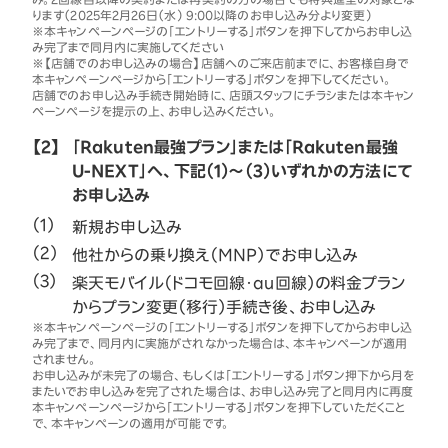
ります（2025年2月26日（水） 9:00以降のお申し込み分より変更）
※本キャンペーンページの「エントリーする」ボタンを押下してからお申し込
み完了まで同月内に実施してください
※【店舗でのお申し込みの場合】店舗へのご来店前までに、お客様自身で
本キャンペーンページから「エントリーする」ボタンを押下してください。
店舗でのお申し込み手続き開始時に、店頭スタッフにチラシまたは本キャン
ペーンページを提示の上、お申し込みください。
【2】
「Rakuten最強プラン」または「Rakuten最強
U-NEXT」へ、下記（1）～（3）いずれかの方法にて
お申し込み
新規お申し込み
他社からの乗り換え（MNP）でお申し込み
楽天モバイル（ドコモ回線・au回線）の料金プラン
からプラン変更（移行）手続き後、お申し込み
※本キャンペーンページの「エントリーする」ボタンを押下してからお申し込
み完了まで、同月内に実施がされなかった場合は、本キャンペーンが適用
されません。
お申し込みが未完了の場合、もしくは「エントリーする」ボタン押下から月を
またいでお申し込みを完了された場合は、お申し込み完了と同月内に再度
本キャンペーンページから「エントリーする」ボタンを押下していただくこと
で、本キャンペーンの適用が可能です。