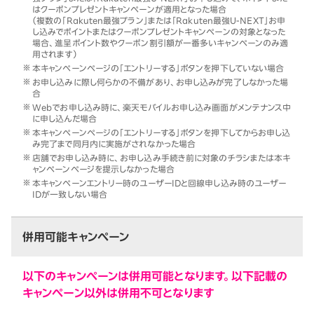
はクーポンプレゼントキャンペーンが適用となった場合
（複数の「Rakuten最強プラン」または「Rakuten最強U-NEXT」お申
し込みでポイントまたはクーポンプレゼントキャンペーンの対象となった
場合、進呈ポイント数やクーポン割引額が一番多いキャンペーンのみ適
用されます）
本キャンペーンページの「エントリーする」ボタンを押下していない場合
お申し込みに際し何らかの不備があり、お申し込みが完了しなかった場
合
Webでお申し込み時に、楽天モバイルお申し込み画面がメンテナンス中
に申し込んだ場合
本キャンペーンページの「エントリーする」ボタンを押下してからお申し込
み完了まで同月内に実施がされなかった場合
店舗でお申し込み時に、お申し込み手続き前に対象のチラシまたは本キ
ャンペーンページを提示しなかった場合
本キャンペーンエントリー時のユーザーIDと回線申し込み時のユーザー
IDが一致しない場合
併用可能キャンペーン
以下のキャンペーンは併用可能となります。以下記載の
キャンペーン以外は併用不可となります