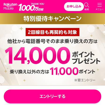
Rakuten Mobile
お申し込み
C
メニュー
検索
l
特別優待キャンペーン
o
s
e
エントリーする