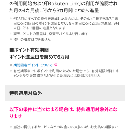
の利用開始および「Rakuten Link」の利用が確認され
た月の4カ月後ごろから3カ月間にわたり進呈
例）3月にすべての条件を達成した場合には、その4カ月後である7月末
日ごろに1回目のポイント進呈となり、8月末日ごろに2回目の進呈、9月
末日ごろに3回目の進呈となります
楽天ポイントの進呈は、楽天モバイルより行います
権利の譲渡はできません
■ポイント有効期間
ポイント進呈日を含めて6カ月
期間限定ポイントについて
有効期限までにポイントを利用いただいた場合でも、有効期限以降にキ
ャンセルや金額修正などが生じた場合には返還されません
特典適用対象外
以下の条件に当てはまる場合は、特典適用対象外とな
ります
当社の提供するサービスなどの料金のお支払いが、お支払い期限まで