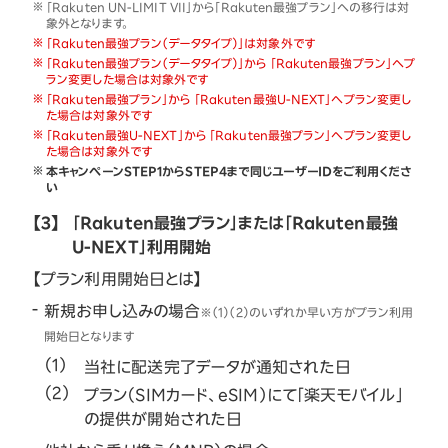
「Rakuten UN-LIMIT VII」から「Rakuten最強プラン」への移行は対
象外となります。
「Rakuten最強プラン（データタイプ）」は対象外です
「Rakuten最強プラン（データタイプ）」から 「Rakuten最強プラン」へプ
ラン変更した場合は対象外です
「Rakuten最強プラン」から 「Rakuten最強U-NEXT」へプラン変更し
た場合は対象外です
「Rakuten最強U-NEXT」から 「Rakuten最強プラン」へプラン変更し
た場合は対象外です
本キャンペーンSTEP1からSTEP4まで同じユーザーIDをご利用くださ
い
【3】
「Rakuten最強プラン」または「Rakuten最強
U-NEXT」利用開始
【プラン利用開始日とは】
新規お申し込みの場合
※（1）（2）のいずれか早い方がプラン利用
開始日となります
当社に配送完了データが通知された日
プラン（SIMカード、eSIM）にて「楽天モバイル」
の提供が開始された日