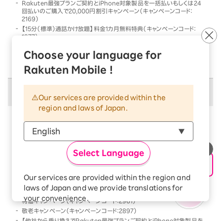
Rakuten最強プランご契約とiPhone対象製品を一括払いもしくは24
回払いのご購入で20,000円割引キャンペーン（キャンペーンコード：
2169）
【15分（標準）通話かけ放題】料金1カ月無料特典（キャンペーンコード：
1977）
他社から乗り換えでRakuten最強プランご契約とiPhone対象製品を一
Choose your language for
括払いもしくは24回払いのご購入で割引キャンペーン（キャンペーンコー
ド：2568）
Rakuten Mobile !
併用不可キャンペーン
Our services are provided within the
region and laws of Japan.
以下のキャンペーンは、
併用不可
となります
本キャンペーン条件を満たす前、または満たした後に、
以下のキャンペーンの条件を満たした場合には、以下の
Select Language
キャンペーンのみが優先的に適用となります
【Android対象製品限定】特価キャンペーン（キャンペーンコード：2178）
Our services are provided within the region and
Rakutenオリジナル製品 1円キャンペーン（キャンペーンコード：2808）
laws of Japan and we provide translations for
「Rakuten最強プラン契約＆Android買い替え超トクプログラム利用」
your convenience.
特価キャンペーン（キャンペーンコード：2961）
The Japanese version of our websites and
敬老キャンペーン（キャンペーンコード：2897）
applications, in which include Rakuten
【他社から乗り換えでRakuten最強プランご契約とiPhone対象製品を