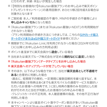
に行われず、未納・未払いが発生した場合
「【特別なお客様向け】Rakuten最強プランのお申し込みで楽天ポイン
トプレゼントキャンペーン」の適用回数が、おひとり様2回を超える場合は
対象外となります
ご契約者 本人／利用者確認の不備や、MNPの手続きの不備等により
申し込みキャンセル
となった場合
「Rakuten最強プラン」または「Rakuten最強U-NEXT」の利用開始が
されなかった場合
-プラン利用開始の手続き方法につきましては、こちらの
SIMカード版ス
タートガイドまたはeSIM版スタートガイド
を参照ください
期限までに「Rakuten Link」を利用されなかった場合（2024年10月1日
（火）以降にお申し込みの方利用必須）
ポイント進呈までに楽天会員から
退会
している場合
当社または楽天グループ株式会社が定める
規約などに違反
した場合
「Rakuten最強プラン（データタイプ）」をお申し込みした場合
楽天会員へのアップグレードが完了していない場合
そのほか、以下のような場合であって、当社が
楽天会員として不適格で
ある
と合理的に判断した場合
-過去に、短期間での解約、一定期間に複数回解約を繰り返すなど、本
特典の趣旨（本特典はあくまでも楽天モバイルの通信サービスを選好い
ただいたお客様への特典です。）に反し特典の獲得のみを目的とした契
約が行われたと当社が判断したお客様からの申込みの場合
-クレジットカードの不正利用、本人確認書類の偽造、その他不正行為が
判明した場合
本キャンペーンより進呈ポイント数やクーポン割合が多い「Rakuten最
強プラン」または「Rakuten最強U-NEXT」お申し込みで、ポイントまた