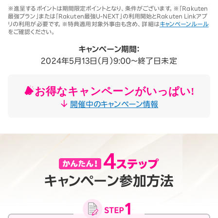
※1 同一名義で累計5回線以上ご契約の場合、2025年11月19日より1回
※進呈するポイントは期間限定ポイントとなり、条件がございます。※「Rakuten
線につき3,500円（税込3,850円、開通翌々月に確定）。「累計」とは、楽
最強プラン」または「Rakuten最強U-NEXT」の利用開始とRakuten Linkアプ
天モバイルがサービスを本格開始した2020年4月8日以降に契約され
リの利用が必要です。※特典適用対象外事由も含め、詳細は
キャンペーンルール
たすべての回線（解約済みの回線も含む）の合計数を指します。
をご確認ください。
契約事務手数料の詳細はこちら
※2025年9月時点。
キャンペーン期間：
2024年5月13日（月）9:00～終了日未定
お得なキャンペーンがいっぱい!
開催中のキャンペーン情報
キャンペーン参加方法
月