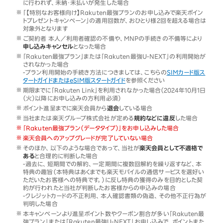
に行われず、未納・未払いが発生した場合
「【特別なお客様向け】Rakuten最強プランのお申し込みで楽天ポイン
トプレゼントキャンペーン」の適用回数が、おひとり様2回を超える場合は
対象外となります
ご契約者 本人／利用者確認の不備や、MNPの手続きの不備等により
申し込みキャンセル
となった場合
「Rakuten最強プラン」または「Rakuten最強U-NEXT」の利用開始が
されなかった場合
-プラン利用開始の手続き方法につきましては、こちらの
SIMカード版ス
タートガイドまたはeSIM版スタートガイド
を参照ください
期限までに「Rakuten Link」を利用されなかった場合（2024年10月1日
（火）以降にお申し込みの方利用必須）
ポイント進呈までに楽天会員から
退会
している場合
当社または楽天グループ株式会社が定める
規約などに違反
した場合
「Rakuten最強プラン（データタイプ）」をお申し込みした場合
楽天会員へのアップグレードが完了していない場合
そのほか、以下のような場合であって、当社が
楽天会員として不適格で
ある
と合理的に判断した場合
-過去に、短期間での解約、一定期間に複数回解約を繰り返すなど、本
特典の趣旨（本特典はあくまでも楽天モバイルの通信サービスを選好い
ただいたお客様への特典です。）に反し特典の獲得のみを目的とした契
約が行われたと当社が判断したお客様からの申込みの場合
-クレジットカードの不正利用、本人確認書類の偽造、その他不正行為が
判明した場合
本キャンペーンより進呈ポイント数やクーポン割合が多い「Rakuten最
強プラン」または「Rakuten最強U-NEXT」お申し込みで、ポイントまた