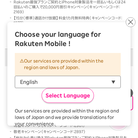
Rakuten最強プランご契約とiPhone対象製品を一括払いもしくは24
回払いのご購入で20,000円割引キャンペーン（キャンペーンコード：
2169）
【15分（標準）通話かけ放題】料金1カ月無料特典（キャンペーンコード：
1977）
他社から乗り換えでRakuten最強プランご契約とiPhone対象製品を一
Choose your language for
括払いもしくは24回払いのご購入で割引キャンペーン（キャンペーンコー
ド：2568）
Rakuten Mobile !
併用不可キャンペーン
Our services are provided within the
region and laws of Japan.
以下のキャンペーンは、
併用不可
となります
本キャンペーン条件を満たす前、または満たした後に、
以下のキャンペーンの条件を満たした場合には、以下の
Select Language
キャンペーンのみが優先的に適用となります
【Android対象製品限定】特価キャンペーン（キャンペーンコード：2178）
Our services are provided within the region and
Rakutenオリジナル製品 1円キャンペーン（キャンペーンコード：2808）
laws of Japan and we provide translations for
「Rakuten最強プラン契約＆Android買い替え超トクプログラム利用」
your convenience.
特価キャンペーン（キャンペーンコード：2961）
The Japanese version of our websites and
敬老キャンペーン（キャンペーンコード：2897）
applications, in which include Rakuten
【他社から乗り換えでRakuten最強プランご契約とiPhone対象製品を