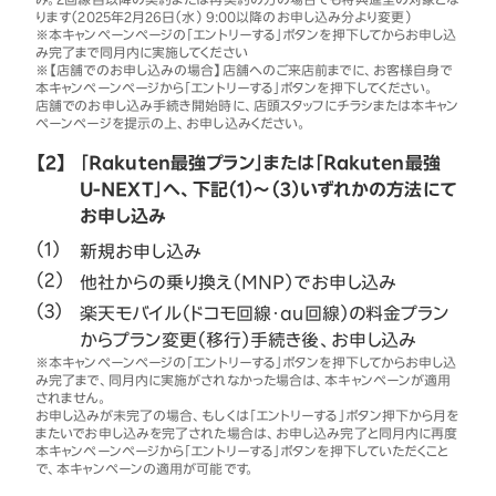
ります（2025年2月26日（水） 9:00以降のお申し込み分より変更）
※本キャンペーンページの「エントリーする」ボタンを押下してからお申し込
み完了まで同月内に実施してください
※【店舗でのお申し込みの場合】店舗へのご来店前までに、お客様自身で
本キャンペーンページから「エントリーする」ボタンを押下してください。
店舗でのお申し込み手続き開始時に、店頭スタッフにチラシまたは本キャン
ペーンページを提示の上、お申し込みください。
【2】
「Rakuten最強プラン」または「Rakuten最強
U-NEXT」へ、下記（1）～（3）いずれかの方法にて
お申し込み
新規お申し込み
他社からの乗り換え（MNP）でお申し込み
楽天モバイル（ドコモ回線・au回線）の料金プラン
からプラン変更（移行）手続き後、お申し込み
※本キャンペーンページの「エントリーする」ボタンを押下してからお申し込
み完了まで、同月内に実施がされなかった場合は、本キャンペーンが適用
されません。
お申し込みが未完了の場合、もしくは「エントリーする」ボタン押下から月を
またいでお申し込みを完了された場合は、お申し込み完了と同月内に再度
本キャンペーンページから「エントリーする」ボタンを押下していただくこと
で、本キャンペーンの適用が可能です。