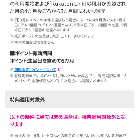
の利用開始および「Rakuten Link」の利用が確認され
た月の4カ月後ごろから3カ月間にわたり進呈
例）3月にすべての条件を達成した場合には、その4カ月後である7月末
日ごろに1回目のポイント進呈となり、8月末日ごろに2回目の進呈、9月
末日ごろに3回目の進呈となります
楽天ポイントの進呈は、楽天モバイルより行います
権利の譲渡はできません
■ポイント有効期間
ポイント進呈日を含めて6カ月
期間限定ポイントについて
有効期限までにポイントを利用いただいた場合でも、有効期限以降にキ
ャンセルや金額修正などが生じた場合には返還されません
特典適用対象外
以下の条件に当てはまる場合は、特典適用対象外とな
ります
当社の提供するサービスなどの料金のお支払いが、お支払い期限まで