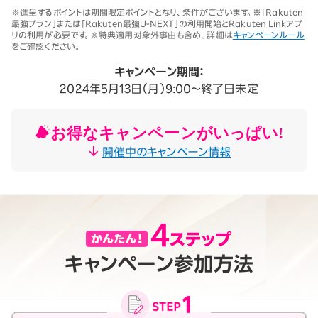
※1 同一名義で累計5回線以上ご契約の場合、2025年11月19日より1回
※進呈するポイントは期間限定ポイントとなり、条件がございます。※「Rakuten
線につき3,500円（税込3,850円、開通翌々月に確定）。「累計」とは、楽
最強プラン」または「Rakuten最強U-NEXT」の利用開始とRakuten Linkアプ
天モバイルがサービスを本格開始した2020年4月8日以降に契約され
リの利用が必要です。※特典適用対象外事由も含め、詳細は
キャンペーンルール
たすべての回線（解約済みの回線も含む）の合計数を指します。
をご確認ください。
契約事務手数料の詳細はこちら
※2025年9月時点。
キャンペーン期間：
2024年5月13日（月）9:00～終了日未定
お得なキャンペーンがいっぱい!
開催中のキャンペーン情報
キャンペーン参加方法
月