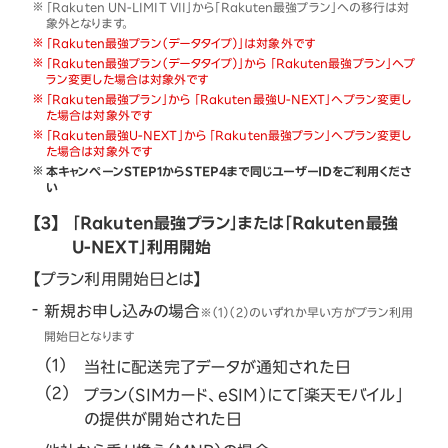
「Rakuten UN-LIMIT VII」から「Rakuten最強プラン」への移行は対
象外となります。
「Rakuten最強プラン（データタイプ）」は対象外です
「Rakuten最強プラン（データタイプ）」から 「Rakuten最強プラン」へプ
ラン変更した場合は対象外です
「Rakuten最強プラン」から 「Rakuten最強U-NEXT」へプラン変更し
た場合は対象外です
「Rakuten最強U-NEXT」から 「Rakuten最強プラン」へプラン変更し
た場合は対象外です
本キャンペーンSTEP1からSTEP4まで同じユーザーIDをご利用くださ
い
【3】
「Rakuten最強プラン」または「Rakuten最強
U-NEXT」利用開始
【プラン利用開始日とは】
新規お申し込みの場合
※（1）（2）のいずれか早い方がプラン利用
開始日となります
当社に配送完了データが通知された日
プラン（SIMカード、eSIM）にて「楽天モバイル」
の提供が開始された日