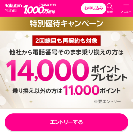
Rakuten Mobile
お申し込み
C
メニュー
検索
l
特別優待キャンペーン
o
s
e
エントリーする