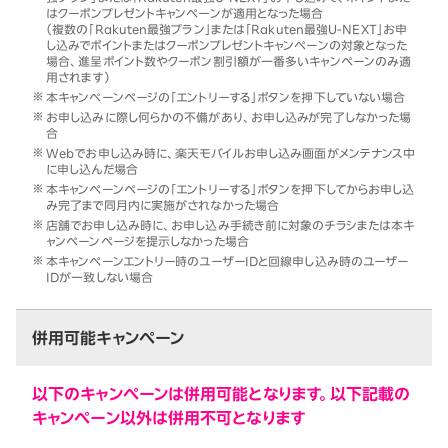
はクーポンプレゼントキャンペーンが適用となった場合
（複数の「Rakuten最強プラン」または「Rakuten最強U-NEXT」お申
し込みでポイントまたはクーポンプレゼントキャンペーンの対象となった
場合、進呈ポイント数やクーポン割引額が一番多いキャンペーンのみ適
用されます）
本キャンペーンページの「エントリーする」ボタンを押下していない場合
お申し込みに際し何らかの不備があり、お申し込みが完了しなかった場
合
Webでお申し込み時に、楽天モバイルお申し込み画面がメンテナンス中
に申し込んだ場合
本キャンペーンページの「エントリーする」ボタンを押下してからお申し込
み完了まで同月内に実施がされなかった場合
店舗でお申し込み時に、お申し込み手続き前に対象のチラシまたは本キ
ャンペーンページを提示しなかった場合
本キャンペーンエントリー時のユーザーIDと回線申し込み時のユーザー
IDが一致しない場合
併用可能キャンペーン
以下のキャンペーンは併用可能となります。以下記載の
キャンペーン以外は併用不可となります