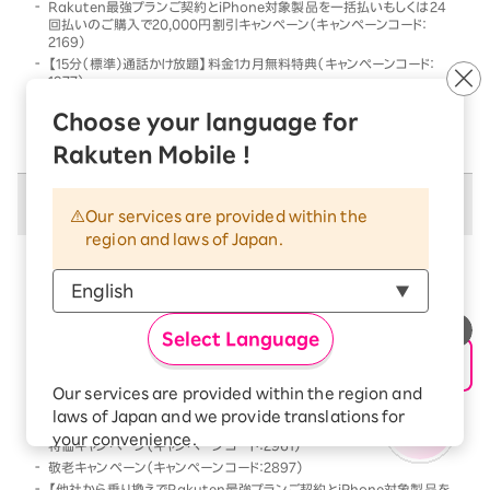
Rakuten最強プランご契約とiPhone対象製品を一括払いもしくは24
回払いのご購入で20,000円割引キャンペーン（キャンペーンコード：
2169）
【15分（標準）通話かけ放題】料金1カ月無料特典（キャンペーンコード：
1977）
他社から乗り換えでRakuten最強プランご契約とiPhone対象製品を一
Choose your language for
括払いもしくは24回払いのご購入で割引キャンペーン（キャンペーンコー
ド：2568）
Rakuten Mobile !
併用不可キャンペーン
Our services are provided within the
region and laws of Japan.
以下のキャンペーンは、
併用不可
となります
本キャンペーン条件を満たす前、または満たした後に、
以下のキャンペーンの条件を満たした場合には、以下の
Select Language
キャンペーンのみが優先的に適用となります
【Android対象製品限定】特価キャンペーン（キャンペーンコード：2178）
Our services are provided within the region and
Rakutenオリジナル製品 1円キャンペーン（キャンペーンコード：2808）
laws of Japan and we provide translations for
「Rakuten最強プラン契約＆Android買い替え超トクプログラム利用」
your convenience.
特価キャンペーン（キャンペーンコード：2961）
The Japanese version of our websites and
敬老キャンペーン（キャンペーンコード：2897）
applications, in which include Rakuten
【他社から乗り換えでRakuten最強プランご契約とiPhone対象製品を