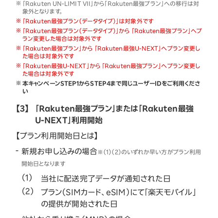
「Rakuten UN-LIMIT VII」から「Rakuten最強プラン」への移行は対
象外となります。
「Rakuten最強プラン（データタイプ）」は対象外です
「Rakuten最強プラン（データタイプ）」から 「Rakuten最強プラン」へプ
ラン変更した場合は対象外です
「Rakuten最強プラン」から 「Rakuten最強U-NEXT」へプラン変更し
た場合は対象外です
「Rakuten最強U-NEXT」から 「Rakuten最強プラン」へプラン変更し
た場合は対象外です
本キャンペーンSTEP1からSTEP4まで同じユーザーIDをご利用くださ
い
【3】
「Rakuten最強プラン」または「Rakuten最強
U-NEXT」利用開始
【プラン利用開始日とは】
新規お申し込みの場合
※（1）（2）のいずれか早い方がプラン利用
開始日となります
当社に配送完了データが通知された日
プラン（SIMカード、eSIM）にて「楽天モバイル」
の提供が開始された日