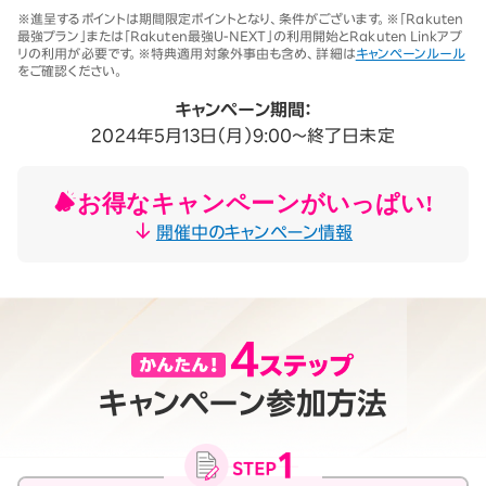
※1 同一名義で累計5回線以上ご契約の場合、2025年11月19日より1回
※進呈するポイントは期間限定ポイントとなり、条件がございます。※「Rakuten
線につき3,500円（税込3,850円、開通翌々月に確定）。「累計」とは、楽
最強プラン」または「Rakuten最強U-NEXT」の利用開始とRakuten Linkアプ
天モバイルがサービスを本格開始した2020年4月8日以降に契約され
リの利用が必要です。※特典適用対象外事由も含め、詳細は
キャンペーンルール
たすべての回線（解約済みの回線も含む）の合計数を指します。
をご確認ください。
契約事務手数料の詳細はこちら
※2025年9月時点。
キャンペーン期間：
2024年5月13日（月）9:00～終了日未定
お得なキャンペーンがいっぱい!
開催中のキャンペーン情報
キャンペーン参加方法
月