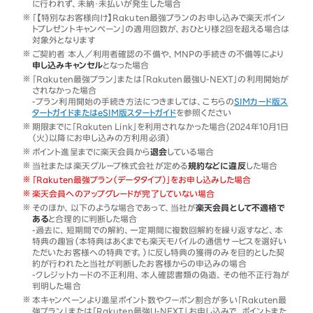
に行われず、未納・未払いが発生した場合
「【特別なお客様向け】Rakuten最強プランのお申し込みで楽天ポイン
トプレゼントキャンペーン」の適用回数が、おひとり様2回を超える場合は
対象外となります
ご契約者 本人／利用者確認の不備や、MNPの手続きの不備等により
申し込みキャンセル
となった場合
「Rakuten最強プラン」または「Rakuten最強U-NEXT」の利用開始が
されなかった場合
-プラン利用開始の手続き方法につきましては、こちらの
SIMカード版ス
タートガイドまたはeSIM版スタートガイド
を参照ください
期限までに「Rakuten Link」を利用されなかった場合（2024年10月1日
（火）以降にお申し込みの方利用必須）
ポイント進呈までに楽天会員から
退会
している場合
当社または楽天グループ株式会社が定める
規約などに違反
した場合
「Rakuten最強プラン（データタイプ）」をお申し込みした場合
楽天会員へのアップグレードが完了していない場合
そのほか、以下のような場合であって、当社が
楽天会員として不適格で
ある
と合理的に判断した場合
-過去に、短期間での解約、一定期間に複数回解約を繰り返すなど、本
特典の趣旨（本特典はあくまでも楽天モバイルの通信サービスを選好い
ただいたお客様への特典です。）に反し特典の獲得のみを目的とした契
約が行われたと当社が判断したお客様からの申込みの場合
-クレジットカードの不正利用、本人確認書類の偽造、その他不正行為が
判明した場合
本キャンペーンより進呈ポイント数やクーポン割合が多い「Rakuten最
強プラン」または「Rakuten最強U-NEXT」お申し込みで、ポイントまた