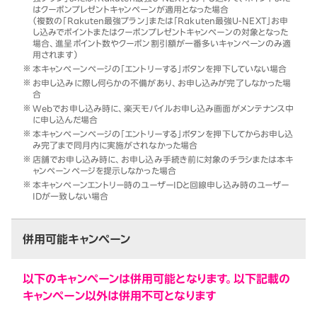
はクーポンプレゼントキャンペーンが適用となった場合
（複数の「Rakuten最強プラン」または「Rakuten最強U-NEXT」お申
し込みでポイントまたはクーポンプレゼントキャンペーンの対象となった
場合、進呈ポイント数やクーポン割引額が一番多いキャンペーンのみ適
用されます）
本キャンペーンページの「エントリーする」ボタンを押下していない場合
お申し込みに際し何らかの不備があり、お申し込みが完了しなかった場
合
Webでお申し込み時に、楽天モバイルお申し込み画面がメンテナンス中
に申し込んだ場合
本キャンペーンページの「エントリーする」ボタンを押下してからお申し込
み完了まで同月内に実施がされなかった場合
店舗でお申し込み時に、お申し込み手続き前に対象のチラシまたは本キ
ャンペーンページを提示しなかった場合
本キャンペーンエントリー時のユーザーIDと回線申し込み時のユーザー
IDが一致しない場合
併用可能キャンペーン
以下のキャンペーンは併用可能となります。以下記載の
キャンペーン以外は併用不可となります