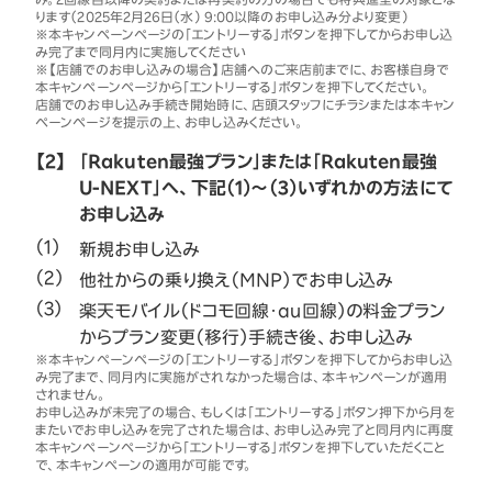
ります（2025年2月26日（水） 9:00以降のお申し込み分より変更）
※本キャンペーンページの「エントリーする」ボタンを押下してからお申し込
み完了まで同月内に実施してください
※【店舗でのお申し込みの場合】店舗へのご来店前までに、お客様自身で
本キャンペーンページから「エントリーする」ボタンを押下してください。
店舗でのお申し込み手続き開始時に、店頭スタッフにチラシまたは本キャン
ペーンページを提示の上、お申し込みください。
【2】
「Rakuten最強プラン」または「Rakuten最強
U-NEXT」へ、下記（1）～（3）いずれかの方法にて
お申し込み
新規お申し込み
他社からの乗り換え（MNP）でお申し込み
楽天モバイル（ドコモ回線・au回線）の料金プラン
からプラン変更（移行）手続き後、お申し込み
※本キャンペーンページの「エントリーする」ボタンを押下してからお申し込
み完了まで、同月内に実施がされなかった場合は、本キャンペーンが適用
されません。
お申し込みが未完了の場合、もしくは「エントリーする」ボタン押下から月を
またいでお申し込みを完了された場合は、お申し込み完了と同月内に再度
本キャンペーンページから「エントリーする」ボタンを押下していただくこと
で、本キャンペーンの適用が可能です。