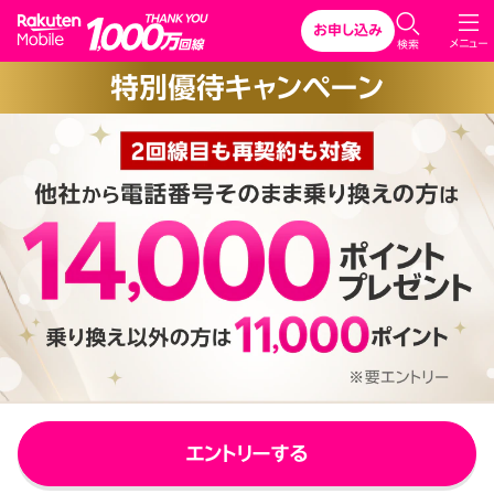
Rakuten Mobile
お申し込み
C
メニュー
検索
l
特別優待キャンペーン
o
s
e
エントリーする