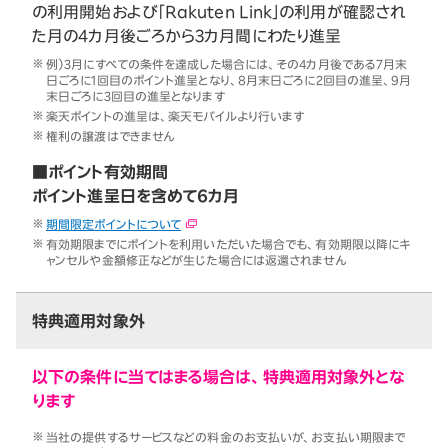
の利用開始および「Rakuten Link」の利用が確認され
た月の4カ月後ごろから3カ月間にわたり進呈
例）3月にすべての条件を達成した場合には、その4カ月後である7月末
日ごろに1回目のポイント進呈となり、8月末日ごろに2回目の進呈、9月
末日ごろに3回目の進呈となります
楽天ポイントの進呈は、楽天モバイルより行います
権利の譲渡はできません
■ポイント有効期間
ポイント進呈日を含めて6カ月
期間限定ポイントについて
有効期限までにポイントを利用いただいた場合でも、有効期限以降にキ
ャンセルや金額修正などが生じた場合には返還されません
特典適用対象外
以下の条件に当てはまる場合は、特典適用対象外とな
ります
当社の提供するサービスなどの料金のお支払いが、お支払い期限まで