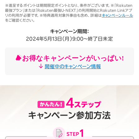
※1 同一名義で累計5回線以上ご契約の場合、2025年11月19日より1回
※進呈するポイントは期間限定ポイントとなり、条件がございます。※「Rakuten
線につき3,500円（税込3,850円、開通翌々月に確定）。「累計」とは、楽
最強プラン」または「Rakuten最強U-NEXT」の利用開始とRakuten Linkアプ
天モバイルがサービスを本格開始した2020年4月8日以降に契約され
リの利用が必要です。※特典適用対象外事由も含め、詳細は
キャンペーンルール
たすべての回線（解約済みの回線も含む）の合計数を指します。
をご確認ください。
契約事務手数料の詳細はこちら
※2025年9月時点。
キャンペーン期間：
2024年5月13日（月）9:00～終了日未定
お得なキャンペーンがいっぱい!
開催中のキャンペーン情報
キャンペーン参加方法
月