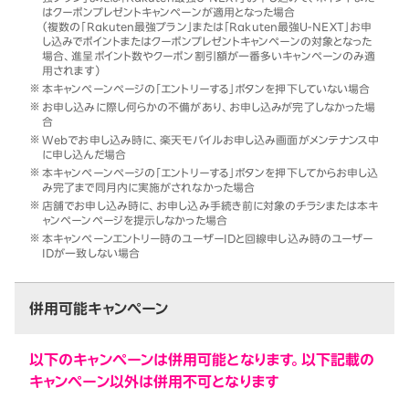
はクーポンプレゼントキャンペーンが適用となった場合
（複数の「Rakuten最強プラン」または「Rakuten最強U-NEXT」お申
し込みでポイントまたはクーポンプレゼントキャンペーンの対象となった
場合、進呈ポイント数やクーポン割引額が一番多いキャンペーンのみ適
用されます）
本キャンペーンページの「エントリーする」ボタンを押下していない場合
お申し込みに際し何らかの不備があり、お申し込みが完了しなかった場
合
Webでお申し込み時に、楽天モバイルお申し込み画面がメンテナンス中
に申し込んだ場合
本キャンペーンページの「エントリーする」ボタンを押下してからお申し込
み完了まで同月内に実施がされなかった場合
店舗でお申し込み時に、お申し込み手続き前に対象のチラシまたは本キ
ャンペーンページを提示しなかった場合
本キャンペーンエントリー時のユーザーIDと回線申し込み時のユーザー
IDが一致しない場合
併用可能キャンペーン
以下のキャンペーンは併用可能となります。以下記載の
キャンペーン以外は併用不可となります