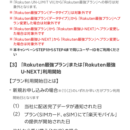
「Rakuten UN-LIMIT VII」から「Rakuten最強プラン」への移行は対
象外となります。
「Rakuten最強プラン（データタイプ）」は対象外です
「Rakuten最強プラン（データタイプ）」から 「Rakuten最強プラン」へプ
ラン変更した場合は対象外です
「Rakuten最強プラン」から 「Rakuten最強U-NEXT」へプラン変更し
た場合は対象外です
「Rakuten最強U-NEXT」から 「Rakuten最強プラン」へプラン変更し
た場合は対象外です
本キャンペーンSTEP1からSTEP4まで同じユーザーIDをご利用くださ
い
【3】
「Rakuten最強プラン」または「Rakuten最強
U-NEXT」利用開始
【プラン利用開始日とは】
新規お申し込みの場合
※（1）（2）のいずれか早い方がプラン利用
開始日となります
当社に配送完了データが通知された日
プラン（SIMカード、eSIM）にて「楽天モバイル」
の提供が開始された日