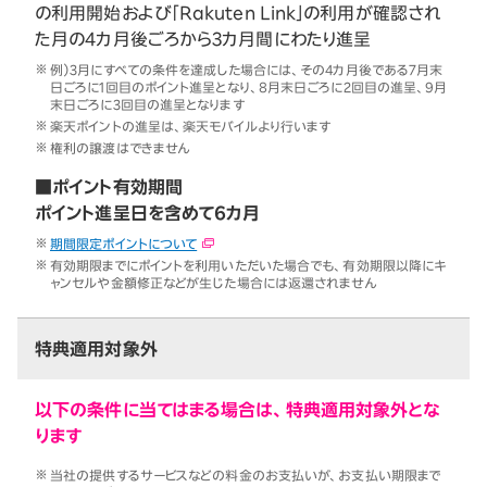
の利用開始および「Rakuten Link」の利用が確認され
た月の4カ月後ごろから3カ月間にわたり進呈
例）3月にすべての条件を達成した場合には、その4カ月後である7月末
日ごろに1回目のポイント進呈となり、8月末日ごろに2回目の進呈、9月
末日ごろに3回目の進呈となります
楽天ポイントの進呈は、楽天モバイルより行います
権利の譲渡はできません
■ポイント有効期間
ポイント進呈日を含めて6カ月
期間限定ポイントについて
有効期限までにポイントを利用いただいた場合でも、有効期限以降にキ
ャンセルや金額修正などが生じた場合には返還されません
特典適用対象外
以下の条件に当てはまる場合は、特典適用対象外とな
ります
当社の提供するサービスなどの料金のお支払いが、お支払い期限まで