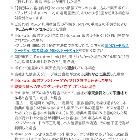
に行われず、未納・未払いが発生した場合
「【特別なお客様向け】Rakuten最強プランのお申し込みで楽天ポイン
トプレゼントキャンペーン」の適用回数が、おひとり様2回を超える場合は
対象外となります
ご契約者 本人／利用者確認の不備や、MNPの手続きの不備等により
申し込みキャンセル
となった場合
「Rakuten最強プラン」または「Rakuten最強U-NEXT」の利用開始が
されなかった場合
-プラン利用開始の手続き方法につきましては、こちらの
SIMカード版ス
タートガイドまたはeSIM版スタートガイド
を参照ください
期限までに「Rakuten Link」を利用されなかった場合（2024年10月1日
（火）以降にお申し込みの方利用必須）
ポイント進呈までに楽天会員から
退会
している場合
当社または楽天グループ株式会社が定める
規約などに違反
した場合
「Rakuten最強プラン（データタイプ）」をお申し込みした場合
楽天会員へのアップグレードが完了していない場合
そのほか、以下のような場合であって、当社が
楽天会員として不適格で
ある
と合理的に判断した場合
-過去に、短期間での解約、一定期間に複数回解約を繰り返すなど、本
特典の趣旨（本特典はあくまでも楽天モバイルの通信サービスを選好い
ただいたお客様への特典です。）に反し特典の獲得のみを目的とした契
約が行われたと当社が判断したお客様からの申込みの場合
-クレジットカードの不正利用、本人確認書類の偽造、その他不正行為が
判明した場合
本キャンペーンより進呈ポイント数やクーポン割合が多い「Rakuten最
強プラン」または「Rakuten最強U-NEXT」お申し込みで、ポイントまた