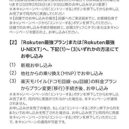
ります（2025年2月26日（水） 9:00以降のお申し込み分より変更）
※本キャンペーンページの「エントリーする」ボタンを押下してからお申し込
み完了まで同月内に実施してください
※【店舗でのお申し込みの場合】店舗へのご来店前までに、お客様自身で
本キャンペーンページから「エントリーする」ボタンを押下してください。
店舗でのお申し込み手続き開始時に、店頭スタッフにチラシまたは本キャン
ペーンページを提示の上、お申し込みください。
【2】
「Rakuten最強プラン」または「Rakuten最強
U-NEXT」へ、下記（1）～（3）いずれかの方法にて
お申し込み
新規お申し込み
他社からの乗り換え（MNP）でお申し込み
楽天モバイル（ドコモ回線・au回線）の料金プラン
からプラン変更（移行）手続き後、お申し込み
※本キャンペーンページの「エントリーする」ボタンを押下してからお申し込
み完了まで、同月内に実施がされなかった場合は、本キャンペーンが適用
されません。
お申し込みが未完了の場合、もしくは「エントリーする」ボタン押下から月を
またいでお申し込みを完了された場合は、お申し込み完了と同月内に再度
本キャンペーンページから「エントリーする」ボタンを押下していただくこと
で、本キャンペーンの適用が可能です。