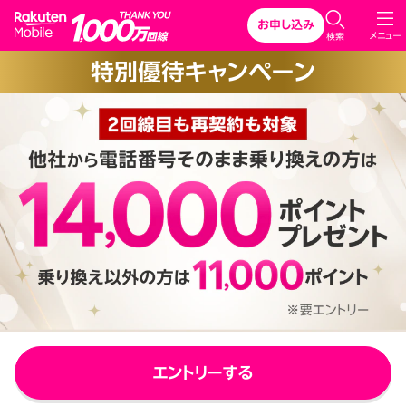
Rakuten Mobile
お申し込み
C
メニュー
検索
l
特別優待キャンペーン
o
s
e
エントリーする