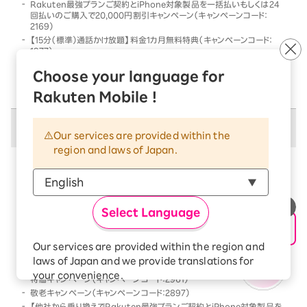
Rakuten最強プランご契約とiPhone対象製品を一括払いもしくは24
回払いのご購入で20,000円割引キャンペーン（キャンペーンコード：
2169）
【15分（標準）通話かけ放題】料金1カ月無料特典（キャンペーンコード：
1977）
他社から乗り換えでRakuten最強プランご契約とiPhone対象製品を一
Choose your language for
括払いもしくは24回払いのご購入で割引キャンペーン（キャンペーンコー
ド：2568）
Rakuten Mobile !
併用不可キャンペーン
Our services are provided within the
region and laws of Japan.
以下のキャンペーンは、
併用不可
となります
本キャンペーン条件を満たす前、または満たした後に、
以下のキャンペーンの条件を満たした場合には、以下の
Select Language
キャンペーンのみが優先的に適用となります
【Android対象製品限定】特価キャンペーン（キャンペーンコード：2178）
Our services are provided within the region and
Rakutenオリジナル製品 1円キャンペーン（キャンペーンコード：2808）
laws of Japan and we provide translations for
「Rakuten最強プラン契約＆Android買い替え超トクプログラム利用」
your convenience.
特価キャンペーン（キャンペーンコード：2961）
The Japanese version of our websites and
敬老キャンペーン（キャンペーンコード：2897）
applications, in which include Rakuten
【他社から乗り換えでRakuten最強プランご契約とiPhone対象製品を