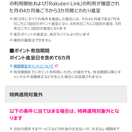
の利用開始および「Rakuten Link」の利用が確認され
た月の4カ月後ごろから3カ月間にわたり進呈
例）3月にすべての条件を達成した場合には、その4カ月後である7月末
日ごろに1回目のポイント進呈となり、8月末日ごろに2回目の進呈、9月
末日ごろに3回目の進呈となります
楽天ポイントの進呈は、楽天モバイルより行います
権利の譲渡はできません
■ポイント有効期間
ポイント進呈日を含めて6カ月
期間限定ポイントについて
有効期限までにポイントを利用いただいた場合でも、有効期限以降にキ
ャンセルや金額修正などが生じた場合には返還されません
特典適用対象外
以下の条件に当てはまる場合は、特典適用対象外とな
ります
当社の提供するサービスなどの料金のお支払いが、お支払い期限まで