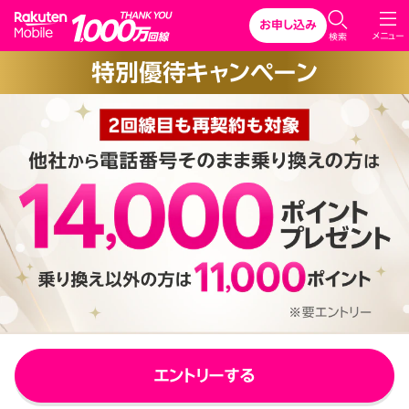
Rakuten Mobile
お申し込み
C
メニュー
検索
l
特別優待キャンペーン
o
s
e
エントリーする