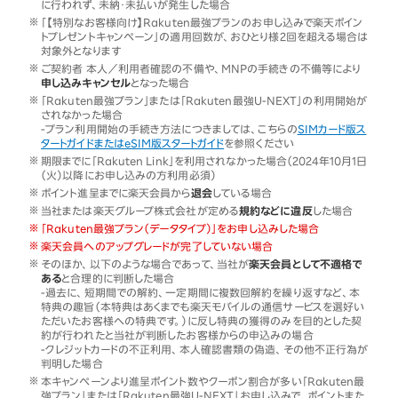
に行われず、未納・未払いが発生した場合
「【特別なお客様向け】Rakuten最強プランのお申し込みで楽天ポイン
トプレゼントキャンペーン」の適用回数が、おひとり様2回を超える場合は
対象外となります
ご契約者 本人／利用者確認の不備や、MNPの手続きの不備等により
申し込みキャンセル
となった場合
「Rakuten最強プラン」または「Rakuten最強U-NEXT」の利用開始が
されなかった場合
-プラン利用開始の手続き方法につきましては、こちらの
SIMカード版ス
タートガイドまたはeSIM版スタートガイド
を参照ください
期限までに「Rakuten Link」を利用されなかった場合（2024年10月1日
（火）以降にお申し込みの方利用必須）
ポイント進呈までに楽天会員から
退会
している場合
当社または楽天グループ株式会社が定める
規約などに違反
した場合
「Rakuten最強プラン（データタイプ）」をお申し込みした場合
楽天会員へのアップグレードが完了していない場合
そのほか、以下のような場合であって、当社が
楽天会員として不適格で
ある
と合理的に判断した場合
-過去に、短期間での解約、一定期間に複数回解約を繰り返すなど、本
特典の趣旨（本特典はあくまでも楽天モバイルの通信サービスを選好い
ただいたお客様への特典です。）に反し特典の獲得のみを目的とした契
約が行われたと当社が判断したお客様からの申込みの場合
-クレジットカードの不正利用、本人確認書類の偽造、その他不正行為が
判明した場合
本キャンペーンより進呈ポイント数やクーポン割合が多い「Rakuten最
強プラン」または「Rakuten最強U-NEXT」お申し込みで、ポイントまた