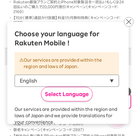
Rakuten最強プランご契約とiPhone対象製品を一括払いもしくは24
回払いのご購入で20,000円割引キャンペーン（キャンペーンコード：
2169）
【15分（標準）通話かけ放題】料金1カ月無料特典（キャンペーンコード：
1977）
他社から乗り換えでRakuten最強プランご契約とiPhone対象製品を一
Choose your language for
括払いもしくは24回払いのご購入で割引キャンペーン（キャンペーンコー
ド：2568）
Rakuten Mobile !
併用不可キャンペーン
Our services are provided within the
region and laws of Japan.
以下のキャンペーンは、
併用不可
となります
本キャンペーン条件を満たす前、または満たした後に、
以下のキャンペーンの条件を満たした場合には、以下の
Select Language
キャンペーンのみが優先的に適用となります
【Android対象製品限定】特価キャンペーン（キャンペーンコード：2178）
Our services are provided within the region and
Rakutenオリジナル製品 1円キャンペーン（キャンペーンコード：2808）
laws of Japan and we provide translations for
「Rakuten最強プラン契約＆Android買い替え超トクプログラム利用」
your convenience.
特価キャンペーン（キャンペーンコード：2961）
The Japanese version of our websites and
敬老キャンペーン（キャンペーンコード：2897）
applications, in which include Rakuten
【他社から乗り換えでRakuten最強プランご契約とiPhone対象製品を