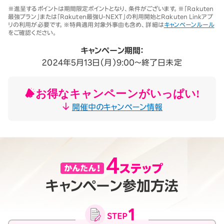
※1 同一名義で累計5回線以上ご契約の場合、2025年11月19日より1回
※進呈するポイントは期間限定ポイントとなり、条件がございます。※「Rakuten
線につき3,500円（税込3,850円、開通翌々月に確定）。「累計」とは、楽
最強プラン」または「Rakuten最強U-NEXT」の利用開始とRakuten Linkアプ
天モバイルがサービスを本格開始した2020年4月8日以降に契約され
リの利用が必要です。※特典適用対象外事由も含め、詳細は
キャンペーンルール
たすべての回線（解約済みの回線も含む）の合計数を指します。
をご確認ください。
契約事務手数料の詳細はこちら
※2025年9月時点。
キャンペーン期間：
2024年5月13日（月）9:00～終了日未定
お得なキャンペーンがいっぱい!
開催中のキャンペーン情報
キャンペーン参加方法
月