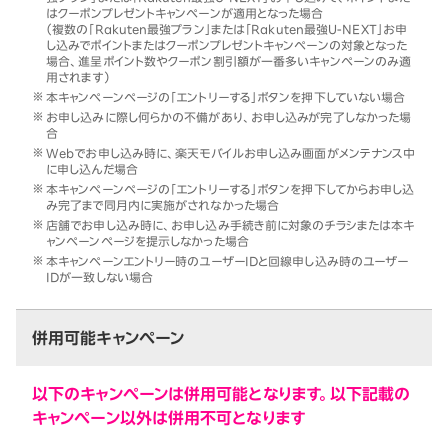
はクーポンプレゼントキャンペーンが適用となった場合
（複数の「Rakuten最強プラン」または「Rakuten最強U-NEXT」お申
し込みでポイントまたはクーポンプレゼントキャンペーンの対象となった
場合、進呈ポイント数やクーポン割引額が一番多いキャンペーンのみ適
用されます）
本キャンペーンページの「エントリーする」ボタンを押下していない場合
お申し込みに際し何らかの不備があり、お申し込みが完了しなかった場
合
Webでお申し込み時に、楽天モバイルお申し込み画面がメンテナンス中
に申し込んだ場合
本キャンペーンページの「エントリーする」ボタンを押下してからお申し込
み完了まで同月内に実施がされなかった場合
店舗でお申し込み時に、お申し込み手続き前に対象のチラシまたは本キ
ャンペーンページを提示しなかった場合
本キャンペーンエントリー時のユーザーIDと回線申し込み時のユーザー
IDが一致しない場合
併用可能キャンペーン
以下のキャンペーンは併用可能となります。以下記載の
キャンペーン以外は併用不可となります