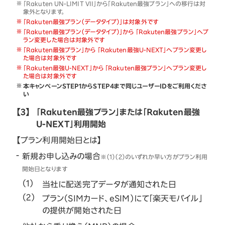
「Rakuten UN-LIMIT VII」から「Rakuten最強プラン」への移行は対
象外となります。
「Rakuten最強プラン（データタイプ）」は対象外です
「Rakuten最強プラン（データタイプ）」から 「Rakuten最強プラン」へプ
ラン変更した場合は対象外です
「Rakuten最強プラン」から 「Rakuten最強U-NEXT」へプラン変更し
た場合は対象外です
「Rakuten最強U-NEXT」から 「Rakuten最強プラン」へプラン変更し
た場合は対象外です
本キャンペーンSTEP1からSTEP4まで同じユーザーIDをご利用くださ
い
【3】
「Rakuten最強プラン」または「Rakuten最強
U-NEXT」利用開始
【プラン利用開始日とは】
新規お申し込みの場合
※（1）（2）のいずれか早い方がプラン利用
開始日となります
当社に配送完了データが通知された日
プラン（SIMカード、eSIM）にて「楽天モバイル」
の提供が開始された日