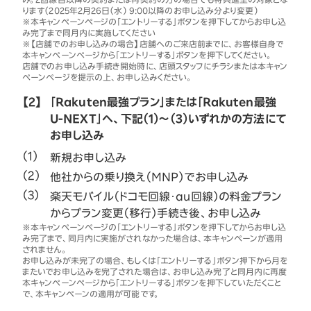
ります（2025年2月26日（水） 9:00以降のお申し込み分より変更）
※本キャンペーンページの「エントリーする」ボタンを押下してからお申し込
み完了まで同月内に実施してください
※【店舗でのお申し込みの場合】店舗へのご来店前までに、お客様自身で
本キャンペーンページから「エントリーする」ボタンを押下してください。
店舗でのお申し込み手続き開始時に、店頭スタッフにチラシまたは本キャン
ペーンページを提示の上、お申し込みください。
【2】
「Rakuten最強プラン」または「Rakuten最強
U-NEXT」へ、下記（1）～（3）いずれかの方法にて
お申し込み
新規お申し込み
他社からの乗り換え（MNP）でお申し込み
楽天モバイル（ドコモ回線・au回線）の料金プラン
からプラン変更（移行）手続き後、お申し込み
※本キャンペーンページの「エントリーする」ボタンを押下してからお申し込
み完了まで、同月内に実施がされなかった場合は、本キャンペーンが適用
されません。
お申し込みが未完了の場合、もしくは「エントリーする」ボタン押下から月を
またいでお申し込みを完了された場合は、お申し込み完了と同月内に再度
本キャンペーンページから「エントリーする」ボタンを押下していただくこと
で、本キャンペーンの適用が可能です。