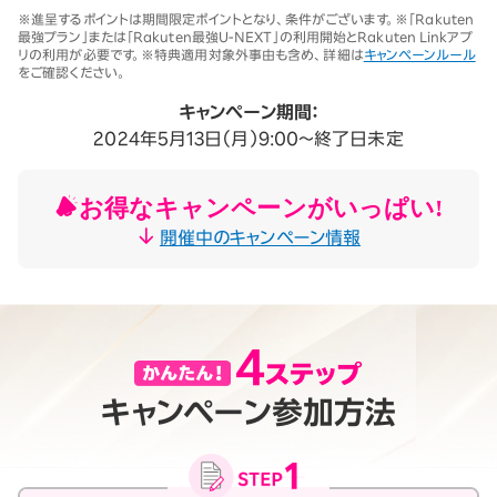
※1 同一名義で累計5回線以上ご契約の場合、2025年11月19日より1回
※進呈するポイントは期間限定ポイントとなり、条件がございます。※「Rakuten
線につき3,500円（税込3,850円、開通翌々月に確定）。「累計」とは、楽
最強プラン」または「Rakuten最強U-NEXT」の利用開始とRakuten Linkアプ
天モバイルがサービスを本格開始した2020年4月8日以降に契約され
リの利用が必要です。※特典適用対象外事由も含め、詳細は
キャンペーンルール
たすべての回線（解約済みの回線も含む）の合計数を指します。
をご確認ください。
契約事務手数料の詳細はこちら
※2025年9月時点。
キャンペーン期間：
2024年5月13日（月）9:00～終了日未定
お得なキャンペーンがいっぱい!
開催中のキャンペーン情報
キャンペーン参加方法
月