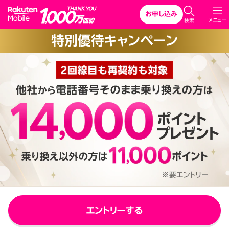
Rakuten Mobile
お申し込み
C
メニュー
検索
l
特別優待キャンペーン
o
s
e
エントリーする