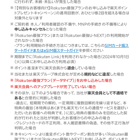
に行われず、未納・未払いが発生した場合
「【特別なお客様向け】Rakuten最強プランのお申し込みで楽天ポイン
トプレゼントキャンペーン」の適用回数が、おひとり様2回を超える場合は
対象外となります
ご契約者 本人／利用者確認の不備や、MNPの手続きの不備等により
申し込みキャンセル
となった場合
「Rakuten最強プラン」または「Rakuten最強U-NEXT」の利用開始が
されなかった場合
-プラン利用開始の手続き方法につきましては、こちらの
SIMカード版ス
タートガイドまたはeSIM版スタートガイド
を参照ください
期限までに「Rakuten Link」を利用されなかった場合（2024年10月1日
（火）以降にお申し込みの方利用必須）
ポイント進呈までに楽天会員から
退会
している場合
当社または楽天グループ株式会社が定める
規約などに違反
した場合
「Rakuten最強プラン（データタイプ）」をお申し込みした場合
楽天会員へのアップグレードが完了していない場合
そのほか、以下のような場合であって、当社が
楽天会員として不適格で
ある
と合理的に判断した場合
-過去に、短期間での解約、一定期間に複数回解約を繰り返すなど、本
特典の趣旨（本特典はあくまでも楽天モバイルの通信サービスを選好い
ただいたお客様への特典です。）に反し特典の獲得のみを目的とした契
約が行われたと当社が判断したお客様からの申込みの場合
-クレジットカードの不正利用、本人確認書類の偽造、その他不正行為が
判明した場合
本キャンペーンより進呈ポイント数やクーポン割合が多い「Rakuten最
強プラン」または「Rakuten最強U-NEXT」お申し込みで、ポイントまた