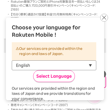
Rakuten最強プランご契約とiPhone対象製品を一括払いもしくは24
回払いのご購入で20,000円割引キャンペーン（キャンペーンコード：
2169）
【15分（標準）通話かけ放題】料金1カ月無料特典（キャンペーンコード：
1977）
他社から乗り換えでRakuten最強プランご契約とiPhone対象製品を一
Choose your language for
括払いもしくは24回払いのご購入で割引キャンペーン（キャンペーンコー
ド：2568）
Rakuten Mobile !
併用不可キャンペーン
Our services are provided within the
region and laws of Japan.
以下のキャンペーンは、
併用不可
となります
本キャンペーン条件を満たす前、または満たした後に、
以下のキャンペーンの条件を満たした場合には、以下の
Select Language
キャンペーンのみが優先的に適用となります
【Android対象製品限定】特価キャンペーン（キャンペーンコード：2178）
Our services are provided within the region and
Rakutenオリジナル製品 1円キャンペーン（キャンペーンコード：2808）
laws of Japan and we provide translations for
「Rakuten最強プラン契約＆Android買い替え超トクプログラム利用」
your convenience.
特価キャンペーン（キャンペーンコード：2961）
The Japanese version of our websites and
敬老キャンペーン（キャンペーンコード：2897）
applications, in which include Rakuten
【他社から乗り換えでRakuten最強プランご契約とiPhone対象製品を