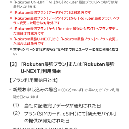
「Rakuten UN-LIMIT VII」から「Rakuten最強プラン」への移行は対
象外となります。
「Rakuten最強プラン（データタイプ）」は対象外です
「Rakuten最強プラン（データタイプ）」から 「Rakuten最強プラン」へプ
ラン変更した場合は対象外です
「Rakuten最強プラン」から 「Rakuten最強U-NEXT」へプラン変更し
た場合は対象外です
「Rakuten最強U-NEXT」から 「Rakuten最強プラン」へプラン変更し
た場合は対象外です
本キャンペーンSTEP1からSTEP4まで同じユーザーIDをご利用くださ
い
【3】
「Rakuten最強プラン」または「Rakuten最強
U-NEXT」利用開始
【プラン利用開始日とは】
新規お申し込みの場合
※（1）（2）のいずれか早い方がプラン利用
開始日となります
当社に配送完了データが通知された日
プラン（SIMカード、eSIM）にて「楽天モバイル」
の提供が開始された日