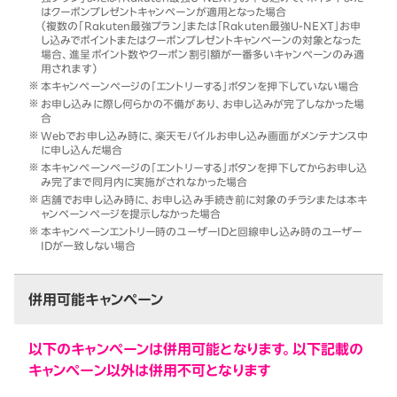
はクーポンプレゼントキャンペーンが適用となった場合
（複数の「Rakuten最強プラン」または「Rakuten最強U-NEXT」お申
し込みでポイントまたはクーポンプレゼントキャンペーンの対象となった
場合、進呈ポイント数やクーポン割引額が一番多いキャンペーンのみ適
用されます）
本キャンペーンページの「エントリーする」ボタンを押下していない場合
お申し込みに際し何らかの不備があり、お申し込みが完了しなかった場
合
Webでお申し込み時に、楽天モバイルお申し込み画面がメンテナンス中
に申し込んだ場合
本キャンペーンページの「エントリーする」ボタンを押下してからお申し込
み完了まで同月内に実施がされなかった場合
店舗でお申し込み時に、お申し込み手続き前に対象のチラシまたは本キ
ャンペーンページを提示しなかった場合
本キャンペーンエントリー時のユーザーIDと回線申し込み時のユーザー
IDが一致しない場合
併用可能キャンペーン
以下のキャンペーンは併用可能となります。以下記載の
キャンペーン以外は併用不可となります