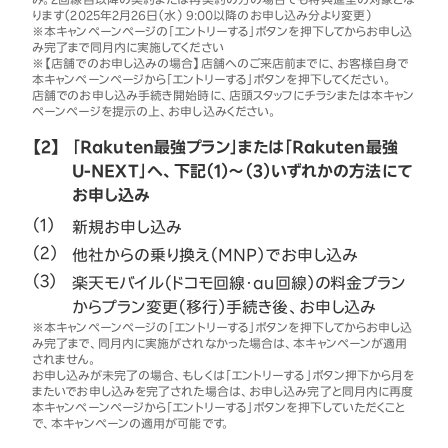
ります（2025年2月26日（水） 9:00以降のお申し込み分より変更）
※本キャンペーンページの「エントリーする」ボタンを押下してからお申し込
み完了まで同月内に実施してください
※【店舗でのお申し込みの場合】店舗へのご来店前までに、お客様自身で
本キャンペーンページから「エントリーする」ボタンを押下してください。
店舗でのお申し込み手続き開始時に、店頭スタッフにチラシまたは本キャン
ペーンページを提示の上、お申し込みください。
【2】
「Rakuten最強プラン」または「Rakuten最強
U-NEXT」へ、下記（1）～（3）いずれかの方法にて
お申し込み
新規お申し込み
他社からの乗り換え（MNP）でお申し込み
楽天モバイル（ドコモ回線・au回線）の料金プラン
からプラン変更（移行）手続き後、お申し込み
※本キャンペーンページの「エントリーする」ボタンを押下してからお申し込
み完了まで、同月内に実施がされなかった場合は、本キャンペーンが適用
されません。
お申し込みが未完了の場合、もしくは「エントリーする」ボタン押下から月を
またいでお申し込みを完了された場合は、お申し込み完了と同月内に再度
本キャンペーンページから「エントリーする」ボタンを押下していただくこと
で、本キャンペーンの適用が可能です。