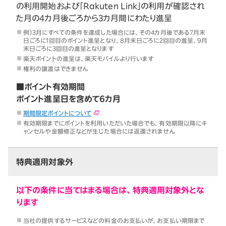
の利用開始および「Rakuten Link」の利用が確認され
た月の4カ月後ごろから3カ月間にわたり進呈
例）3月にすべての条件を達成した場合には、その4カ月後である7月末
日ごろに1回目のポイント進呈となり、8月末日ごろに2回目の進呈、9月
末日ごろに3回目の進呈となります
楽天ポイントの進呈は、楽天モバイルより行います
権利の譲渡はできません
■ポイント有効期間
ポイント進呈日を含めて6カ月
期間限定ポイントについて
有効期限までにポイントを利用いただいた場合でも、有効期限以降にキ
ャンセルや金額修正などが生じた場合には返還されません
特典適用対象外
以下の条件に当てはまる場合は、特典適用対象外とな
ります
当社の提供するサービスなどの料金のお支払いが、お支払い期限まで