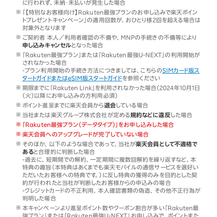
に行われず、未納・未払いが発生した場合
「【特別なお客様向け】Rakuten最強プランのお申し込みで楽天ポイン
トプレゼントキャンペーン」の適用回数が、おひとり様2回を超える場合は
対象外となります
ご契約者 本人／利用者確認の不備や、MNPの手続きの不備等により
申し込みキャンセル
となった場合
「Rakuten最強プラン」または「Rakuten最強U-NEXT」の利用開始が
されなかった場合
-プラン利用開始の手続き方法につきましては、こちらの
SIMカード版ス
タートガイドまたはeSIM版スタートガイド
を参照ください
期限までに「Rakuten Link」を利用されなかった場合（2024年10月1日
（火）以降にお申し込みの方利用必須）
ポイント進呈までに楽天会員から
退会
している場合
当社または楽天グループ株式会社が定める
規約などに違反
した場合
「Rakuten最強プラン（データタイプ）」をお申し込みした場合
楽天会員へのアップグレードが完了していない場合
そのほか、以下のような場合であって、当社が
楽天会員として不適格で
ある
と合理的に判断した場合
-過去に、短期間での解約、一定期間に複数回解約を繰り返すなど、本
特典の趣旨（本特典はあくまでも楽天モバイルの通信サービスを選好い
ただいたお客様への特典です。）に反し特典の獲得のみを目的とした契
約が行われたと当社が判断したお客様からの申込みの場合
-クレジットカードの不正利用、本人確認書類の偽造、その他不正行為が
判明した場合
本キャンペーンより進呈ポイント数やクーポン割合が多い「Rakuten最
強プラン」または「Rakuten最強U-NEXT」お申し込みで、ポイントまた