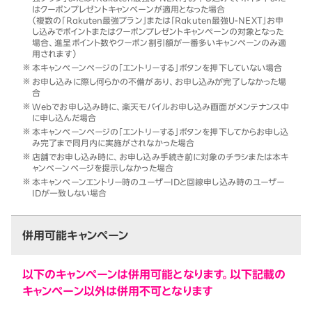
はクーポンプレゼントキャンペーンが適用となった場合
（複数の「Rakuten最強プラン」または「Rakuten最強U-NEXT」お申
し込みでポイントまたはクーポンプレゼントキャンペーンの対象となった
場合、進呈ポイント数やクーポン割引額が一番多いキャンペーンのみ適
用されます）
本キャンペーンページの「エントリーする」ボタンを押下していない場合
お申し込みに際し何らかの不備があり、お申し込みが完了しなかった場
合
Webでお申し込み時に、楽天モバイルお申し込み画面がメンテナンス中
に申し込んだ場合
本キャンペーンページの「エントリーする」ボタンを押下してからお申し込
み完了まで同月内に実施がされなかった場合
店舗でお申し込み時に、お申し込み手続き前に対象のチラシまたは本キ
ャンペーンページを提示しなかった場合
本キャンペーンエントリー時のユーザーIDと回線申し込み時のユーザー
IDが一致しない場合
併用可能キャンペーン
以下のキャンペーンは併用可能となります。以下記載の
キャンペーン以外は併用不可となります