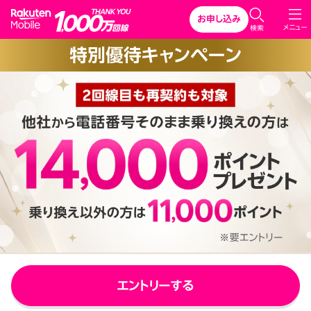
Rakuten Mobile
お申し込み
C
メニュー
検索
l
特別優待キャンペーン
o
s
e
エントリーする