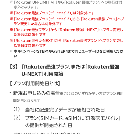
「Rakuten UN-LIMIT VII」から「Rakuten最強プラン」への移行は対
象外となります。
「Rakuten最強プラン（データタイプ）」は対象外です
「Rakuten最強プラン（データタイプ）」から 「Rakuten最強プラン」へプ
ラン変更した場合は対象外です
「Rakuten最強プラン」から 「Rakuten最強U-NEXT」へプラン変更し
た場合は対象外です
「Rakuten最強U-NEXT」から 「Rakuten最強プラン」へプラン変更し
た場合は対象外です
本キャンペーンSTEP1からSTEP4まで同じユーザーIDをご利用くださ
い
【3】
「Rakuten最強プラン」または「Rakuten最強
U-NEXT」利用開始
【プラン利用開始日とは】
新規お申し込みの場合
※（1）（2）のいずれか早い方がプラン利用
開始日となります
当社に配送完了データが通知された日
プラン（SIMカード、eSIM）にて「楽天モバイル」
の提供が開始された日