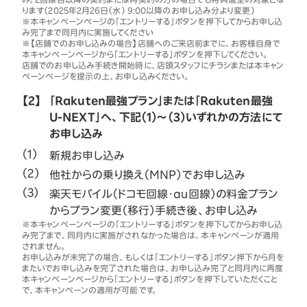
ります（2025年2月26日（水） 9:00以降のお申し込み分より変更）
※本キャンペーンページの「エントリーする」ボタンを押下してからお申し込
み完了まで同月内に実施してください
※【店舗でのお申し込みの場合】店舗へのご来店前までに、お客様自身で
本キャンペーンページから「エントリーする」ボタンを押下してください。
店舗でのお申し込み手続き開始時に、店頭スタッフにチラシまたは本キャン
ペーンページを提示の上、お申し込みください。
【2】
「Rakuten最強プラン」または「Rakuten最強
U-NEXT」へ、下記（1）～（3）いずれかの方法にて
お申し込み
新規お申し込み
他社からの乗り換え（MNP）でお申し込み
楽天モバイル（ドコモ回線・au回線）の料金プラン
からプラン変更（移行）手続き後、お申し込み
※本キャンペーンページの「エントリーする」ボタンを押下してからお申し込
み完了まで、同月内に実施がされなかった場合は、本キャンペーンが適用
されません。
お申し込みが未完了の場合、もしくは「エントリーする」ボタン押下から月を
またいでお申し込みを完了された場合は、お申し込み完了と同月内に再度
本キャンペーンページから「エントリーする」ボタンを押下していただくこと
で、本キャンペーンの適用が可能です。