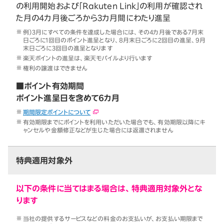
の利用開始および「Rakuten Link」の利用が確認され
た月の4カ月後ごろから3カ月間にわたり進呈
例）3月にすべての条件を達成した場合には、その4カ月後である7月末
日ごろに1回目のポイント進呈となり、8月末日ごろに2回目の進呈、9月
末日ごろに3回目の進呈となります
楽天ポイントの進呈は、楽天モバイルより行います
権利の譲渡はできません
■ポイント有効期間
ポイント進呈日を含めて6カ月
期間限定ポイントについて
有効期限までにポイントを利用いただいた場合でも、有効期限以降にキ
ャンセルや金額修正などが生じた場合には返還されません
特典適用対象外
以下の条件に当てはまる場合は、特典適用対象外とな
ります
当社の提供するサービスなどの料金のお支払いが、お支払い期限まで