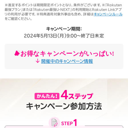
※1 同一名義で累計5回線以上ご契約の場合、2025年11月19日より1回
※進呈するポイントは期間限定ポイントとなり、条件がございます。※「Rakuten
線につき3,500円（税込3,850円、開通翌々月に確定）。「累計」とは、楽
最強プラン」または「Rakuten最強U-NEXT」の利用開始とRakuten Linkアプ
天モバイルがサービスを本格開始した2020年4月8日以降に契約され
リの利用が必要です。※特典適用対象外事由も含め、詳細は
キャンペーンルール
たすべての回線（解約済みの回線も含む）の合計数を指します。
をご確認ください。
契約事務手数料の詳細はこちら
※2025年9月時点。
キャンペーン期間：
2024年5月13日（月）9:00～終了日未定
お得なキャンペーンがいっぱい!
開催中のキャンペーン情報
キャンペーン参加方法
月