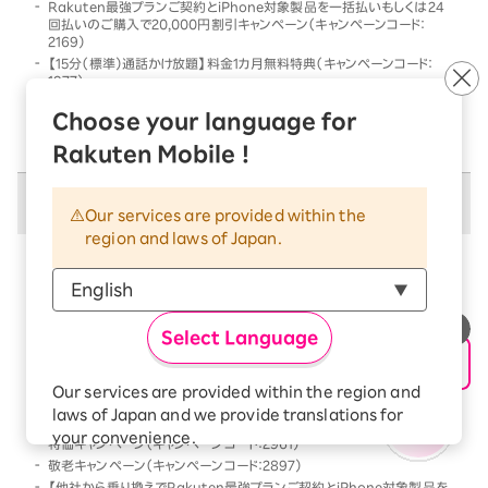
Rakuten最強プランご契約とiPhone対象製品を一括払いもしくは24
回払いのご購入で20,000円割引キャンペーン（キャンペーンコード：
2169）
【15分（標準）通話かけ放題】料金1カ月無料特典（キャンペーンコード：
1977）
他社から乗り換えでRakuten最強プランご契約とiPhone対象製品を一
Choose your language for
括払いもしくは24回払いのご購入で割引キャンペーン（キャンペーンコー
ド：2568）
Rakuten Mobile !
併用不可キャンペーン
Our services are provided within the
region and laws of Japan.
以下のキャンペーンは、
併用不可
となります
本キャンペーン条件を満たす前、または満たした後に、
以下のキャンペーンの条件を満たした場合には、以下の
Select Language
キャンペーンのみが優先的に適用となります
【Android対象製品限定】特価キャンペーン（キャンペーンコード：2178）
Our services are provided within the region and
Rakutenオリジナル製品 1円キャンペーン（キャンペーンコード：2808）
laws of Japan and we provide translations for
「Rakuten最強プラン契約＆Android買い替え超トクプログラム利用」
your convenience.
特価キャンペーン（キャンペーンコード：2961）
The Japanese version of our websites and
敬老キャンペーン（キャンペーンコード：2897）
applications, in which include Rakuten
【他社から乗り換えでRakuten最強プランご契約とiPhone対象製品を