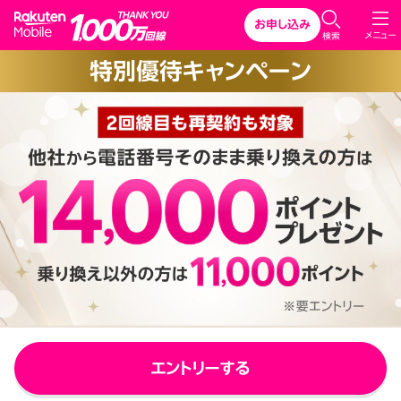
Rakuten Mobile
お申し込み
C
メニュー
検索
l
特別優待キャンペーン
o
s
e
エントリーする