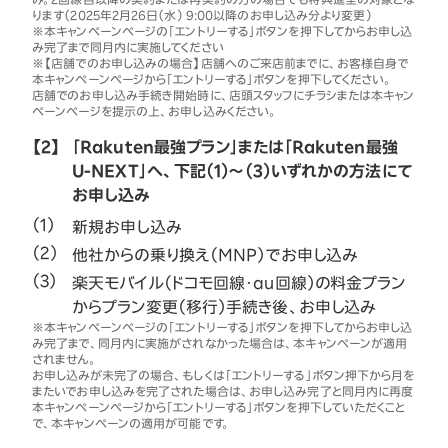
ります（2025年2月26日（水） 9:00以降のお申し込み分より変更）
※本キャンペーンページの「エントリーする」ボタンを押下してからお申し込
み完了まで同月内に実施してください
※【店舗でのお申し込みの場合】店舗へのご来店前までに、お客様自身で
本キャンペーンページから「エントリーする」ボタンを押下してください。
店舗でのお申し込み手続き開始時に、店頭スタッフにチラシまたは本キャン
ペーンページを提示の上、お申し込みください。
【2】
「Rakuten最強プラン」または「Rakuten最強
U-NEXT」へ、下記（1）～（3）いずれかの方法にて
お申し込み
新規お申し込み
他社からの乗り換え（MNP）でお申し込み
楽天モバイル（ドコモ回線・au回線）の料金プラン
からプラン変更（移行）手続き後、お申し込み
※本キャンペーンページの「エントリーする」ボタンを押下してからお申し込
み完了まで、同月内に実施がされなかった場合は、本キャンペーンが適用
されません。
お申し込みが未完了の場合、もしくは「エントリーする」ボタン押下から月を
またいでお申し込みを完了された場合は、お申し込み完了と同月内に再度
本キャンペーンページから「エントリーする」ボタンを押下していただくこと
で、本キャンペーンの適用が可能です。