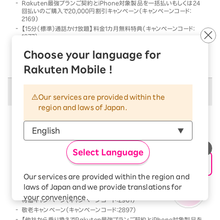
Rakuten最強プランご契約とiPhone対象製品を一括払いもしくは24
回払いのご購入で20,000円割引キャンペーン（キャンペーンコード：
2169）
【15分（標準）通話かけ放題】料金1カ月無料特典（キャンペーンコード：
1977）
他社から乗り換えでRakuten最強プランご契約とiPhone対象製品を一
Choose your language for
括払いもしくは24回払いのご購入で割引キャンペーン（キャンペーンコー
ド：2568）
Rakuten Mobile !
併用不可キャンペーン
Our services are provided within the
region and laws of Japan.
以下のキャンペーンは、
併用不可
となります
本キャンペーン条件を満たす前、または満たした後に、
以下のキャンペーンの条件を満たした場合には、以下の
Select Language
キャンペーンのみが優先的に適用となります
【Android対象製品限定】特価キャンペーン（キャンペーンコード：2178）
Our services are provided within the region and
Rakutenオリジナル製品 1円キャンペーン（キャンペーンコード：2808）
laws of Japan and we provide translations for
「Rakuten最強プラン契約＆Android買い替え超トクプログラム利用」
your convenience.
特価キャンペーン（キャンペーンコード：2961）
The Japanese version of our websites and
敬老キャンペーン（キャンペーンコード：2897）
applications, in which include Rakuten
【他社から乗り換えでRakuten最強プランご契約とiPhone対象製品を