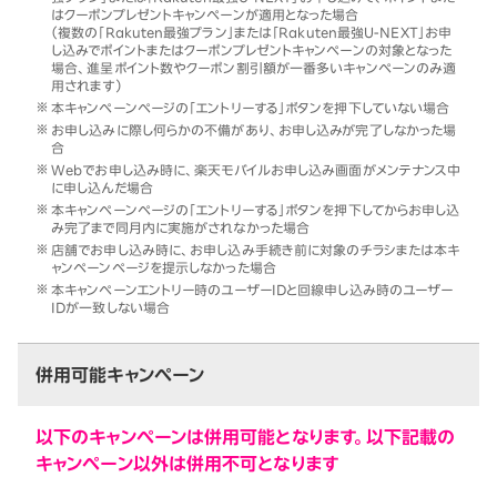
はクーポンプレゼントキャンペーンが適用となった場合
（複数の「Rakuten最強プラン」または「Rakuten最強U-NEXT」お申
し込みでポイントまたはクーポンプレゼントキャンペーンの対象となった
場合、進呈ポイント数やクーポン割引額が一番多いキャンペーンのみ適
用されます）
本キャンペーンページの「エントリーする」ボタンを押下していない場合
お申し込みに際し何らかの不備があり、お申し込みが完了しなかった場
合
Webでお申し込み時に、楽天モバイルお申し込み画面がメンテナンス中
に申し込んだ場合
本キャンペーンページの「エントリーする」ボタンを押下してからお申し込
み完了まで同月内に実施がされなかった場合
店舗でお申し込み時に、お申し込み手続き前に対象のチラシまたは本キ
ャンペーンページを提示しなかった場合
本キャンペーンエントリー時のユーザーIDと回線申し込み時のユーザー
IDが一致しない場合
併用可能キャンペーン
以下のキャンペーンは併用可能となります。以下記載の
キャンペーン以外は併用不可となります