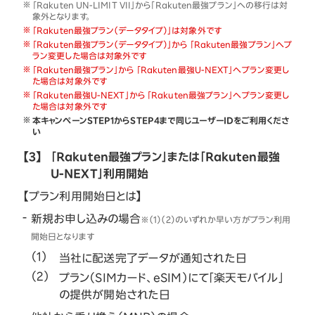
「Rakuten UN-LIMIT VII」から「Rakuten最強プラン」への移行は対
象外となります。
「Rakuten最強プラン（データタイプ）」は対象外です
「Rakuten最強プラン（データタイプ）」から 「Rakuten最強プラン」へプ
ラン変更した場合は対象外です
「Rakuten最強プラン」から 「Rakuten最強U-NEXT」へプラン変更し
た場合は対象外です
「Rakuten最強U-NEXT」から 「Rakuten最強プラン」へプラン変更し
た場合は対象外です
本キャンペーンSTEP1からSTEP4まで同じユーザーIDをご利用くださ
い
【3】
「Rakuten最強プラン」または「Rakuten最強
U-NEXT」利用開始
【プラン利用開始日とは】
新規お申し込みの場合
※（1）（2）のいずれか早い方がプラン利用
開始日となります
当社に配送完了データが通知された日
プラン（SIMカード、eSIM）にて「楽天モバイル」
の提供が開始された日