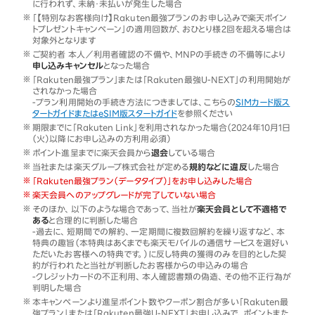
に行われず、未納・未払いが発生した場合
「【特別なお客様向け】Rakuten最強プランのお申し込みで楽天ポイン
トプレゼントキャンペーン」の適用回数が、おひとり様2回を超える場合は
対象外となります
ご契約者 本人／利用者確認の不備や、MNPの手続きの不備等により
申し込みキャンセル
となった場合
「Rakuten最強プラン」または「Rakuten最強U-NEXT」の利用開始が
されなかった場合
-プラン利用開始の手続き方法につきましては、こちらの
SIMカード版ス
タートガイドまたはeSIM版スタートガイド
を参照ください
期限までに「Rakuten Link」を利用されなかった場合（2024年10月1日
（火）以降にお申し込みの方利用必須）
ポイント進呈までに楽天会員から
退会
している場合
当社または楽天グループ株式会社が定める
規約などに違反
した場合
「Rakuten最強プラン（データタイプ）」をお申し込みした場合
楽天会員へのアップグレードが完了していない場合
そのほか、以下のような場合であって、当社が
楽天会員として不適格で
ある
と合理的に判断した場合
-過去に、短期間での解約、一定期間に複数回解約を繰り返すなど、本
特典の趣旨（本特典はあくまでも楽天モバイルの通信サービスを選好い
ただいたお客様への特典です。）に反し特典の獲得のみを目的とした契
約が行われたと当社が判断したお客様からの申込みの場合
-クレジットカードの不正利用、本人確認書類の偽造、その他不正行為が
判明した場合
本キャンペーンより進呈ポイント数やクーポン割合が多い「Rakuten最
強プラン」または「Rakuten最強U-NEXT」お申し込みで、ポイントまた