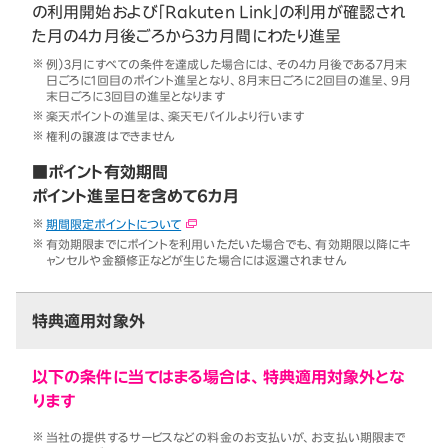
の利用開始および「Rakuten Link」の利用が確認され
た月の4カ月後ごろから3カ月間にわたり進呈
例）3月にすべての条件を達成した場合には、その4カ月後である7月末
日ごろに1回目のポイント進呈となり、8月末日ごろに2回目の進呈、9月
末日ごろに3回目の進呈となります
楽天ポイントの進呈は、楽天モバイルより行います
権利の譲渡はできません
■ポイント有効期間
ポイント進呈日を含めて6カ月
期間限定ポイントについて
有効期限までにポイントを利用いただいた場合でも、有効期限以降にキ
ャンセルや金額修正などが生じた場合には返還されません
特典適用対象外
以下の条件に当てはまる場合は、特典適用対象外とな
ります
当社の提供するサービスなどの料金のお支払いが、お支払い期限まで