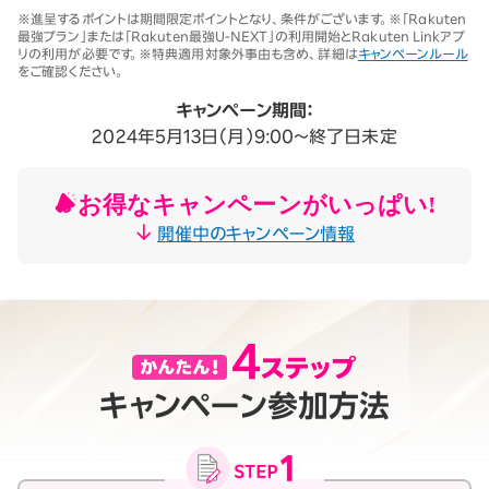
※1 同一名義で累計5回線以上ご契約の場合、2025年11月19日より1回
※進呈するポイントは期間限定ポイントとなり、条件がございます。※「Rakuten
線につき3,500円（税込3,850円、開通翌々月に確定）。「累計」とは、楽
最強プラン」または「Rakuten最強U-NEXT」の利用開始とRakuten Linkアプ
天モバイルがサービスを本格開始した2020年4月8日以降に契約され
リの利用が必要です。※特典適用対象外事由も含め、詳細は
キャンペーンルール
たすべての回線（解約済みの回線も含む）の合計数を指します。
をご確認ください。
契約事務手数料の詳細はこちら
※2025年9月時点。
キャンペーン期間：
2024年5月13日（月）9:00～終了日未定
お得なキャンペーンがいっぱい!
開催中のキャンペーン情報
キャンペーン参加方法
月