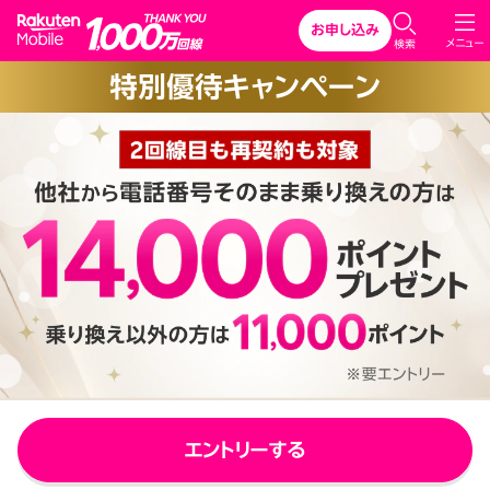
Rakuten Mobile
お申し込み
C
メニュー
検索
l
特別優待キャンペーン
o
s
e
エントリーする