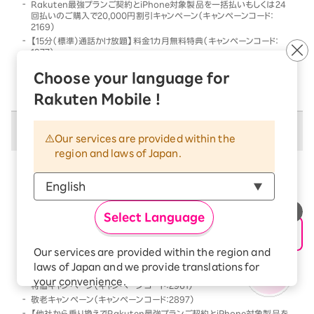
Rakuten最強プランご契約とiPhone対象製品を一括払いもしくは24
回払いのご購入で20,000円割引キャンペーン（キャンペーンコード：
2169）
【15分（標準）通話かけ放題】料金1カ月無料特典（キャンペーンコード：
1977）
他社から乗り換えでRakuten最強プランご契約とiPhone対象製品を一
Choose your language for
括払いもしくは24回払いのご購入で割引キャンペーン（キャンペーンコー
ド：2568）
Rakuten Mobile !
併用不可キャンペーン
Our services are provided within the
region and laws of Japan.
以下のキャンペーンは、
併用不可
となります
本キャンペーン条件を満たす前、または満たした後に、
以下のキャンペーンの条件を満たした場合には、以下の
Select Language
キャンペーンのみが優先的に適用となります
【Android対象製品限定】特価キャンペーン（キャンペーンコード：2178）
Our services are provided within the region and
Rakutenオリジナル製品 1円キャンペーン（キャンペーンコード：2808）
laws of Japan and we provide translations for
「Rakuten最強プラン契約＆Android買い替え超トクプログラム利用」
your convenience.
特価キャンペーン（キャンペーンコード：2961）
The Japanese version of our websites and
敬老キャンペーン（キャンペーンコード：2897）
applications, in which include Rakuten
【他社から乗り換えでRakuten最強プランご契約とiPhone対象製品を