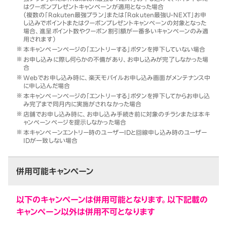
はクーポンプレゼントキャンペーンが適用となった場合
（複数の「Rakuten最強プラン」または「Rakuten最強U-NEXT」お申
し込みでポイントまたはクーポンプレゼントキャンペーンの対象となった
場合、進呈ポイント数やクーポン割引額が一番多いキャンペーンのみ適
用されます）
本キャンペーンページの「エントリーする」ボタンを押下していない場合
お申し込みに際し何らかの不備があり、お申し込みが完了しなかった場
合
Webでお申し込み時に、楽天モバイルお申し込み画面がメンテナンス中
に申し込んだ場合
本キャンペーンページの「エントリーする」ボタンを押下してからお申し込
み完了まで同月内に実施がされなかった場合
店舗でお申し込み時に、お申し込み手続き前に対象のチラシまたは本キ
ャンペーンページを提示しなかった場合
本キャンペーンエントリー時のユーザーIDと回線申し込み時のユーザー
IDが一致しない場合
併用可能キャンペーン
以下のキャンペーンは併用可能となります。以下記載の
キャンペーン以外は併用不可となります