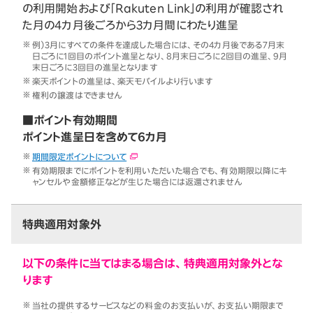
の利用開始および「Rakuten Link」の利用が確認され
た月の4カ月後ごろから3カ月間にわたり進呈
例）3月にすべての条件を達成した場合には、その4カ月後である7月末
日ごろに1回目のポイント進呈となり、8月末日ごろに2回目の進呈、9月
末日ごろに3回目の進呈となります
楽天ポイントの進呈は、楽天モバイルより行います
権利の譲渡はできません
■ポイント有効期間
ポイント進呈日を含めて6カ月
期間限定ポイントについて
有効期限までにポイントを利用いただいた場合でも、有効期限以降にキ
ャンセルや金額修正などが生じた場合には返還されません
特典適用対象外
以下の条件に当てはまる場合は、特典適用対象外とな
ります
当社の提供するサービスなどの料金のお支払いが、お支払い期限まで