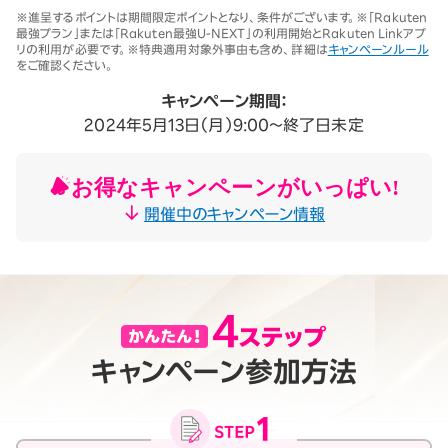
※1 同一名義で累計5回線以上ご契約の場合、2025年11月19日より1回
※進呈するポイントは期間限定ポイントとなり、条件がございます。※「Rakuten
線につき3,500円（税込3,850円、開通翌々月に確定）。「累計」とは、楽
最強プラン」または「Rakuten最強U-NEXT」の利用開始とRakuten Linkアプ
天モバイルがサービスを本格開始した2020年4月8日以降に契約され
リの利用が必要です。※特典適用対象外事由も含め、詳細は
キャンペーンルール
たすべての回線（解約済みの回線も含む）の合計数を指します。
をご確認ください。
契約事務手数料の詳細はこちら
※2025年9月時点。
キャンペーン期間：
2024年5月13日（月）9:00～終了日未定
お得なキャンペーンがいっぱい!
開催中のキャンペーン情報
キャンペーン参加方法
月