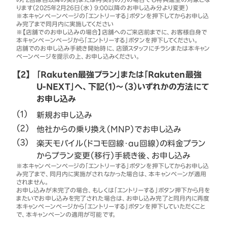
ります（2025年2月26日（水） 9:00以降のお申し込み分より変更）
※本キャンペーンページの「エントリーする」ボタンを押下してからお申し込
み完了まで同月内に実施してください
※【店舗でのお申し込みの場合】店舗へのご来店前までに、お客様自身で
本キャンペーンページから「エントリーする」ボタンを押下してください。
店舗でのお申し込み手続き開始時に、店頭スタッフにチラシまたは本キャン
ペーンページを提示の上、お申し込みください。
【2】
「Rakuten最強プラン」または「Rakuten最強
U-NEXT」へ、下記（1）～（3）いずれかの方法にて
お申し込み
新規お申し込み
他社からの乗り換え（MNP）でお申し込み
楽天モバイル（ドコモ回線・au回線）の料金プラン
からプラン変更（移行）手続き後、お申し込み
※本キャンペーンページの「エントリーする」ボタンを押下してからお申し込
み完了まで、同月内に実施がされなかった場合は、本キャンペーンが適用
されません。
お申し込みが未完了の場合、もしくは「エントリーする」ボタン押下から月を
またいでお申し込みを完了された場合は、お申し込み完了と同月内に再度
本キャンペーンページから「エントリーする」ボタンを押下していただくこと
で、本キャンペーンの適用が可能です。