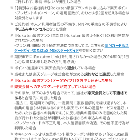
に行われず、未納・未払いが発生した場合
「【特別なお客様向け】Rakuten最強プランのお申し込みで楽天ポイン
トプレゼントキャンペーン」の適用回数が、おひとり様2回を超える場合は
対象外となります
ご契約者 本人／利用者確認の不備や、MNPの手続きの不備等により
申し込みキャンセル
となった場合
「Rakuten最強プラン」または「Rakuten最強U-NEXT」の利用開始が
されなかった場合
-プラン利用開始の手続き方法につきましては、こちらの
SIMカード版ス
タートガイドまたはeSIM版スタートガイド
を参照ください
期限までに「Rakuten Link」を利用されなかった場合（2024年10月1日
（火）以降にお申し込みの方利用必須）
ポイント進呈までに楽天会員から
退会
している場合
当社または楽天グループ株式会社が定める
規約などに違反
した場合
「Rakuten最強プラン（データタイプ）」をお申し込みした場合
楽天会員へのアップグレードが完了していない場合
そのほか、以下のような場合であって、当社が
楽天会員として不適格で
ある
と合理的に判断した場合
-過去に、短期間での解約、一定期間に複数回解約を繰り返すなど、本
特典の趣旨（本特典はあくまでも楽天モバイルの通信サービスを選好い
ただいたお客様への特典です。）に反し特典の獲得のみを目的とした契
約が行われたと当社が判断したお客様からの申込みの場合
-クレジットカードの不正利用、本人確認書類の偽造、その他不正行為が
判明した場合
本キャンペーンより進呈ポイント数やクーポン割合が多い「Rakuten最
強プラン」または「Rakuten最強U-NEXT」お申し込みで、ポイントまた