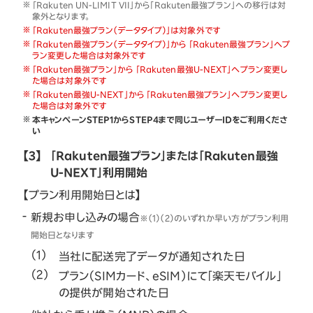
「Rakuten UN-LIMIT VII」から「Rakuten最強プラン」への移行は対
象外となります。
「Rakuten最強プラン（データタイプ）」は対象外です
「Rakuten最強プラン（データタイプ）」から 「Rakuten最強プラン」へプ
ラン変更した場合は対象外です
「Rakuten最強プラン」から 「Rakuten最強U-NEXT」へプラン変更し
た場合は対象外です
「Rakuten最強U-NEXT」から 「Rakuten最強プラン」へプラン変更し
た場合は対象外です
本キャンペーンSTEP1からSTEP4まで同じユーザーIDをご利用くださ
い
【3】
「Rakuten最強プラン」または「Rakuten最強
U-NEXT」利用開始
【プラン利用開始日とは】
新規お申し込みの場合
※（1）（2）のいずれか早い方がプラン利用
開始日となります
当社に配送完了データが通知された日
プラン（SIMカード、eSIM）にて「楽天モバイル」
の提供が開始された日