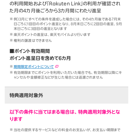
の利用開始および「Rakuten Link」の利用が確認され
た月の4カ月後ごろから3カ月間にわたり進呈
例）3月にすべての条件を達成した場合には、その4カ月後である7月末
日ごろに1回目のポイント進呈となり、8月末日ごろに2回目の進呈、9月
末日ごろに3回目の進呈となります
楽天ポイントの進呈は、楽天モバイルより行います
権利の譲渡はできません
■ポイント有効期間
ポイント進呈日を含めて6カ月
期間限定ポイントについて
有効期限までにポイントを利用いただいた場合でも、有効期限以降にキ
ャンセルや金額修正などが生じた場合には返還されません
特典適用対象外
以下の条件に当てはまる場合は、特典適用対象外とな
ります
当社の提供するサービスなどの料金のお支払いが、お支払い期限まで