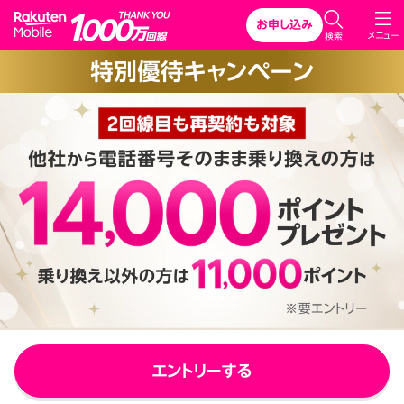
Rakuten Mobile
お申し込み
C
メニュー
検索
l
特別優待キャンペーン
o
s
e
エントリーする