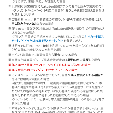
に行われず、未納・未払いが発生した場合
「【特別なお客様向け】Rakuten最強プランのお申し込みで楽天ポイン
トプレゼントキャンペーン」の適用回数が、おひとり様2回を超える場合は
対象外となります
ご契約者 本人／利用者確認の不備や、MNPの手続きの不備等により
申し込みキャンセル
となった場合
「Rakuten最強プラン」または「Rakuten最強U-NEXT」の利用開始が
されなかった場合
-プラン利用開始の手続き方法につきましては、こちらの
SIMカード版ス
タートガイドまたはeSIM版スタートガイド
を参照ください
期限までに「Rakuten Link」を利用されなかった場合（2024年10月1日
（火）以降にお申し込みの方利用必須）
ポイント進呈までに楽天会員から
退会
している場合
当社または楽天グループ株式会社が定める
規約などに違反
した場合
「Rakuten最強プラン（データタイプ）」をお申し込みした場合
楽天会員へのアップグレードが完了していない場合
そのほか、以下のような場合であって、当社が
楽天会員として不適格で
ある
と合理的に判断した場合
-過去に、短期間での解約、一定期間に複数回解約を繰り返すなど、本
特典の趣旨（本特典はあくまでも楽天モバイルの通信サービスを選好い
ただいたお客様への特典です。）に反し特典の獲得のみを目的とした契
約が行われたと当社が判断したお客様からの申込みの場合
-クレジットカードの不正利用、本人確認書類の偽造、その他不正行為が
判明した場合
本キャンペーンより進呈ポイント数やクーポン割合が多い「Rakuten最
強プラン」または「Rakuten最強U-NEXT」お申し込みで、ポイントまた