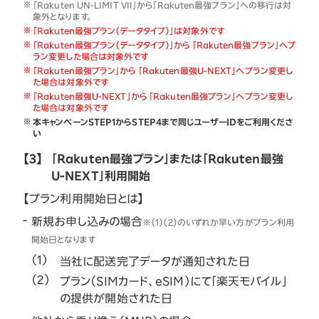
「Rakuten UN-LIMIT VII」から「Rakuten最強プラン」への移行は対
象外となります。
「Rakuten最強プラン（データタイプ）」は対象外です
「Rakuten最強プラン（データタイプ）」から 「Rakuten最強プラン」へプ
ラン変更した場合は対象外です
「Rakuten最強プラン」から 「Rakuten最強U-NEXT」へプラン変更し
た場合は対象外です
「Rakuten最強U-NEXT」から 「Rakuten最強プラン」へプラン変更し
た場合は対象外です
本キャンペーンSTEP1からSTEP4まで同じユーザーIDをご利用くださ
い
【3】
「Rakuten最強プラン」または「Rakuten最強
U-NEXT」利用開始
【プラン利用開始日とは】
新規お申し込みの場合
※（1）（2）のいずれか早い方がプラン利用
開始日となります
当社に配送完了データが通知された日
プラン（SIMカード、eSIM）にて「楽天モバイル」
の提供が開始された日