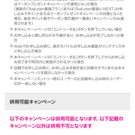
はクーポンプレゼントキャンペーンが適用となった場合
（複数の「Rakuten最強プラン」または「Rakuten最強U-NEXT」お申
し込みでポイントまたはクーポンプレゼントキャンペーンの対象となった
場合、進呈ポイント数やクーポン割引額が一番多いキャンペーンのみ適
用されます）
本キャンペーンページの「エントリーする」ボタンを押下していない場合
お申し込みに際し何らかの不備があり、お申し込みが完了しなかった場
合
Webでお申し込み時に、楽天モバイルお申し込み画面がメンテナンス中
に申し込んだ場合
本キャンペーンページの「エントリーする」ボタンを押下してからお申し込
み完了まで同月内に実施がされなかった場合
店舗でお申し込み時に、お申し込み手続き前に対象のチラシまたは本キ
ャンペーンページを提示しなかった場合
本キャンペーンエントリー時のユーザーIDと回線申し込み時のユーザー
IDが一致しない場合
併用可能キャンペーン
以下のキャンペーンは併用可能となります。以下記載の
キャンペーン以外は併用不可となります