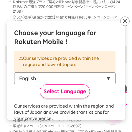
Rakuten最強プランご契約とiPhone対象製品を一括払いもしくは24
回払いのご購入で20,000円割引キャンペーン（キャンペーンコード：
2169）
【15分（標準）通話かけ放題】料金1カ月無料特典（キャンペーンコード：
1977）
他社から乗り換えでRakuten最強プランご契約とiPhone対象製品を一
Choose your language for
括払いもしくは24回払いのご購入で割引キャンペーン（キャンペーンコー
ド：2568）
Rakuten Mobile !
併用不可キャンペーン
Our services are provided within the
region and laws of Japan.
以下のキャンペーンは、
併用不可
となります
本キャンペーン条件を満たす前、または満たした後に、
以下のキャンペーンの条件を満たした場合には、以下の
Select Language
キャンペーンのみが優先的に適用となります
【Android対象製品限定】特価キャンペーン（キャンペーンコード：2178）
Our services are provided within the region and
Rakutenオリジナル製品 1円キャンペーン（キャンペーンコード：2808）
laws of Japan and we provide translations for
「Rakuten最強プラン契約＆Android買い替え超トクプログラム利用」
your convenience.
特価キャンペーン（キャンペーンコード：2961）
The Japanese version of our websites and
敬老キャンペーン（キャンペーンコード：2897）
applications, in which include Rakuten
【他社から乗り換えでRakuten最強プランご契約とiPhone対象製品を