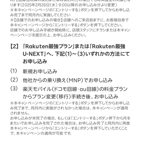
ります（2025年2月26日（水） 9:00以降のお申し込み分より変更）
※本キャンペーンページの「エントリーする」ボタンを押下してからお申し込
み完了まで同月内に実施してください
※【店舗でのお申し込みの場合】店舗へのご来店前までに、お客様自身で
本キャンペーンページから「エントリーする」ボタンを押下してください。
店舗でのお申し込み手続き開始時に、店頭スタッフにチラシまたは本キャン
ペーンページを提示の上、お申し込みください。
【2】
「Rakuten最強プラン」または「Rakuten最強
U-NEXT」へ、下記（1）～（3）いずれかの方法にて
お申し込み
新規お申し込み
他社からの乗り換え（MNP）でお申し込み
楽天モバイル（ドコモ回線・au回線）の料金プラン
からプラン変更（移行）手続き後、お申し込み
※本キャンペーンページの「エントリーする」ボタンを押下してからお申し込
み完了まで、同月内に実施がされなかった場合は、本キャンペーンが適用
されません。
お申し込みが未完了の場合、もしくは「エントリーする」ボタン押下から月を
またいでお申し込みを完了された場合は、お申し込み完了と同月内に再度
本キャンペーンページから「エントリーする」ボタンを押下していただくこと
で、本キャンペーンの適用が可能です。