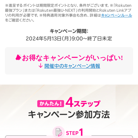
※1 同一名義で累計5回線以上ご契約の場合、2025年11月19日より1回
※進呈するポイントは期間限定ポイントとなり、条件がございます。※「Rakuten
線につき3,500円（税込3,850円、開通翌々月に確定）。「累計」とは、楽
最強プラン」または「Rakuten最強U-NEXT」の利用開始とRakuten Linkアプ
天モバイルがサービスを本格開始した2020年4月8日以降に契約され
リの利用が必要です。※特典適用対象外事由も含め、詳細は
キャンペーンルール
たすべての回線（解約済みの回線も含む）の合計数を指します。
をご確認ください。
契約事務手数料の詳細はこちら
※2025年9月時点。
キャンペーン期間：
2024年5月13日（月）9:00～終了日未定
お得なキャンペーンがいっぱい!
開催中のキャンペーン情報
キャンペーン参加方法
月