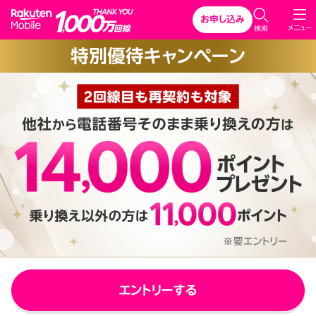
Rakuten Mobile
お申し込み
C
メニュー
検索
l
特別優待キャンペーン
o
s
e
エントリーする