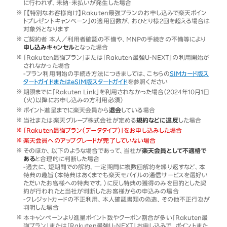
に行われず、未納・未払いが発生した場合
「【特別なお客様向け】Rakuten最強プランのお申し込みで楽天ポイン
トプレゼントキャンペーン」の適用回数が、おひとり様2回を超える場合は
対象外となります
ご契約者 本人／利用者確認の不備や、MNPの手続きの不備等により
申し込みキャンセル
となった場合
「Rakuten最強プラン」または「Rakuten最強U-NEXT」の利用開始が
されなかった場合
-プラン利用開始の手続き方法につきましては、こちらの
SIMカード版ス
タートガイドまたはeSIM版スタートガイド
を参照ください
期限までに「Rakuten Link」を利用されなかった場合（2024年10月1日
（火）以降にお申し込みの方利用必須）
ポイント進呈までに楽天会員から
退会
している場合
当社または楽天グループ株式会社が定める
規約などに違反
した場合
「Rakuten最強プラン（データタイプ）」をお申し込みした場合
楽天会員へのアップグレードが完了していない場合
そのほか、以下のような場合であって、当社が
楽天会員として不適格で
ある
と合理的に判断した場合
-過去に、短期間での解約、一定期間に複数回解約を繰り返すなど、本
特典の趣旨（本特典はあくまでも楽天モバイルの通信サービスを選好い
ただいたお客様への特典です。）に反し特典の獲得のみを目的とした契
約が行われたと当社が判断したお客様からの申込みの場合
-クレジットカードの不正利用、本人確認書類の偽造、その他不正行為が
判明した場合
本キャンペーンより進呈ポイント数やクーポン割合が多い「Rakuten最
強プラン」または「Rakuten最強U-NEXT」お申し込みで、ポイントまた