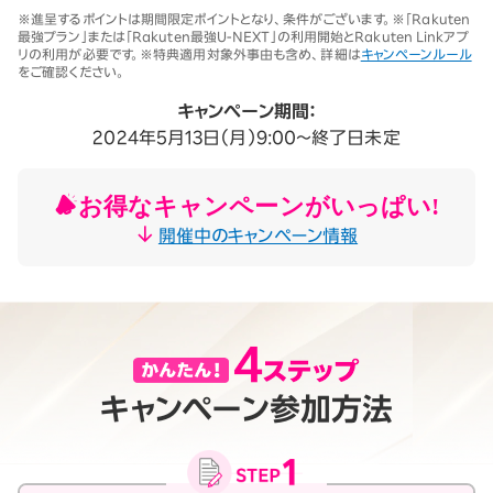
※1 同一名義で累計5回線以上ご契約の場合、2025年11月19日より1回
※進呈するポイントは期間限定ポイントとなり、条件がございます。※「Rakuten
線につき3,500円（税込3,850円、開通翌々月に確定）。「累計」とは、楽
最強プラン」または「Rakuten最強U-NEXT」の利用開始とRakuten Linkアプ
天モバイルがサービスを本格開始した2020年4月8日以降に契約され
リの利用が必要です。※特典適用対象外事由も含め、詳細は
キャンペーンルール
たすべての回線（解約済みの回線も含む）の合計数を指します。
をご確認ください。
契約事務手数料の詳細はこちら
※2025年9月時点。
キャンペーン期間：
2024年5月13日（月）9:00～終了日未定
お得なキャンペーンがいっぱい!
開催中のキャンペーン情報
キャンペーン参加方法
月