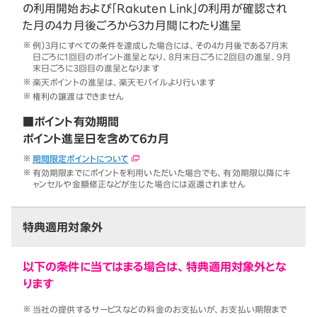
の利用開始および「Rakuten Link」の利用が確認され
た月の4カ月後ごろから3カ月間にわたり進呈
例）3月にすべての条件を達成した場合には、その4カ月後である7月末
日ごろに1回目のポイント進呈となり、8月末日ごろに2回目の進呈、9月
末日ごろに3回目の進呈となります
楽天ポイントの進呈は、楽天モバイルより行います
権利の譲渡はできません
■ポイント有効期間
ポイント進呈日を含めて6カ月
期間限定ポイントについて
有効期限までにポイントを利用いただいた場合でも、有効期限以降にキ
ャンセルや金額修正などが生じた場合には返還されません
特典適用対象外
以下の条件に当てはまる場合は、特典適用対象外とな
ります
当社の提供するサービスなどの料金のお支払いが、お支払い期限まで