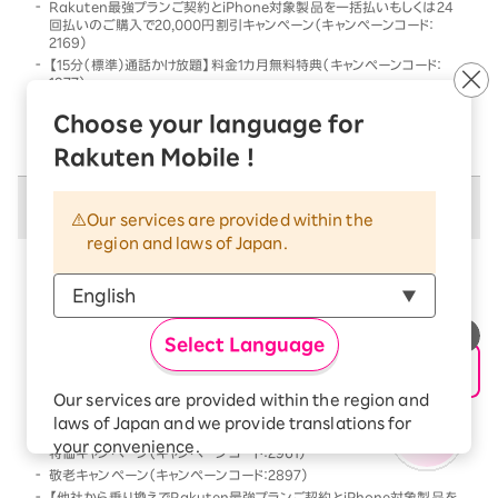
Rakuten最強プランご契約とiPhone対象製品を一括払いもしくは24
回払いのご購入で20,000円割引キャンペーン（キャンペーンコード：
2169）
【15分（標準）通話かけ放題】料金1カ月無料特典（キャンペーンコード：
1977）
他社から乗り換えでRakuten最強プランご契約とiPhone対象製品を一
Choose your language for
括払いもしくは24回払いのご購入で割引キャンペーン（キャンペーンコー
ド：2568）
Rakuten Mobile !
併用不可キャンペーン
Our services are provided within the
region and laws of Japan.
以下のキャンペーンは、
併用不可
となります
本キャンペーン条件を満たす前、または満たした後に、
以下のキャンペーンの条件を満たした場合には、以下の
Select Language
キャンペーンのみが優先的に適用となります
【Android対象製品限定】特価キャンペーン（キャンペーンコード：2178）
Our services are provided within the region and
Rakutenオリジナル製品 1円キャンペーン（キャンペーンコード：2808）
laws of Japan and we provide translations for
「Rakuten最強プラン契約＆Android買い替え超トクプログラム利用」
your convenience.
特価キャンペーン（キャンペーンコード：2961）
The Japanese version of our websites and
敬老キャンペーン（キャンペーンコード：2897）
applications, in which include Rakuten
【他社から乗り換えでRakuten最強プランご契約とiPhone対象製品を