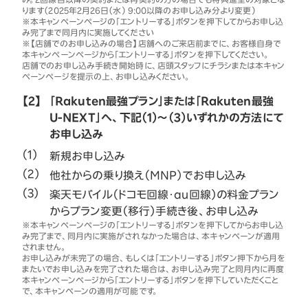
ります（2025年2月26日（水） 9:00以降のお申し込み分より変更）
※本キャンペーンページの「エントリーする」ボタンを押下してからお申し込
み完了まで同月内に実施してください
※【店舗でのお申し込みの場合】店舗へのご来店前までに、お客様自身で
本キャンペーンページから「エントリーする」ボタンを押下してください。
店舗でのお申し込み手続き開始時に、店頭スタッフにチラシまたは本キャン
ペーンページを提示の上、お申し込みください。
【2】
「Rakuten最強プラン」または「Rakuten最強
U-NEXT」へ、下記（1）～（3）いずれかの方法にて
お申し込み
新規お申し込み
他社からの乗り換え（MNP）でお申し込み
楽天モバイル（ドコモ回線・au回線）の料金プラン
からプラン変更（移行）手続き後、お申し込み
※本キャンペーンページの「エントリーする」ボタンを押下してからお申し込
み完了まで、同月内に実施がされなかった場合は、本キャンペーンが適用
されません。
お申し込みが未完了の場合、もしくは「エントリーする」ボタン押下から月を
またいでお申し込みを完了された場合は、お申し込み完了と同月内に再度
本キャンペーンページから「エントリーする」ボタンを押下していただくこと
で、本キャンペーンの適用が可能です。