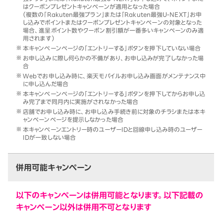
はクーポンプレゼントキャンペーンが適用となった場合
（複数の「Rakuten最強プラン」または「Rakuten最強U-NEXT」お申
し込みでポイントまたはクーポンプレゼントキャンペーンの対象となった
場合、進呈ポイント数やクーポン割引額が一番多いキャンペーンのみ適
用されます）
本キャンペーンページの「エントリーする」ボタンを押下していない場合
お申し込みに際し何らかの不備があり、お申し込みが完了しなかった場
合
Webでお申し込み時に、楽天モバイルお申し込み画面がメンテナンス中
に申し込んだ場合
本キャンペーンページの「エントリーする」ボタンを押下してからお申し込
み完了まで同月内に実施がされなかった場合
店舗でお申し込み時に、お申し込み手続き前に対象のチラシまたは本キ
ャンペーンページを提示しなかった場合
本キャンペーンエントリー時のユーザーIDと回線申し込み時のユーザー
IDが一致しない場合
併用可能キャンペーン
以下のキャンペーンは併用可能となります。以下記載の
キャンペーン以外は併用不可となります