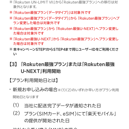
「Rakuten UN-LIMIT VII」から「Rakuten最強プラン」への移行は対
象外となります。
「Rakuten最強プラン（データタイプ）」は対象外です
「Rakuten最強プラン（データタイプ）」から 「Rakuten最強プラン」へプ
ラン変更した場合は対象外です
「Rakuten最強プラン」から 「Rakuten最強U-NEXT」へプラン変更し
た場合は対象外です
「Rakuten最強U-NEXT」から 「Rakuten最強プラン」へプラン変更し
た場合は対象外です
本キャンペーンSTEP1からSTEP4まで同じユーザーIDをご利用くださ
い
【3】
「Rakuten最強プラン」または「Rakuten最強
U-NEXT」利用開始
【プラン利用開始日とは】
新規お申し込みの場合
※（1）（2）のいずれか早い方がプラン利用
開始日となります
当社に配送完了データが通知された日
プラン（SIMカード、eSIM）にて「楽天モバイル」
の提供が開始された日