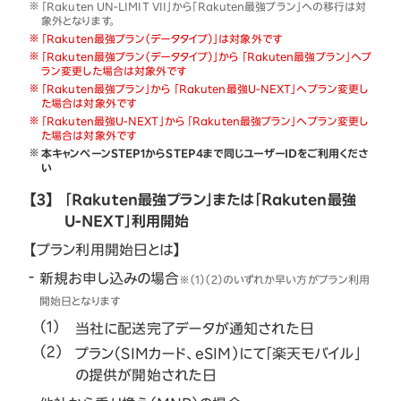
「Rakuten UN-LIMIT VII」から「Rakuten最強プラン」への移行は対
象外となります。
「Rakuten最強プラン（データタイプ）」は対象外です
「Rakuten最強プラン（データタイプ）」から 「Rakuten最強プラン」へプ
ラン変更した場合は対象外です
「Rakuten最強プラン」から 「Rakuten最強U-NEXT」へプラン変更し
た場合は対象外です
「Rakuten最強U-NEXT」から 「Rakuten最強プラン」へプラン変更し
た場合は対象外です
本キャンペーンSTEP1からSTEP4まで同じユーザーIDをご利用くださ
い
【3】
「Rakuten最強プラン」または「Rakuten最強
U-NEXT」利用開始
【プラン利用開始日とは】
新規お申し込みの場合
※（1）（2）のいずれか早い方がプラン利用
開始日となります
当社に配送完了データが通知された日
プラン（SIMカード、eSIM）にて「楽天モバイル」
の提供が開始された日