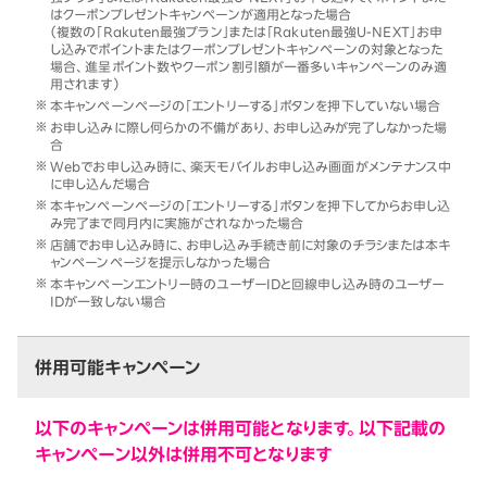
はクーポンプレゼントキャンペーンが適用となった場合
（複数の「Rakuten最強プラン」または「Rakuten最強U-NEXT」お申
し込みでポイントまたはクーポンプレゼントキャンペーンの対象となった
場合、進呈ポイント数やクーポン割引額が一番多いキャンペーンのみ適
用されます）
本キャンペーンページの「エントリーする」ボタンを押下していない場合
お申し込みに際し何らかの不備があり、お申し込みが完了しなかった場
合
Webでお申し込み時に、楽天モバイルお申し込み画面がメンテナンス中
に申し込んだ場合
本キャンペーンページの「エントリーする」ボタンを押下してからお申し込
み完了まで同月内に実施がされなかった場合
店舗でお申し込み時に、お申し込み手続き前に対象のチラシまたは本キ
ャンペーンページを提示しなかった場合
本キャンペーンエントリー時のユーザーIDと回線申し込み時のユーザー
IDが一致しない場合
併用可能キャンペーン
以下のキャンペーンは併用可能となります。以下記載の
キャンペーン以外は併用不可となります