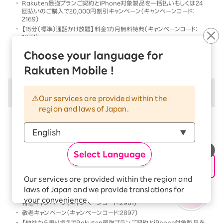
Rakuten最強プランご契約とiPhone対象製品を一括払いもしくは24
回払いのご購入で20,000円割引キャンペーン（キャンペーンコード：
2169）
【15分（標準）通話かけ放題】料金1カ月無料特典（キャンペーンコード：
1977）
他社から乗り換えでRakuten最強プランご契約とiPhone対象製品を一
Choose your language for
括払いもしくは24回払いのご購入で割引キャンペーン（キャンペーンコー
ド：2568）
Rakuten Mobile !
併用不可キャンペーン
Our services are provided within the
region and laws of Japan.
以下のキャンペーンは、
併用不可
となります
本キャンペーン条件を満たす前、または満たした後に、
以下のキャンペーンの条件を満たした場合には、以下の
Select Language
キャンペーンのみが優先的に適用となります
【Android対象製品限定】特価キャンペーン（キャンペーンコード：2178）
Our services are provided within the region and
Rakutenオリジナル製品 1円キャンペーン（キャンペーンコード：2808）
laws of Japan and we provide translations for
「Rakuten最強プラン契約＆Android買い替え超トクプログラム利用」
your convenience.
特価キャンペーン（キャンペーンコード：2961）
The Japanese version of our websites and
敬老キャンペーン（キャンペーンコード：2897）
applications, in which include Rakuten
【他社から乗り換えでRakuten最強プランご契約とiPhone対象製品を