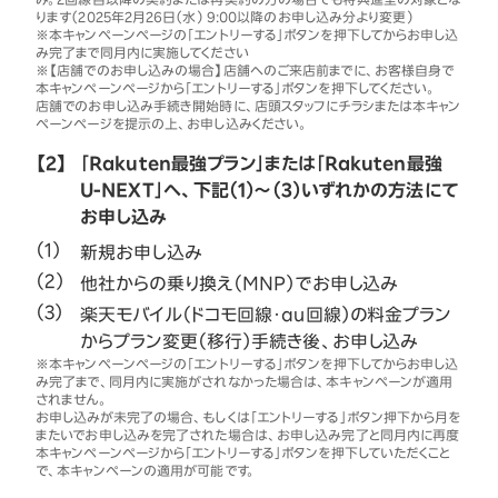
ります（2025年2月26日（水） 9:00以降のお申し込み分より変更）
※本キャンペーンページの「エントリーする」ボタンを押下してからお申し込
み完了まで同月内に実施してください
※【店舗でのお申し込みの場合】店舗へのご来店前までに、お客様自身で
本キャンペーンページから「エントリーする」ボタンを押下してください。
店舗でのお申し込み手続き開始時に、店頭スタッフにチラシまたは本キャン
ペーンページを提示の上、お申し込みください。
【2】
「Rakuten最強プラン」または「Rakuten最強
U-NEXT」へ、下記（1）～（3）いずれかの方法にて
お申し込み
新規お申し込み
他社からの乗り換え（MNP）でお申し込み
楽天モバイル（ドコモ回線・au回線）の料金プラン
からプラン変更（移行）手続き後、お申し込み
※本キャンペーンページの「エントリーする」ボタンを押下してからお申し込
み完了まで、同月内に実施がされなかった場合は、本キャンペーンが適用
されません。
お申し込みが未完了の場合、もしくは「エントリーする」ボタン押下から月を
またいでお申し込みを完了された場合は、お申し込み完了と同月内に再度
本キャンペーンページから「エントリーする」ボタンを押下していただくこと
で、本キャンペーンの適用が可能です。