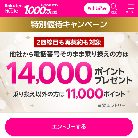
Rakuten Mobile
お申し込み
C
メニュー
検索
l
特別優待キャンペーン
o
s
e
エントリーする