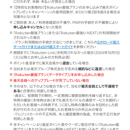
に行われず、未納・未払いが発生した場合
「【特別なお客様向け】Rakuten最強プランのお申し込みで楽天ポイン
トプレゼントキャンペーン」の適用回数が、おひとり様2回を超える場合は
対象外となります
ご契約者 本人／利用者確認の不備や、MNPの手続きの不備等により
申し込みキャンセル
となった場合
「Rakuten最強プラン」または「Rakuten最強U-NEXT」の利用開始が
されなかった場合
-プラン利用開始の手続き方法につきましては、こちらの
SIMカード版ス
タートガイドまたはeSIM版スタートガイド
を参照ください
期限までに「Rakuten Link」を利用されなかった場合（2024年10月1日
（火）以降にお申し込みの方利用必須）
ポイント進呈までに楽天会員から
退会
している場合
当社または楽天グループ株式会社が定める
規約などに違反
した場合
「Rakuten最強プラン（データタイプ）」をお申し込みした場合
楽天会員へのアップグレードが完了していない場合
そのほか、以下のような場合であって、当社が
楽天会員として不適格で
ある
と合理的に判断した場合
-過去に、短期間での解約、一定期間に複数回解約を繰り返すなど、本
特典の趣旨（本特典はあくまでも楽天モバイルの通信サービスを選好い
ただいたお客様への特典です。）に反し特典の獲得のみを目的とした契
約が行われたと当社が判断したお客様からの申込みの場合
-クレジットカードの不正利用、本人確認書類の偽造、その他不正行為が
判明した場合
本キャンペーンより進呈ポイント数やクーポン割合が多い「Rakuten最
強プラン」または「Rakuten最強U-NEXT」お申し込みで、ポイントまた