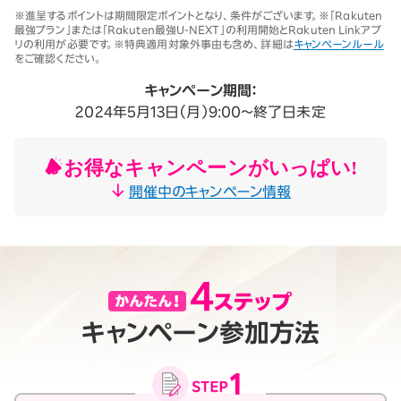
※1 同一名義で累計5回線以上ご契約の場合、2025年11月19日より1回
※進呈するポイントは期間限定ポイントとなり、条件がございます。※「Rakuten
線につき3,500円（税込3,850円、開通翌々月に確定）。「累計」とは、楽
最強プラン」または「Rakuten最強U-NEXT」の利用開始とRakuten Linkアプ
天モバイルがサービスを本格開始した2020年4月8日以降に契約され
リの利用が必要です。※特典適用対象外事由も含め、詳細は
キャンペーンルール
たすべての回線（解約済みの回線も含む）の合計数を指します。
をご確認ください。
契約事務手数料の詳細はこちら
※2025年9月時点。
キャンペーン期間：
2024年5月13日（月）9:00～終了日未定
お得なキャンペーンがいっぱい!
開催中のキャンペーン情報
キャンペーン参加方法
月