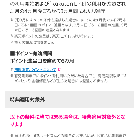
の利用開始および「Rakuten Link」の利用が確認され
た月の4カ月後ごろから3カ月間にわたり進呈
例）3月にすべての条件を達成した場合には、その4カ月後である7月末
日ごろに1回目のポイント進呈となり、8月末日ごろに2回目の進呈、9月
末日ごろに3回目の進呈となります
楽天ポイントの進呈は、楽天モバイルより行います
権利の譲渡はできません
■ポイント有効期間
ポイント進呈日を含めて6カ月
期間限定ポイントについて
有効期限までにポイントを利用いただいた場合でも、有効期限以降にキ
ャンセルや金額修正などが生じた場合には返還されません
特典適用対象外
以下の条件に当てはまる場合は、特典適用対象外とな
ります
当社の提供するサービスなどの料金のお支払いが、お支払い期限まで