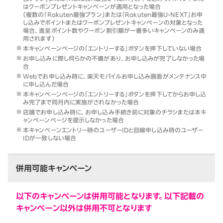
はクーポンプレゼントキャンペーンが適用となった場合
（複数の「Rakuten最強プラン」または「Rakuten最強U-NEXT」お申
し込みでポイントまたはクーポンプレゼントキャンペーンの対象となった
場合、進呈ポイント数やクーポン割引額が一番多いキャンペーンのみ適
用されます）
本キャンペーンページの「エントリーする」ボタンを押下していない場合
お申し込みに際し何らかの不備があり、お申し込みが完了しなかった場
合
Webでお申し込み時に、楽天モバイルお申し込み画面がメンテナンス中
に申し込んだ場合
本キャンペーンページの「エントリーする」ボタンを押下してからお申し込
み完了まで同月内に実施がされなかった場合
店舗でお申し込み時に、お申し込み手続き前に対象のチラシまたは本キ
ャンペーンページを提示しなかった場合
本キャンペーンエントリー時のユーザーIDと回線申し込み時のユーザー
IDが一致しない場合
併用可能キャンペーン
以下のキャンペーンは併用可能となります。以下記載の
キャンペーン以外は併用不可となります