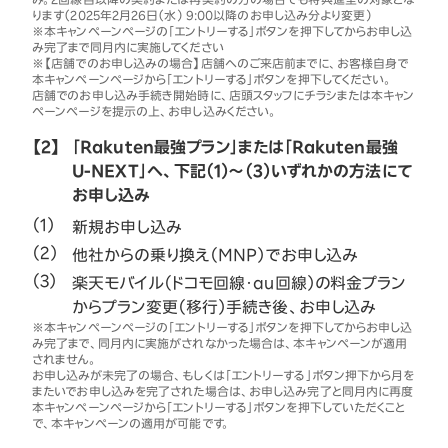
ります（2025年2月26日（水） 9:00以降のお申し込み分より変更）
※本キャンペーンページの「エントリーする」ボタンを押下してからお申し込
み完了まで同月内に実施してください
※【店舗でのお申し込みの場合】店舗へのご来店前までに、お客様自身で
本キャンペーンページから「エントリーする」ボタンを押下してください。
店舗でのお申し込み手続き開始時に、店頭スタッフにチラシまたは本キャン
ペーンページを提示の上、お申し込みください。
【2】
「Rakuten最強プラン」または「Rakuten最強
U-NEXT」へ、下記（1）～（3）いずれかの方法にて
お申し込み
新規お申し込み
他社からの乗り換え（MNP）でお申し込み
楽天モバイル（ドコモ回線・au回線）の料金プラン
からプラン変更（移行）手続き後、お申し込み
※本キャンペーンページの「エントリーする」ボタンを押下してからお申し込
み完了まで、同月内に実施がされなかった場合は、本キャンペーンが適用
されません。
お申し込みが未完了の場合、もしくは「エントリーする」ボタン押下から月を
またいでお申し込みを完了された場合は、お申し込み完了と同月内に再度
本キャンペーンページから「エントリーする」ボタンを押下していただくこと
で、本キャンペーンの適用が可能です。