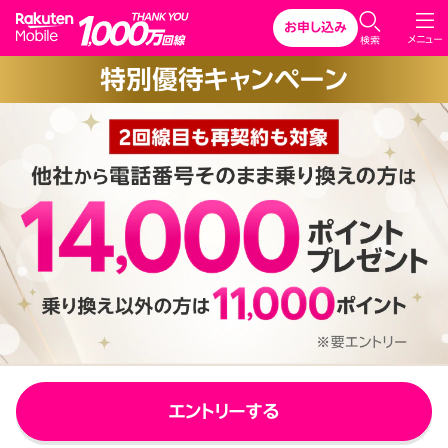
Rakuten Mobile
お申し込み
C
メニュー
検索
l
特別優待キャンペーン
o
s
e
エントリーする