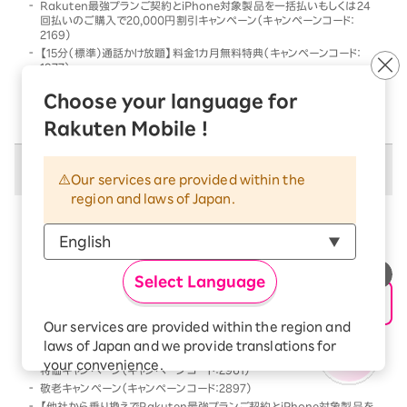
Rakuten最強プランご契約とiPhone対象製品を一括払いもしくは24
回払いのご購入で20,000円割引キャンペーン（キャンペーンコード：
2169）
【15分（標準）通話かけ放題】料金1カ月無料特典（キャンペーンコード：
1977）
他社から乗り換えでRakuten最強プランご契約とiPhone対象製品を一
Choose your language for
括払いもしくは24回払いのご購入で割引キャンペーン（キャンペーンコー
ド：2568）
Rakuten Mobile !
併用不可キャンペーン
Our services are provided within the
region and laws of Japan.
以下のキャンペーンは、
併用不可
となります
本キャンペーン条件を満たす前、または満たした後に、
以下のキャンペーンの条件を満たした場合には、以下の
Select Language
キャンペーンのみが優先的に適用となります
【Android対象製品限定】特価キャンペーン（キャンペーンコード：2178）
Our services are provided within the region and
Rakutenオリジナル製品 1円キャンペーン（キャンペーンコード：2808）
laws of Japan and we provide translations for
「Rakuten最強プラン契約＆Android買い替え超トクプログラム利用」
your convenience.
特価キャンペーン（キャンペーンコード：2961）
The Japanese version of our websites and
敬老キャンペーン（キャンペーンコード：2897）
applications, in which include Rakuten
【他社から乗り換えでRakuten最強プランご契約とiPhone対象製品を