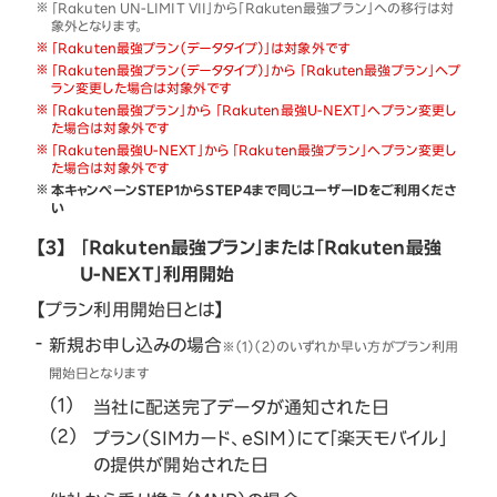
「Rakuten UN-LIMIT VII」から「Rakuten最強プラン」への移行は対
象外となります。
「Rakuten最強プラン（データタイプ）」は対象外です
「Rakuten最強プラン（データタイプ）」から 「Rakuten最強プラン」へプ
ラン変更した場合は対象外です
「Rakuten最強プラン」から 「Rakuten最強U-NEXT」へプラン変更し
た場合は対象外です
「Rakuten最強U-NEXT」から 「Rakuten最強プラン」へプラン変更し
た場合は対象外です
本キャンペーンSTEP1からSTEP4まで同じユーザーIDをご利用くださ
い
【3】
「Rakuten最強プラン」または「Rakuten最強
U-NEXT」利用開始
【プラン利用開始日とは】
新規お申し込みの場合
※（1）（2）のいずれか早い方がプラン利用
開始日となります
当社に配送完了データが通知された日
プラン（SIMカード、eSIM）にて「楽天モバイル」
の提供が開始された日