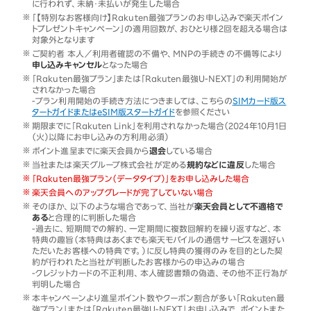
に行われず、未納・未払いが発生した場合
「【特別なお客様向け】Rakuten最強プランのお申し込みで楽天ポイン
トプレゼントキャンペーン」の適用回数が、おひとり様2回を超える場合は
対象外となります
ご契約者 本人／利用者確認の不備や、MNPの手続きの不備等により
申し込みキャンセル
となった場合
「Rakuten最強プラン」または「Rakuten最強U-NEXT」の利用開始が
されなかった場合
-プラン利用開始の手続き方法につきましては、こちらの
SIMカード版ス
タートガイドまたはeSIM版スタートガイド
を参照ください
期限までに「Rakuten Link」を利用されなかった場合（2024年10月1日
（火）以降にお申し込みの方利用必須）
ポイント進呈までに楽天会員から
退会
している場合
当社または楽天グループ株式会社が定める
規約などに違反
した場合
「Rakuten最強プラン（データタイプ）」をお申し込みした場合
楽天会員へのアップグレードが完了していない場合
そのほか、以下のような場合であって、当社が
楽天会員として不適格で
ある
と合理的に判断した場合
-過去に、短期間での解約、一定期間に複数回解約を繰り返すなど、本
特典の趣旨（本特典はあくまでも楽天モバイルの通信サービスを選好い
ただいたお客様への特典です。）に反し特典の獲得のみを目的とした契
約が行われたと当社が判断したお客様からの申込みの場合
-クレジットカードの不正利用、本人確認書類の偽造、その他不正行為が
判明した場合
本キャンペーンより進呈ポイント数やクーポン割合が多い「Rakuten最
強プラン」または「Rakuten最強U-NEXT」お申し込みで、ポイントまた