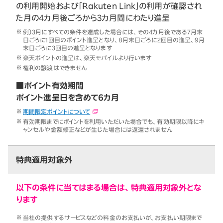
の利用開始および「Rakuten Link」の利用が確認され
た月の4カ月後ごろから3カ月間にわたり進呈
例）3月にすべての条件を達成した場合には、その4カ月後である7月末
日ごろに1回目のポイント進呈となり、8月末日ごろに2回目の進呈、9月
末日ごろに3回目の進呈となります
楽天ポイントの進呈は、楽天モバイルより行います
権利の譲渡はできません
■ポイント有効期間
ポイント進呈日を含めて6カ月
期間限定ポイントについて
有効期限までにポイントを利用いただいた場合でも、有効期限以降にキ
ャンセルや金額修正などが生じた場合には返還されません
特典適用対象外
以下の条件に当てはまる場合は、特典適用対象外とな
ります
当社の提供するサービスなどの料金のお支払いが、お支払い期限まで