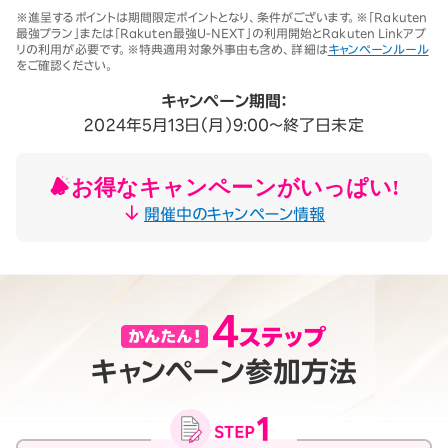
※1 同一名義で累計5回線以上ご契約の場合、2025年11月19日より1回
※進呈するポイントは期間限定ポイントとなり、条件がございます。※「Rakuten
線につき3,500円（税込3,850円、開通翌々月に確定）。「累計」とは、楽
最強プラン」または「Rakuten最強U-NEXT」の利用開始とRakuten Linkアプ
天モバイルがサービスを本格開始した2020年4月8日以降に契約され
リの利用が必要です。※特典適用対象外事由も含め、詳細は
キャンペーンルール
たすべての回線（解約済みの回線も含む）の合計数を指します。
をご確認ください。
契約事務手数料の詳細はこちら
※2025年9月時点。
キャンペーン期間：
2024年5月13日（月）9:00～終了日未定
お得なキャンペーンがいっぱい!
開催中のキャンペーン情報
キャンペーン参加方法
月