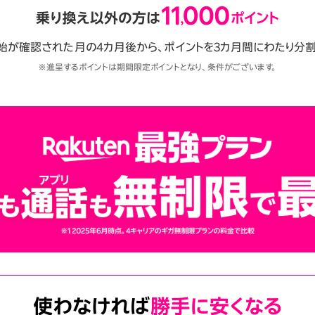
始が確認された月の4カ月後から、ポイントを3カ月間にわたり分割
※進呈するポイントは期間限定ポイントとなり、条件がございます。