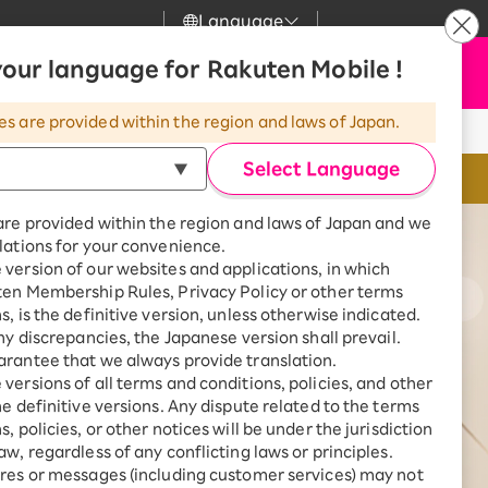
Language
our language for Rakuten Mobile !
サポート
C
お申し込み
検索
my 楽天モバイル
l
o
es are provided within the region and laws of Japan.
s
気
サポート
スマホとセットでおトク
e
Select Language
eSIMならSIMカ
rbo
モバイル
最強おうちプログラム
are provided within the region and laws of Japan and we
スマホ＋Rakuten Turbo
lations for your convenience.
uten Turbo
Rakuten Turbo 初めて申し込
ー
version of our websites and applications, in which
みで毎月1,000ポイント還元
ten Membership Rules, Privacy Policy or other terms
ひかり
スマホ＋楽天ひかり
s, is the definitive version, unless otherwise indicated.
楽天ひかり初めて申し込みで毎
any discrepancies, the Japanese version shall prevail.
月1,000ポイント還元
でんき
rantee that we always provide translation.
ントリーする
々月に確定）。「累計」とは、楽
versions of all terms and conditions, policies, and other
計数を指します。
he definitive versions. Any dispute related to the terms
, policies, or other notices will be under the jurisdiction
aw, regardless of any conflicting laws or principles.
診断
res or messages (including customer services) may not
※eSIM対応製品
どっちがいい？