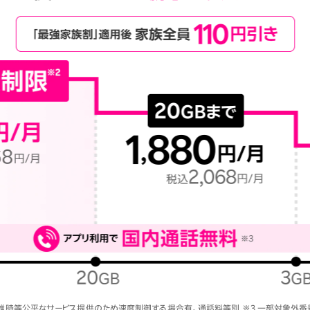
混雑時等公平なサービス提供のため速度制御する場合有。通話料等別 ※3 一部対象外番