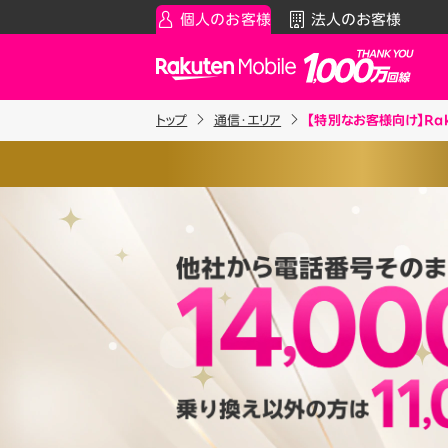
個人のお客様
法人のお客様
Rakuten Mobile
トップ
通信・エリア
【特別なお客様向け】Ra
スマートフォン
お知らせ・その他
スマ
通
、スマホの写真や動画をかんたんに
Rakuten最強プラン
お知らせ
料金シ
ドストレージサービスです。
契約で、50GBまで
“ずーっと”無
データタイプ
スーパーホーダイ／組み合わ
製品
だけます。
ご利用中の方
Rakuten最強U-NEXT
iPhon
Apple
約17,000枚程度（3MB／枚）
割引プログラム
Andro
最強家族割
※1 同一名義で累計5回線以
Wi-F
約170時間程度（5MB／分）
天モバイルがサービスを本格
家族でトクしたい方に
契約事務手数料の詳細はこ
アクセ
最強こども割
※2025年9月時点。
ります。
Raku
12歳までとーってもおトク
最強青春割
もご利用いただけます。
詳細を見る