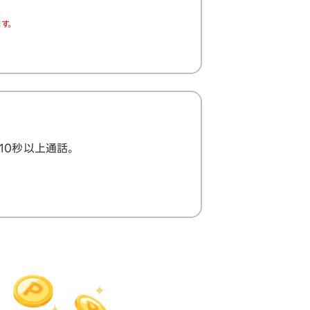
す。
で10秒以上通話。