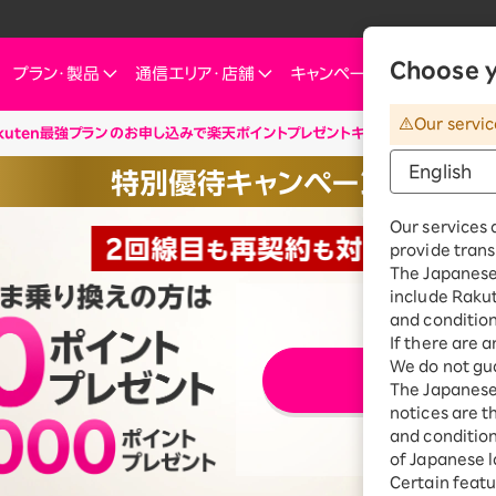
Choose y
プラン・
製品
通信エリア・
店舗
キャンペーン
お知らせ・
Our servic
kuten最強プランのお申し込みで楽天ポイントプレゼントキャンペーン
ートフォン
信エリア
ご検討中の方へ
ご来店のお客様へ
インターネット・電気
インターネット・電
お客様
特別優待キャンペーン
ミュレーション
お申し込みキャンペーン
スマートフォン
SIM
お申し込みガイド
ショップ（店舗）
Rakuten Turbo
Rakuten Tu
楽天
Our services 
これからお申し込み・製品購入をする方
せプランを
eSIM
料金プラン
provide trans
Rakuten Turbo
なぜ今楽天モバイルなのか
楽天ひかり
Rak
※要エントリ
デュアルSIM
ご利用特典・キャンペーン
The Japanese 
e
楽天ひかり
include Raku
楽天モバイルをご利用中の方向けおトク情報
ご利用製品の対応確認
お客様の声
楽天でんき
楽天
 Watch
and condition
料金プラン
If there are 
id
スマホ活用術を学ぶ
楽天
We do not gua
エ
上ご契約の場合、2025年11月19日より1回線につき3,500円（税込3,850円、開通翌
楽天でんき
iルーター
The Japanese 
開始した2020年4月8日以降に契約されたすべての回線（解約済みの回線も含む）の合
料金プラン
ちら
notices are t
サリ
and conditions
ten 認定中古
of Japanese l
おうちのネット
Certain featu
Turboとひかり、