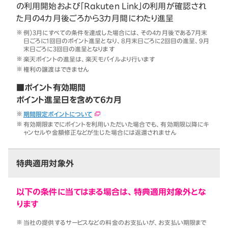
の利用開始および「Rakuten Link」の利用が確認され
た月の4カ月後ごろから3カ月間にわたり進呈
例）3月にすべての条件を達成した場合には、その4カ月後である7月末
日ごろに1回目のポイント進呈となり、8月末日ごろに2回目の進呈、9月
末日ごろに3回目の進呈となります
楽天ポイントの進呈は、楽天モバイルより行います
権利の譲渡はできません
■ポイント有効期間
ポイント進呈日を含めて6カ月
期間限定ポイントについて
有効期限までにポイントを利用いただいた場合でも、有効期限以降にキ
ャンセルや金額修正などが生じた場合には返還されません
特典適用対象外
以下の条件に当てはまる場合は、特典適用対象外とな
ります
当社の提供するサービスなどの料金のお支払いが、お支払い期限まで