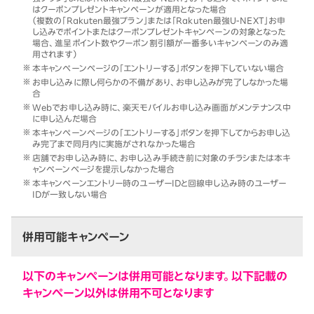
はクーポンプレゼントキャンペーンが適用となった場合
（複数の「Rakuten最強プラン」または「Rakuten最強U-NEXT」お申
し込みでポイントまたはクーポンプレゼントキャンペーンの対象となった
場合、進呈ポイント数やクーポン割引額が一番多いキャンペーンのみ適
用されます）
本キャンペーンページの「エントリーする」ボタンを押下していない場合
お申し込みに際し何らかの不備があり、お申し込みが完了しなかった場
合
Webでお申し込み時に、楽天モバイルお申し込み画面がメンテナンス中
に申し込んだ場合
本キャンペーンページの「エントリーする」ボタンを押下してからお申し込
み完了まで同月内に実施がされなかった場合
店舗でお申し込み時に、お申し込み手続き前に対象のチラシまたは本キ
ャンペーンページを提示しなかった場合
本キャンペーンエントリー時のユーザーIDと回線申し込み時のユーザー
IDが一致しない場合
併用可能キャンペーン
以下のキャンペーンは併用可能となります。以下記載の
キャンペーン以外は併用不可となります