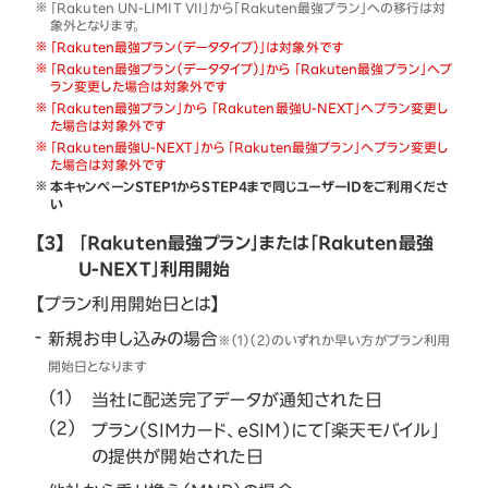
「Rakuten UN-LIMIT VII」から「Rakuten最強プラン」への移行は対
象外となります。
「Rakuten最強プラン（データタイプ）」は対象外です
「Rakuten最強プラン（データタイプ）」から 「Rakuten最強プラン」へプ
ラン変更した場合は対象外です
「Rakuten最強プラン」から 「Rakuten最強U-NEXT」へプラン変更し
た場合は対象外です
「Rakuten最強U-NEXT」から 「Rakuten最強プラン」へプラン変更し
た場合は対象外です
本キャンペーンSTEP1からSTEP4まで同じユーザーIDをご利用くださ
い
【3】
「Rakuten最強プラン」または「Rakuten最強
U-NEXT」利用開始
【プラン利用開始日とは】
新規お申し込みの場合
※（1）（2）のいずれか早い方がプラン利用
開始日となります
当社に配送完了データが通知された日
プラン（SIMカード、eSIM）にて「楽天モバイル」
の提供が開始された日