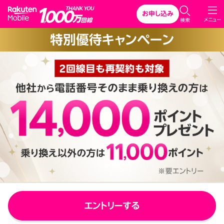
Rakuten Mobile
お申し込み
C
メニュー
検索
l
特別優待キャンペーン
o
s
e
エントリーする