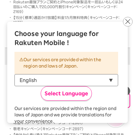
Rakuten最強プランご契約とiPhone対象製品を一括払いもしくは24
回払いのご購入で20,000円割引キャンペーン（キャンペーンコード：
2169）
【15分（標準）通話かけ放題】料金1カ月無料特典（キャンペーンコード：
1977）
他社から乗り換えでRakuten最強プランご契約とiPhone対象製品を一
Choose your language for
括払いもしくは24回払いのご購入で割引キャンペーン（キャンペーンコー
ド：2568）
Rakuten Mobile !
併用不可キャンペーン
Our services are provided within the
region and laws of Japan.
以下のキャンペーンは、
併用不可
となります
本キャンペーン条件を満たす前、または満たした後に、
以下のキャンペーンの条件を満たした場合には、以下の
Select Language
キャンペーンのみが優先的に適用となります
【Android対象製品限定】特価キャンペーン（キャンペーンコード：2178）
Our services are provided within the region and
Rakutenオリジナル製品 1円キャンペーン（キャンペーンコード：2808）
laws of Japan and we provide translations for
「Rakuten最強プラン契約＆Android買い替え超トクプログラム利用」
your convenience.
特価キャンペーン（キャンペーンコード：2961）
The Japanese version of our websites and
敬老キャンペーン（キャンペーンコード：2897）
applications, in which include Rakuten
【他社から乗り換えでRakuten最強プランご契約とiPhone対象製品を