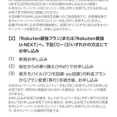
ります（2025年2月26日（水） 9:00以降のお申し込み分より変更）
※本キャンペーンページの「エントリーする」ボタンを押下してからお申し込
み完了まで同月内に実施してください
※【店舗でのお申し込みの場合】店舗へのご来店前までに、お客様自身で
本キャンペーンページから「エントリーする」ボタンを押下してください。
店舗でのお申し込み手続き開始時に、店頭スタッフにチラシまたは本キャン
ペーンページを提示の上、お申し込みください。
【2】
「Rakuten最強プラン」または「Rakuten最強
U-NEXT」へ、下記（1）～（3）いずれかの方法にて
お申し込み
新規お申し込み
他社からの乗り換え（MNP）でお申し込み
楽天モバイル（ドコモ回線・au回線）の料金プラン
からプラン変更（移行）手続き後、お申し込み
※本キャンペーンページの「エントリーする」ボタンを押下してからお申し込
み完了まで、同月内に実施がされなかった場合は、本キャンペーンが適用
されません。
お申し込みが未完了の場合、もしくは「エントリーする」ボタン押下から月を
またいでお申し込みを完了された場合は、お申し込み完了と同月内に再度
本キャンペーンページから「エントリーする」ボタンを押下していただくこと
で、本キャンペーンの適用が可能です。