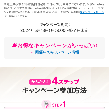
※1 同一名義で累計5回線以上ご契約の場合、2025年11月19日より1回
※進呈するポイントは期間限定ポイントとなり、条件がございます。※「Rakuten
線につき3,500円（税込3,850円、開通翌々月に確定）。「累計」とは、楽
最強プラン」または「Rakuten最強U-NEXT」の利用開始とRakuten Linkアプ
天モバイルがサービスを本格開始した2020年4月8日以降に契約され
リの利用が必要です。※特典適用対象外事由も含め、詳細は
キャンペーンルール
たすべての回線（解約済みの回線も含む）の合計数を指します。
をご確認ください。
契約事務手数料の詳細はこちら
※2025年9月時点。
キャンペーン期間：
2024年5月13日（月）9:00～終了日未定
お得なキャンペーンがいっぱい!
開催中のキャンペーン情報
キャンペーン参加方法
月