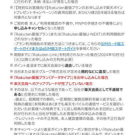
に行われず、未納・未払いが発生した場合
「【特別なお客様向け】Rakuten最強プランのお申し込みで楽天ポイン
トプレゼントキャンペーン」の適用回数が、おひとり様2回を超える場合は
対象外となります
ご契約者 本人／利用者確認の不備や、MNPの手続きの不備等により
申し込みキャンセル
となった場合
「Rakuten最強プラン」または「Rakuten最強U-NEXT」の利用開始が
されなかった場合
-プラン利用開始の手続き方法につきましては、こちらの
SIMカード版ス
タートガイドまたはeSIM版スタートガイド
を参照ください
期限までに「Rakuten Link」を利用されなかった場合（2024年10月1日
（火）以降にお申し込みの方利用必須）
ポイント進呈までに楽天会員から
退会
している場合
当社または楽天グループ株式会社が定める
規約などに違反
した場合
「Rakuten最強プラン（データタイプ）」をお申し込みした場合
楽天会員へのアップグレードが完了していない場合
そのほか、以下のような場合であって、当社が
楽天会員として不適格で
ある
と合理的に判断した場合
-過去に、短期間での解約、一定期間に複数回解約を繰り返すなど、本
特典の趣旨（本特典はあくまでも楽天モバイルの通信サービスを選好い
ただいたお客様への特典です。）に反し特典の獲得のみを目的とした契
約が行われたと当社が判断したお客様からの申込みの場合
-クレジットカードの不正利用、本人確認書類の偽造、その他不正行為が
判明した場合
本キャンペーンより進呈ポイント数やクーポン割合が多い「Rakuten最
強プラン」または「Rakuten最強U-NEXT」お申し込みで、ポイントまた