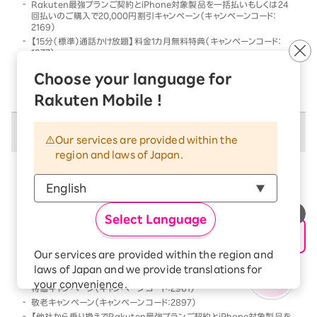
Rakuten最強プランご契約とiPhone対象製品を一括払いもしくは24
回払いのご購入で20,000円割引キャンペーン（キャンペーンコード：
2169）
【15分（標準）通話かけ放題】料金1カ月無料特典（キャンペーンコード：
1977）
他社から乗り換えでRakuten最強プランご契約とiPhone対象製品を一
Choose your language for
括払いもしくは24回払いのご購入で割引キャンペーン（キャンペーンコー
ド：2568）
Rakuten Mobile !
併用不可キャンペーン
Our services are provided within the
region and laws of Japan.
以下のキャンペーンは、
併用不可
となります
本キャンペーン条件を満たす前、または満たした後に、
以下のキャンペーンの条件を満たした場合には、以下の
Select Language
キャンペーンのみが優先的に適用となります
【Android対象製品限定】特価キャンペーン（キャンペーンコード：2178）
Our services are provided within the region and
Rakutenオリジナル製品 1円キャンペーン（キャンペーンコード：2808）
laws of Japan and we provide translations for
「Rakuten最強プラン契約＆Android買い替え超トクプログラム利用」
your convenience.
特価キャンペーン（キャンペーンコード：2961）
The Japanese version of our websites and
敬老キャンペーン（キャンペーンコード：2897）
applications, in which include Rakuten
【他社から乗り換えでRakuten最強プランご契約とiPhone対象製品を