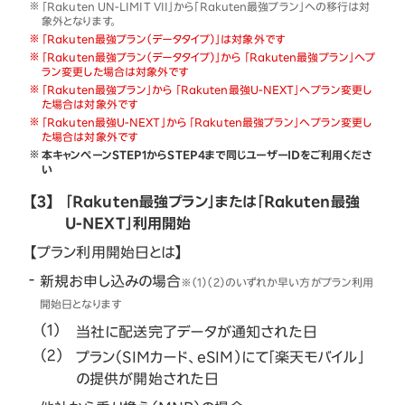
「Rakuten UN-LIMIT VII」から「Rakuten最強プラン」への移行は対
象外となります。
「Rakuten最強プラン（データタイプ）」は対象外です
「Rakuten最強プラン（データタイプ）」から 「Rakuten最強プラン」へプ
ラン変更した場合は対象外です
「Rakuten最強プラン」から 「Rakuten最強U-NEXT」へプラン変更し
た場合は対象外です
「Rakuten最強U-NEXT」から 「Rakuten最強プラン」へプラン変更し
た場合は対象外です
本キャンペーンSTEP1からSTEP4まで同じユーザーIDをご利用くださ
い
【3】
「Rakuten最強プラン」または「Rakuten最強
U-NEXT」利用開始
【プラン利用開始日とは】
新規お申し込みの場合
※（1）（2）のいずれか早い方がプラン利用
開始日となります
当社に配送完了データが通知された日
プラン（SIMカード、eSIM）にて「楽天モバイル」
の提供が開始された日