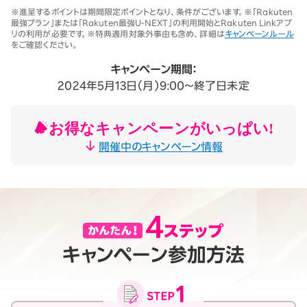
※1 同一名義で累計5回線以上ご契約の場合、2025年11月19日より1回
※進呈するポイントは期間限定ポイントとなり、条件がございます。※「Rakuten
線につき3,500円（税込3,850円、開通翌々月に確定）。「累計」とは、楽
最強プラン」または「Rakuten最強U-NEXT」の利用開始とRakuten Linkアプ
天モバイルがサービスを本格開始した2020年4月8日以降に契約され
リの利用が必要です。※特典適用対象外事由も含め、詳細は
キャンペーンルール
たすべての回線（解約済みの回線も含む）の合計数を指します。
をご確認ください。
契約事務手数料の詳細はこちら
※2025年9月時点。
キャンペーン期間：
2024年5月13日（月）9:00～終了日未定
お得なキャンペーンがいっぱい!
開催中のキャンペーン情報
キャンペーン参加方法
月