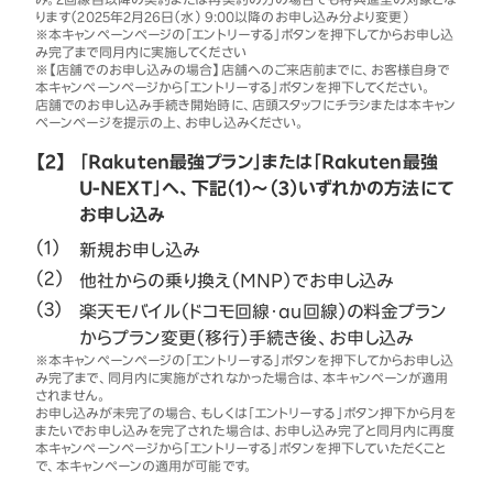
ります（2025年2月26日（水） 9:00以降のお申し込み分より変更）
※本キャンペーンページの「エントリーする」ボタンを押下してからお申し込
み完了まで同月内に実施してください
※【店舗でのお申し込みの場合】店舗へのご来店前までに、お客様自身で
本キャンペーンページから「エントリーする」ボタンを押下してください。
店舗でのお申し込み手続き開始時に、店頭スタッフにチラシまたは本キャン
ペーンページを提示の上、お申し込みください。
【2】
「Rakuten最強プラン」または「Rakuten最強
U-NEXT」へ、下記（1）～（3）いずれかの方法にて
お申し込み
新規お申し込み
他社からの乗り換え（MNP）でお申し込み
楽天モバイル（ドコモ回線・au回線）の料金プラン
からプラン変更（移行）手続き後、お申し込み
※本キャンペーンページの「エントリーする」ボタンを押下してからお申し込
み完了まで、同月内に実施がされなかった場合は、本キャンペーンが適用
されません。
お申し込みが未完了の場合、もしくは「エントリーする」ボタン押下から月を
またいでお申し込みを完了された場合は、お申し込み完了と同月内に再度
本キャンペーンページから「エントリーする」ボタンを押下していただくこと
で、本キャンペーンの適用が可能です。