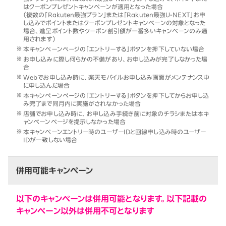
はクーポンプレゼントキャンペーンが適用となった場合
（複数の「Rakuten最強プラン」または「Rakuten最強U-NEXT」お申
し込みでポイントまたはクーポンプレゼントキャンペーンの対象となった
場合、進呈ポイント数やクーポン割引額が一番多いキャンペーンのみ適
用されます）
本キャンペーンページの「エントリーする」ボタンを押下していない場合
お申し込みに際し何らかの不備があり、お申し込みが完了しなかった場
合
Webでお申し込み時に、楽天モバイルお申し込み画面がメンテナンス中
に申し込んだ場合
本キャンペーンページの「エントリーする」ボタンを押下してからお申し込
み完了まで同月内に実施がされなかった場合
店舗でお申し込み時に、お申し込み手続き前に対象のチラシまたは本キ
ャンペーンページを提示しなかった場合
本キャンペーンエントリー時のユーザーIDと回線申し込み時のユーザー
IDが一致しない場合
併用可能キャンペーン
以下のキャンペーンは併用可能となります。以下記載の
キャンペーン以外は併用不可となります