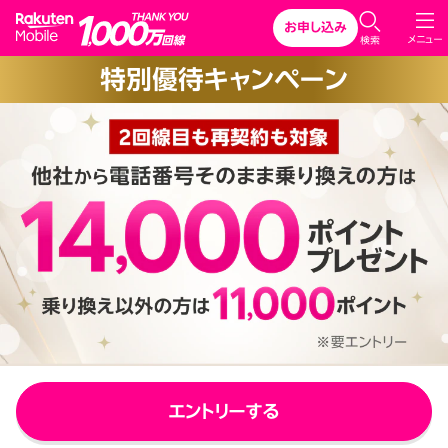
Rakuten Mobile
お申し込み
C
メニュー
検索
l
特別優待キャンペーン
o
s
e
エントリーする