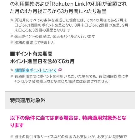
の利用開始および「Rakuten Link」の利用が確認され
た月の4カ月後ごろから3カ月間にわたり進呈
例）3月にすべての条件を達成した場合には、その4カ月後である7月末
日ごろに1回目のポイント進呈となり、8月末日ごろに2回目の進呈、9月
末日ごろに3回目の進呈となります
楽天ポイントの進呈は、楽天モバイルより行います
権利の譲渡はできません
■ポイント有効期間
ポイント進呈日を含めて6カ月
期間限定ポイントについて
有効期限までにポイントを利用いただいた場合でも、有効期限以降にキ
ャンセルや金額修正などが生じた場合には返還されません
特典適用対象外
以下の条件に当てはまる場合は、特典適用対象外とな
ります
当社の提供するサービスなどの料金のお支払いが、お支払い期限まで