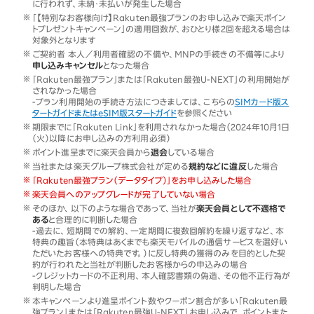
に行われず、未納・未払いが発生した場合
「【特別なお客様向け】Rakuten最強プランのお申し込みで楽天ポイン
トプレゼントキャンペーン」の適用回数が、おひとり様2回を超える場合は
対象外となります
ご契約者 本人／利用者確認の不備や、MNPの手続きの不備等により
申し込みキャンセル
となった場合
「Rakuten最強プラン」または「Rakuten最強U-NEXT」の利用開始が
されなかった場合
-プラン利用開始の手続き方法につきましては、こちらの
SIMカード版ス
タートガイドまたはeSIM版スタートガイド
を参照ください
期限までに「Rakuten Link」を利用されなかった場合（2024年10月1日
（火）以降にお申し込みの方利用必須）
ポイント進呈までに楽天会員から
退会
している場合
当社または楽天グループ株式会社が定める
規約などに違反
した場合
「Rakuten最強プラン（データタイプ）」をお申し込みした場合
楽天会員へのアップグレードが完了していない場合
そのほか、以下のような場合であって、当社が
楽天会員として不適格で
ある
と合理的に判断した場合
-過去に、短期間での解約、一定期間に複数回解約を繰り返すなど、本
特典の趣旨（本特典はあくまでも楽天モバイルの通信サービスを選好い
ただいたお客様への特典です。）に反し特典の獲得のみを目的とした契
約が行われたと当社が判断したお客様からの申込みの場合
-クレジットカードの不正利用、本人確認書類の偽造、その他不正行為が
判明した場合
本キャンペーンより進呈ポイント数やクーポン割合が多い「Rakuten最
強プラン」または「Rakuten最強U-NEXT」お申し込みで、ポイントまた