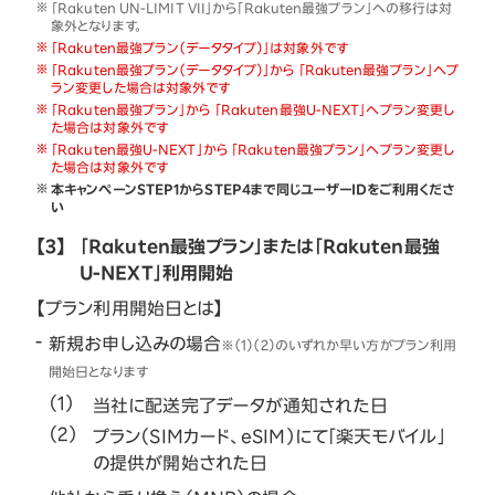
「Rakuten UN-LIMIT VII」から「Rakuten最強プラン」への移行は対
象外となります。
「Rakuten最強プラン（データタイプ）」は対象外です
「Rakuten最強プラン（データタイプ）」から 「Rakuten最強プラン」へプ
ラン変更した場合は対象外です
「Rakuten最強プラン」から 「Rakuten最強U-NEXT」へプラン変更し
た場合は対象外です
「Rakuten最強U-NEXT」から 「Rakuten最強プラン」へプラン変更し
た場合は対象外です
本キャンペーンSTEP1からSTEP4まで同じユーザーIDをご利用くださ
い
【3】
「Rakuten最強プラン」または「Rakuten最強
U-NEXT」利用開始
【プラン利用開始日とは】
新規お申し込みの場合
※（1）（2）のいずれか早い方がプラン利用
開始日となります
当社に配送完了データが通知された日
プラン（SIMカード、eSIM）にて「楽天モバイル」
の提供が開始された日