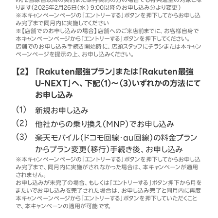
ります（2025年2月26日（水） 9:00以降のお申し込み分より変更）
※本キャンペーンページの「エントリーする」ボタンを押下してからお申し込
み完了まで同月内に実施してください
※【店舗でのお申し込みの場合】店舗へのご来店前までに、お客様自身で
本キャンペーンページから「エントリーする」ボタンを押下してください。
店舗でのお申し込み手続き開始時に、店頭スタッフにチラシまたは本キャン
ペーンページを提示の上、お申し込みください。
【2】
「Rakuten最強プラン」または「Rakuten最強
U-NEXT」へ、下記（1）～（3）いずれかの方法にて
お申し込み
新規お申し込み
他社からの乗り換え（MNP）でお申し込み
楽天モバイル（ドコモ回線・au回線）の料金プラン
からプラン変更（移行）手続き後、お申し込み
※本キャンペーンページの「エントリーする」ボタンを押下してからお申し込
み完了まで、同月内に実施がされなかった場合は、本キャンペーンが適用
されません。
お申し込みが未完了の場合、もしくは「エントリーする」ボタン押下から月を
またいでお申し込みを完了された場合は、お申し込み完了と同月内に再度
本キャンペーンページから「エントリーする」ボタンを押下していただくこと
で、本キャンペーンの適用が可能です。