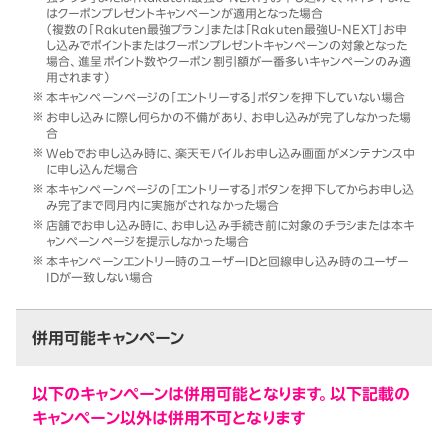
はクーポンプレゼントキャンペーンが適用となった場合
（複数の「Rakuten最強プラン」または「Rakuten最強U-NEXT」お申
し込みでポイントまたはクーポンプレゼントキャンペーンの対象となった
場合、進呈ポイント数やクーポン割引額が一番多いキャンペーンのみ適
用されます）
本キャンペーンページの「エントリーする」ボタンを押下していない場合
お申し込みに際し何らかの不備があり、お申し込みが完了しなかった場
合
Webでお申し込み時に、楽天モバイルお申し込み画面がメンテナンス中
に申し込んだ場合
本キャンペーンページの「エントリーする」ボタンを押下してからお申し込
み完了まで同月内に実施がされなかった場合
店舗でお申し込み時に、お申し込み手続き前に対象のチラシまたは本キ
ャンペーンページを提示しなかった場合
本キャンペーンエントリー時のユーザーIDと回線申し込み時のユーザー
IDが一致しない場合
併用可能キャンペーン
以下のキャンペーンは併用可能となります。以下記載の
キャンペーン以外は併用不可となります