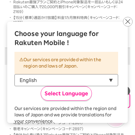
Rakuten最強プランご契約とiPhone対象製品を一括払いもしくは24
回払いのご購入で20,000円割引キャンペーン（キャンペーンコード：
2169）
【15分（標準）通話かけ放題】料金1カ月無料特典（キャンペーンコード：
1977）
他社から乗り換えでRakuten最強プランご契約とiPhone対象製品を一
Choose your language for
括払いもしくは24回払いのご購入で割引キャンペーン（キャンペーンコー
ド：2568）
Rakuten Mobile !
併用不可キャンペーン
Our services are provided within the
region and laws of Japan.
以下のキャンペーンは、
併用不可
となります
本キャンペーン条件を満たす前、または満たした後に、
以下のキャンペーンの条件を満たした場合には、以下の
Select Language
キャンペーンのみが優先的に適用となります
【Android対象製品限定】特価キャンペーン（キャンペーンコード：2178）
Our services are provided within the region and
Rakutenオリジナル製品 1円キャンペーン（キャンペーンコード：2808）
laws of Japan and we provide translations for
「Rakuten最強プラン契約＆Android買い替え超トクプログラム利用」
your convenience.
特価キャンペーン（キャンペーンコード：2961）
The Japanese version of our websites and
敬老キャンペーン（キャンペーンコード：2897）
applications, in which include Rakuten
【他社から乗り換えでRakuten最強プランご契約とiPhone対象製品を