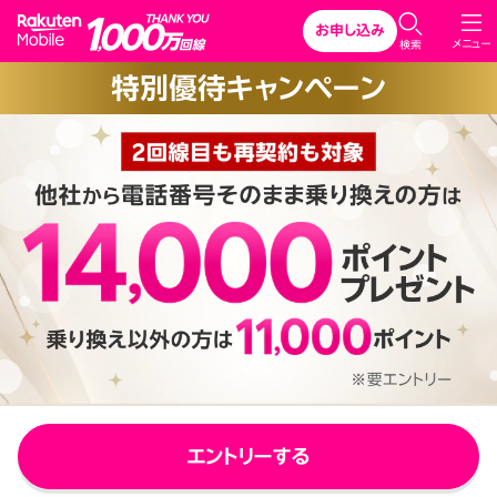
Rakuten Mobile
お申し込み
C
メニュー
検索
l
特別優待キャンペーン
o
s
e
エントリーする