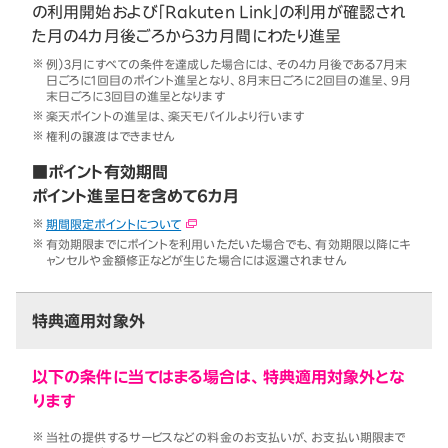
の利用開始および「Rakuten Link」の利用が確認され
た月の4カ月後ごろから3カ月間にわたり進呈
例）3月にすべての条件を達成した場合には、その4カ月後である7月末
日ごろに1回目のポイント進呈となり、8月末日ごろに2回目の進呈、9月
末日ごろに3回目の進呈となります
楽天ポイントの進呈は、楽天モバイルより行います
権利の譲渡はできません
■ポイント有効期間
ポイント進呈日を含めて6カ月
期間限定ポイントについて
有効期限までにポイントを利用いただいた場合でも、有効期限以降にキ
ャンセルや金額修正などが生じた場合には返還されません
特典適用対象外
以下の条件に当てはまる場合は、特典適用対象外とな
ります
当社の提供するサービスなどの料金のお支払いが、お支払い期限まで