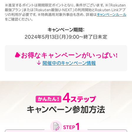
※1 同一名義で累計5回線以上ご契約の場合、2025年11月19日より1回
※進呈するポイントは期間限定ポイントとなり、条件がございます。※「Rakuten
線につき3,500円（税込3,850円、開通翌々月に確定）。「累計」とは、楽
最強プラン」または「Rakuten最強U-NEXT」の利用開始とRakuten Linkアプ
天モバイルがサービスを本格開始した2020年4月8日以降に契約され
リの利用が必要です。※特典適用対象外事由も含め、詳細は
キャンペーンルール
たすべての回線（解約済みの回線も含む）の合計数を指します。
をご確認ください。
契約事務手数料の詳細はこちら
※2025年9月時点。
キャンペーン期間：
2024年5月13日（月）9:00～終了日未定
お得なキャンペーンがいっぱい!
開催中のキャンペーン情報
キャンペーン参加方法
月