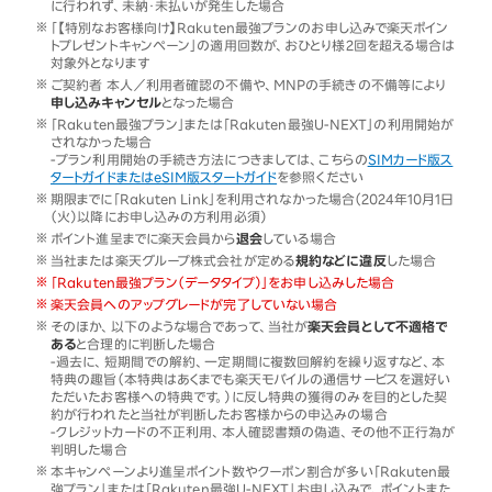
に行われず、未納・未払いが発生した場合
「【特別なお客様向け】Rakuten最強プランのお申し込みで楽天ポイン
トプレゼントキャンペーン」の適用回数が、おひとり様2回を超える場合は
対象外となります
ご契約者 本人／利用者確認の不備や、MNPの手続きの不備等により
申し込みキャンセル
となった場合
「Rakuten最強プラン」または「Rakuten最強U-NEXT」の利用開始が
されなかった場合
-プラン利用開始の手続き方法につきましては、こちらの
SIMカード版ス
タートガイドまたはeSIM版スタートガイド
を参照ください
期限までに「Rakuten Link」を利用されなかった場合（2024年10月1日
（火）以降にお申し込みの方利用必須）
ポイント進呈までに楽天会員から
退会
している場合
当社または楽天グループ株式会社が定める
規約などに違反
した場合
「Rakuten最強プラン（データタイプ）」をお申し込みした場合
楽天会員へのアップグレードが完了していない場合
そのほか、以下のような場合であって、当社が
楽天会員として不適格で
ある
と合理的に判断した場合
-過去に、短期間での解約、一定期間に複数回解約を繰り返すなど、本
特典の趣旨（本特典はあくまでも楽天モバイルの通信サービスを選好い
ただいたお客様への特典です。）に反し特典の獲得のみを目的とした契
約が行われたと当社が判断したお客様からの申込みの場合
-クレジットカードの不正利用、本人確認書類の偽造、その他不正行為が
判明した場合
本キャンペーンより進呈ポイント数やクーポン割合が多い「Rakuten最
強プラン」または「Rakuten最強U-NEXT」お申し込みで、ポイントまた