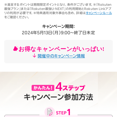
※1 同一名義で累計5回線以上ご契約の場合、2025年11月19日より1回
※進呈するポイントは期間限定ポイントとなり、条件がございます。※「Rakuten
線につき3,500円（税込3,850円、開通翌々月に確定）。「累計」とは、楽
最強プラン」または「Rakuten最強U-NEXT」の利用開始とRakuten Linkアプ
天モバイルがサービスを本格開始した2020年4月8日以降に契約され
リの利用が必要です。※特典適用対象外事由も含め、詳細は
キャンペーンルール
たすべての回線（解約済みの回線も含む）の合計数を指します。
をご確認ください。
契約事務手数料の詳細はこちら
※2025年9月時点。
キャンペーン期間：
2024年5月13日（月）9:00～終了日未定
お得なキャンペーンがいっぱい!
開催中のキャンペーン情報
キャンペーン参加方法
月