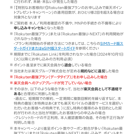
に行われず、未納・未払いが発生した場合
「【特別なお客様向け】Rakuten最強プランのお申し込みで楽天ポイン
トプレゼントキャンペーン」の適用回数が、おひとり様2回を超える場合は
対象外となります
ご契約者 本人／利用者確認の不備や、MNPの手続きの不備等により
申し込みキャンセル
となった場合
「Rakuten最強プラン」または「Rakuten最強U-NEXT」の利用開始が
されなかった場合
-プラン利用開始の手続き方法につきましては、こちらの
SIMカード版ス
タートガイドまたはeSIM版スタートガイド
を参照ください
期限までに「Rakuten Link」を利用されなかった場合（2024年10月1日
（火）以降にお申し込みの方利用必須）
ポイント進呈までに楽天会員から
退会
している場合
当社または楽天グループ株式会社が定める
規約などに違反
した場合
「Rakuten最強プラン（データタイプ）」をお申し込みした場合
楽天会員へのアップグレードが完了していない場合
そのほか、以下のような場合であって、当社が
楽天会員として不適格で
ある
と合理的に判断した場合
-過去に、短期間での解約、一定期間に複数回解約を繰り返すなど、本
特典の趣旨（本特典はあくまでも楽天モバイルの通信サービスを選好い
ただいたお客様への特典です。）に反し特典の獲得のみを目的とした契
約が行われたと当社が判断したお客様からの申込みの場合
-クレジットカードの不正利用、本人確認書類の偽造、その他不正行為が
判明した場合
本キャンペーンより進呈ポイント数やクーポン割合が多い「Rakuten最
強プラン」または「Rakuten最強U-NEXT」お申し込みで、ポイントまた