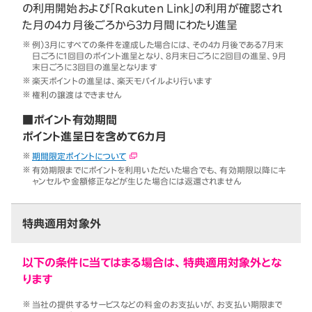
の利用開始および「Rakuten Link」の利用が確認され
た月の4カ月後ごろから3カ月間にわたり進呈
例）3月にすべての条件を達成した場合には、その4カ月後である7月末
日ごろに1回目のポイント進呈となり、8月末日ごろに2回目の進呈、9月
末日ごろに3回目の進呈となります
楽天ポイントの進呈は、楽天モバイルより行います
権利の譲渡はできません
■ポイント有効期間
ポイント進呈日を含めて6カ月
期間限定ポイントについて
有効期限までにポイントを利用いただいた場合でも、有効期限以降にキ
ャンセルや金額修正などが生じた場合には返還されません
特典適用対象外
以下の条件に当てはまる場合は、特典適用対象外とな
ります
当社の提供するサービスなどの料金のお支払いが、お支払い期限まで