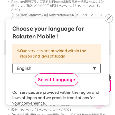
Rakuten最強プランご契約とiPhone対象製品を一括払いもしくは24
回払いのご購入で20,000円割引キャンペーン（キャンペーンコード：
2169）
【15分（標準）通話かけ放題】料金1カ月無料特典（キャンペーンコード：
1977）
他社から乗り換えでRakuten最強プランご契約とiPhone対象製品を一
Choose your language for
括払いもしくは24回払いのご購入で割引キャンペーン（キャンペーンコー
ド：2568）
Rakuten Mobile !
併用不可キャンペーン
Our services are provided within the
region and laws of Japan.
以下のキャンペーンは、
併用不可
となります
本キャンペーン条件を満たす前、または満たした後に、
以下のキャンペーンの条件を満たした場合には、以下の
Select Language
キャンペーンのみが優先的に適用となります
【Android対象製品限定】特価キャンペーン（キャンペーンコード：2178）
Our services are provided within the region and
Rakutenオリジナル製品 1円キャンペーン（キャンペーンコード：2808）
laws of Japan and we provide translations for
「Rakuten最強プラン契約＆Android買い替え超トクプログラム利用」
your convenience.
特価キャンペーン（キャンペーンコード：2961）
The Japanese version of our websites and
敬老キャンペーン（キャンペーンコード：2897）
applications, in which include Rakuten
【他社から乗り換えでRakuten最強プランご契約とiPhone対象製品を