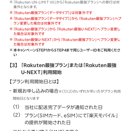
「Rakuten UN-LIMIT VII」から「Rakuten最強プラン」への移行は対
象外となります。
「Rakuten最強プラン（データタイプ）」は対象外です
「Rakuten最強プラン（データタイプ）」から 「Rakuten最強プラン」へプ
ラン変更した場合は対象外です
「Rakuten最強プラン」から 「Rakuten最強U-NEXT」へプラン変更し
た場合は対象外です
「Rakuten最強U-NEXT」から 「Rakuten最強プラン」へプラン変更し
た場合は対象外です
本キャンペーンSTEP1からSTEP4まで同じユーザーIDをご利用くださ
い
【3】
「Rakuten最強プラン」または「Rakuten最強
U-NEXT」利用開始
【プラン利用開始日とは】
新規お申し込みの場合
※（1）（2）のいずれか早い方がプラン利用
開始日となります
当社に配送完了データが通知された日
プラン（SIMカード、eSIM）にて「楽天モバイル」
の提供が開始された日