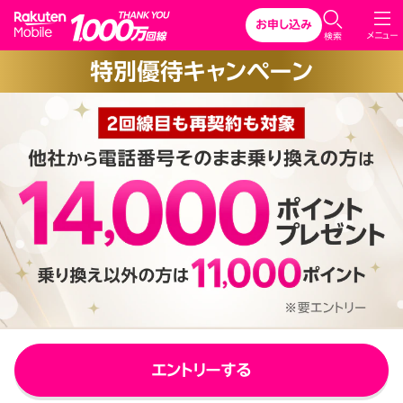
Rakuten Mobile
お申し込み
C
メニュー
検索
l
特別優待キャンペーン
o
s
e
エントリーする