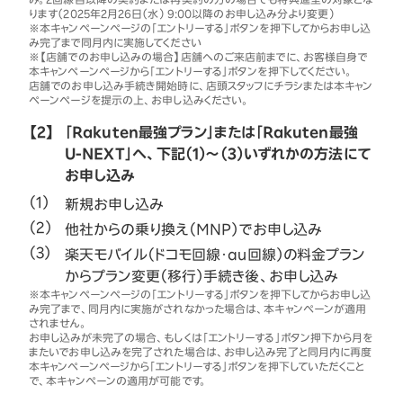
ります（2025年2月26日（水） 9:00以降のお申し込み分より変更）
※本キャンペーンページの「エントリーする」ボタンを押下してからお申し込
み完了まで同月内に実施してください
※【店舗でのお申し込みの場合】店舗へのご来店前までに、お客様自身で
本キャンペーンページから「エントリーする」ボタンを押下してください。
店舗でのお申し込み手続き開始時に、店頭スタッフにチラシまたは本キャン
ペーンページを提示の上、お申し込みください。
【2】
「Rakuten最強プラン」または「Rakuten最強
U-NEXT」へ、下記（1）～（3）いずれかの方法にて
お申し込み
新規お申し込み
他社からの乗り換え（MNP）でお申し込み
楽天モバイル（ドコモ回線・au回線）の料金プラン
からプラン変更（移行）手続き後、お申し込み
※本キャンペーンページの「エントリーする」ボタンを押下してからお申し込
み完了まで、同月内に実施がされなかった場合は、本キャンペーンが適用
されません。
お申し込みが未完了の場合、もしくは「エントリーする」ボタン押下から月を
またいでお申し込みを完了された場合は、お申し込み完了と同月内に再度
本キャンペーンページから「エントリーする」ボタンを押下していただくこと
で、本キャンペーンの適用が可能です。