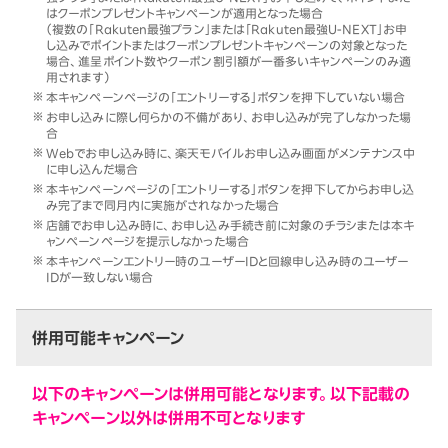
はクーポンプレゼントキャンペーンが適用となった場合
（複数の「Rakuten最強プラン」または「Rakuten最強U-NEXT」お申
し込みでポイントまたはクーポンプレゼントキャンペーンの対象となった
場合、進呈ポイント数やクーポン割引額が一番多いキャンペーンのみ適
用されます）
本キャンペーンページの「エントリーする」ボタンを押下していない場合
お申し込みに際し何らかの不備があり、お申し込みが完了しなかった場
合
Webでお申し込み時に、楽天モバイルお申し込み画面がメンテナンス中
に申し込んだ場合
本キャンペーンページの「エントリーする」ボタンを押下してからお申し込
み完了まで同月内に実施がされなかった場合
店舗でお申し込み時に、お申し込み手続き前に対象のチラシまたは本キ
ャンペーンページを提示しなかった場合
本キャンペーンエントリー時のユーザーIDと回線申し込み時のユーザー
IDが一致しない場合
併用可能キャンペーン
以下のキャンペーンは併用可能となります。以下記載の
キャンペーン以外は併用不可となります