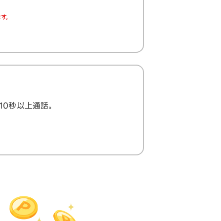
す。
で10秒以上通話。