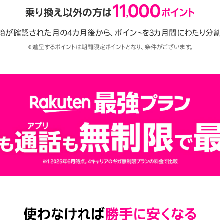
始が確認された月の4カ月後から、ポイントを3カ月間にわたり分割
※進呈するポイントは期間限定ポイントとなり、条件がございます。