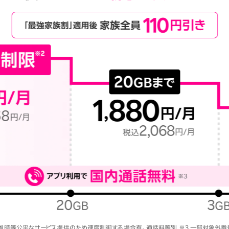
混雑時等公平なサービス提供のため速度制御する場合有。通話料等別 ※3 一部対象外番