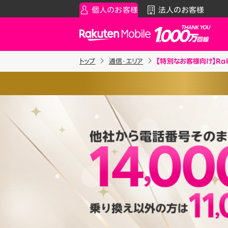
個人のお客様
法人のお客様
Rakuten Mobile
トップ
通信・エリア
【特別なお客様向け】Ra
スマートフォン
お知らせ・その他
スマ
通
、スマホの写真や動画をかんたんに
Rakuten最強プラン
お知らせ
料金シ
ドストレージサービスです。
契約で、50GBまで
“ずーっと”無
データタイプ
スーパーホーダイ／組み合わ
製品
だけます。
ご利用中の方
Rakuten最強U-NEXT
iPhon
Apple
約17,000枚程度（3MB／枚）
割引プログラム
Andro
最強家族割
※1 同一名義で累計5回線以
Wi-F
約170時間程度（5MB／分）
天モバイルがサービスを本格
家族でトクしたい方に
契約事務手数料の詳細はこ
アクセ
最強こども割
※2025年9月時点。
ります。
Raku
12歳までとーってもおトク
最強青春割
もご利用いただけます。
詳細を見る