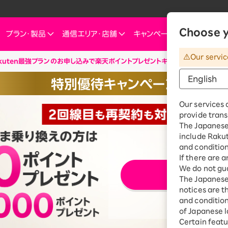
Choose y
プラン・
製品
通信エリア・
店舗
キャンペーン
お知らせ・
Our servic
kuten最強プランのお申し込みで楽天ポイントプレゼントキャンペーン
ートフォン
信エリア
ご検討中の方へ
ご来店のお客様へ
インターネット・電気
インターネット・電
お客様
特別優待キャンペーン
ミュレーション
お申し込みキャンペーン
スマートフォン
SIM
お申し込みガイド
ショップ（店舗）
Rakuten Turbo
Rakuten Tu
楽天
Our services 
これからお申し込み・製品購入をする方
せプランを
eSIM
料金プラン
provide trans
Rakuten Turbo
なぜ今楽天モバイルなのか
楽天ひかり
Rak
※要エントリ
デュアルSIM
ご利用特典・キャンペーン
The Japanese 
e
楽天ひかり
include Raku
楽天モバイルをご利用中の方向けおトク情報
ご利用製品の対応確認
お客様の声
楽天でんき
楽天
 Watch
and condition
料金プラン
If there are 
id
スマホ活用術を学ぶ
楽天
We do not gua
エ
上ご契約の場合、2025年11月19日より1回線につき3,500円（税込3,850円、開通翌
楽天でんき
iルーター
The Japanese 
開始した2020年4月8日以降に契約されたすべての回線（解約済みの回線も含む）の合
料金プラン
ちら
notices are t
サリ
and conditions
ten 認定中古
of Japanese l
おうちのネット
Certain featu
Turboとひかり、