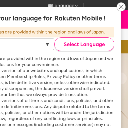
Language
our language for Rakuten Mobile !
サポート
C
お申し込み
検索
my 楽天モバイル
l
o
es are provided within the region and laws of Japan.
s
気
サポート
スマホとセットでおトク
e
Select Language
eSIMならSIMカ
rbo
モバイル
最強おうちプログラム
are provided within the region and laws of Japan and we
スマホ＋Rakuten Turbo
lations for your convenience.
uten Turbo
Rakuten Turbo 初めて申し込
ー
version of our websites and applications, in which
みで毎月1,000ポイント還元
ten Membership Rules, Privacy Policy or other terms
ひかり
スマホ＋楽天ひかり
s, is the definitive version, unless otherwise indicated.
楽天ひかり初めて申し込みで毎
any discrepancies, the Japanese version shall prevail.
月1,000ポイント還元
でんき
rantee that we always provide translation.
ントリーする
々月に確定）。「累計」とは、楽
versions of all terms and conditions, policies, and other
計数を指します。
he definitive versions. Any dispute related to the terms
, policies, or other notices will be under the jurisdiction
aw, regardless of any conflicting laws or principles.
診断
res or messages (including customer services) may not
※eSIM対応製品
どっちがいい？