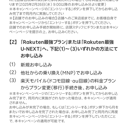
ります（2025年2月26日（水） 9:00以降のお申し込み分より変更）
※本キャンペーンページの「エントリーする」ボタンを押下してからお申し込
み完了まで同月内に実施してください
※【店舗でのお申し込みの場合】店舗へのご来店前までに、お客様自身で
本キャンペーンページから「エントリーする」ボタンを押下してください。
店舗でのお申し込み手続き開始時に、店頭スタッフにチラシまたは本キャン
ペーンページを提示の上、お申し込みください。
【2】
「Rakuten最強プラン」または「Rakuten最強
U-NEXT」へ、下記（1）～（3）いずれかの方法にて
お申し込み
新規お申し込み
他社からの乗り換え（MNP）でお申し込み
楽天モバイル（ドコモ回線・au回線）の料金プラン
からプラン変更（移行）手続き後、お申し込み
※本キャンペーンページの「エントリーする」ボタンを押下してからお申し込
み完了まで、同月内に実施がされなかった場合は、本キャンペーンが適用
されません。
お申し込みが未完了の場合、もしくは「エントリーする」ボタン押下から月を
またいでお申し込みを完了された場合は、お申し込み完了と同月内に再度
本キャンペーンページから「エントリーする」ボタンを押下していただくこと
で、本キャンペーンの適用が可能です。