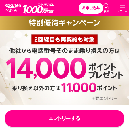
Rakuten Mobile
お申し込み
C
メニュー
検索
l
特別優待キャンペーン
o
s
e
エントリーする