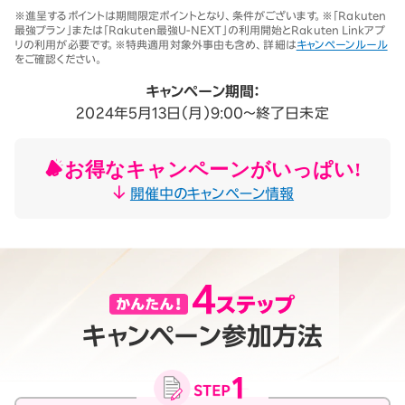
※1 同一名義で累計5回線以上ご契約の場合、2025年11月19日より1回
※進呈するポイントは期間限定ポイントとなり、条件がございます。※「Rakuten
線につき3,500円（税込3,850円、開通翌々月に確定）。「累計」とは、楽
最強プラン」または「Rakuten最強U-NEXT」の利用開始とRakuten Linkアプ
天モバイルがサービスを本格開始した2020年4月8日以降に契約され
リの利用が必要です。※特典適用対象外事由も含め、詳細は
キャンペーンルール
たすべての回線（解約済みの回線も含む）の合計数を指します。
をご確認ください。
契約事務手数料の詳細はこちら
※2025年9月時点。
キャンペーン期間：
2024年5月13日（月）9:00～終了日未定
お得なキャンペーンがいっぱい!
開催中のキャンペーン情報
キャンペーン参加方法
月