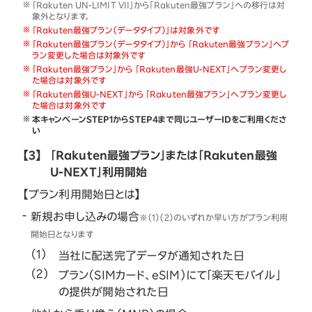
「Rakuten UN-LIMIT VII」から「Rakuten最強プラン」への移行は対
象外となります。
「Rakuten最強プラン（データタイプ）」は対象外です
「Rakuten最強プラン（データタイプ）」から 「Rakuten最強プラン」へプ
ラン変更した場合は対象外です
「Rakuten最強プラン」から 「Rakuten最強U-NEXT」へプラン変更し
た場合は対象外です
「Rakuten最強U-NEXT」から 「Rakuten最強プラン」へプラン変更し
た場合は対象外です
本キャンペーンSTEP1からSTEP4まで同じユーザーIDをご利用くださ
い
【3】
「Rakuten最強プラン」または「Rakuten最強
U-NEXT」利用開始
【プラン利用開始日とは】
新規お申し込みの場合
※（1）（2）のいずれか早い方がプラン利用
開始日となります
当社に配送完了データが通知された日
プラン（SIMカード、eSIM）にて「楽天モバイル」
の提供が開始された日