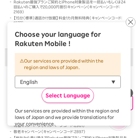
Rakuten最強プランご契約とiPhone対象製品を一括払いもしくは24
回払いのご購入で20,000円割引キャンペーン（キャンペーンコード：
2169）
【15分（標準）通話かけ放題】料金1カ月無料特典（キャンペーンコード：
1977）
他社から乗り換えでRakuten最強プランご契約とiPhone対象製品を一
Choose your language for
括払いもしくは24回払いのご購入で割引キャンペーン（キャンペーンコー
ド：2568）
Rakuten Mobile !
併用不可キャンペーン
Our services are provided within the
region and laws of Japan.
以下のキャンペーンは、
併用不可
となります
本キャンペーン条件を満たす前、または満たした後に、
以下のキャンペーンの条件を満たした場合には、以下の
Select Language
キャンペーンのみが優先的に適用となります
【Android対象製品限定】特価キャンペーン（キャンペーンコード：2178）
Our services are provided within the region and
Rakutenオリジナル製品 1円キャンペーン（キャンペーンコード：2808）
laws of Japan and we provide translations for
「Rakuten最強プラン契約＆Android買い替え超トクプログラム利用」
your convenience.
特価キャンペーン（キャンペーンコード：2961）
The Japanese version of our websites and
敬老キャンペーン（キャンペーンコード：2897）
applications, in which include Rakuten
【他社から乗り換えでRakuten最強プランご契約とiPhone対象製品を