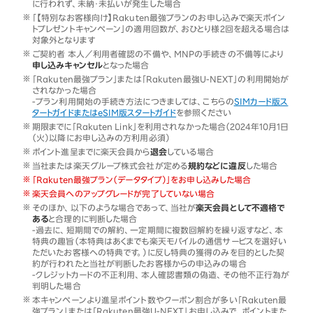
に行われず、未納・未払いが発生した場合
「【特別なお客様向け】Rakuten最強プランのお申し込みで楽天ポイン
トプレゼントキャンペーン」の適用回数が、おひとり様2回を超える場合は
対象外となります
ご契約者 本人／利用者確認の不備や、MNPの手続きの不備等により
申し込みキャンセル
となった場合
「Rakuten最強プラン」または「Rakuten最強U-NEXT」の利用開始が
されなかった場合
-プラン利用開始の手続き方法につきましては、こちらの
SIMカード版ス
タートガイドまたはeSIM版スタートガイド
を参照ください
期限までに「Rakuten Link」を利用されなかった場合（2024年10月1日
（火）以降にお申し込みの方利用必須）
ポイント進呈までに楽天会員から
退会
している場合
当社または楽天グループ株式会社が定める
規約などに違反
した場合
「Rakuten最強プラン（データタイプ）」をお申し込みした場合
楽天会員へのアップグレードが完了していない場合
そのほか、以下のような場合であって、当社が
楽天会員として不適格で
ある
と合理的に判断した場合
-過去に、短期間での解約、一定期間に複数回解約を繰り返すなど、本
特典の趣旨（本特典はあくまでも楽天モバイルの通信サービスを選好い
ただいたお客様への特典です。）に反し特典の獲得のみを目的とした契
約が行われたと当社が判断したお客様からの申込みの場合
-クレジットカードの不正利用、本人確認書類の偽造、その他不正行為が
判明した場合
本キャンペーンより進呈ポイント数やクーポン割合が多い「Rakuten最
強プラン」または「Rakuten最強U-NEXT」お申し込みで、ポイントまた