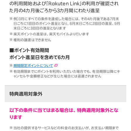
の利用開始および「Rakuten Link」の利用が確認され
た月の4カ月後ごろから3カ月間にわたり進呈
例）3月にすべての条件を達成した場合には、その4カ月後である7月末
日ごろに1回目のポイント進呈となり、8月末日ごろに2回目の進呈、9月
末日ごろに3回目の進呈となります
楽天ポイントの進呈は、楽天モバイルより行います
権利の譲渡はできません
■ポイント有効期間
ポイント進呈日を含めて6カ月
期間限定ポイントについて
有効期限までにポイントを利用いただいた場合でも、有効期限以降にキ
ャンセルや金額修正などが生じた場合には返還されません
特典適用対象外
以下の条件に当てはまる場合は、特典適用対象外とな
ります
当社の提供するサービスなどの料金のお支払いが、お支払い期限まで