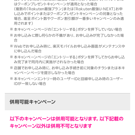
はクーポンプレゼントキャンペーンが適用となった場合
（複数の「Rakuten最強プラン」または「Rakuten最強U-NEXT」お申
し込みでポイントまたはクーポンプレゼントキャンペーンの対象となった
場合、進呈ポイント数やクーポン割引額が一番多いキャンペーンのみ適
用されます）
本キャンペーンページの「エントリーする」ボタンを押下していない場合
お申し込みに際し何らかの不備があり、お申し込みが完了しなかった場
合
Webでお申し込み時に、楽天モバイルお申し込み画面がメンテナンス中
に申し込んだ場合
本キャンペーンページの「エントリーする」ボタンを押下してからお申し込
み完了まで同月内に実施がされなかった場合
店舗でお申し込み時に、お申し込み手続き前に対象のチラシまたは本キ
ャンペーンページを提示しなかった場合
本キャンペーンエントリー時のユーザーIDと回線申し込み時のユーザー
IDが一致しない場合
併用可能キャンペーン
以下のキャンペーンは併用可能となります。以下記載の
キャンペーン以外は併用不可となります