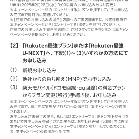
ります（2025年2月26日（水） 9:00以降のお申し込み分より変更）
※本キャンペーンページの「エントリーする」ボタンを押下してからお申し込
み完了まで同月内に実施してください
※【店舗でのお申し込みの場合】店舗へのご来店前までに、お客様自身で
本キャンペーンページから「エントリーする」ボタンを押下してください。
店舗でのお申し込み手続き開始時に、店頭スタッフにチラシまたは本キャン
ペーンページを提示の上、お申し込みください。
【2】
「Rakuten最強プラン」または「Rakuten最強
U-NEXT」へ、下記（1）～（3）いずれかの方法にて
お申し込み
新規お申し込み
他社からの乗り換え（MNP）でお申し込み
楽天モバイル（ドコモ回線・au回線）の料金プラン
からプラン変更（移行）手続き後、お申し込み
※本キャンペーンページの「エントリーする」ボタンを押下してからお申し込
み完了まで、同月内に実施がされなかった場合は、本キャンペーンが適用
されません。
お申し込みが未完了の場合、もしくは「エントリーする」ボタン押下から月を
またいでお申し込みを完了された場合は、お申し込み完了と同月内に再度
本キャンペーンページから「エントリーする」ボタンを押下していただくこと
で、本キャンペーンの適用が可能です。