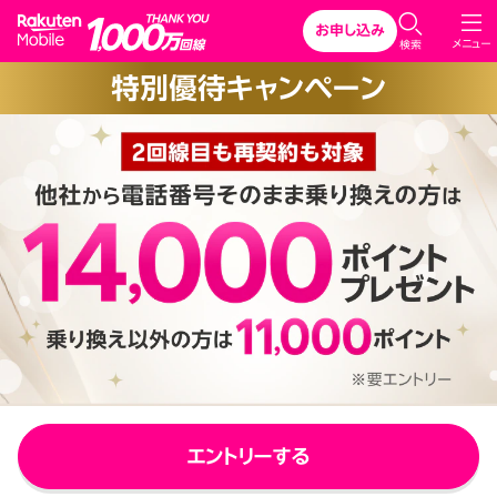
Rakuten Mobile
お申し込み
C
メニュー
検索
l
特別優待キャンペーン
o
s
e
エントリーする