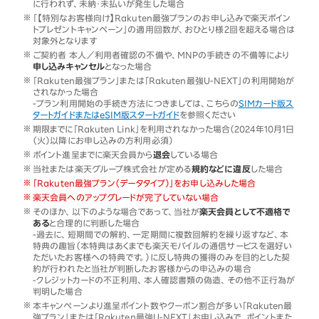
に行われず、未納・未払いが発生した場合
「【特別なお客様向け】Rakuten最強プランのお申し込みで楽天ポイン
トプレゼントキャンペーン」の適用回数が、おひとり様2回を超える場合は
対象外となります
ご契約者 本人／利用者確認の不備や、MNPの手続きの不備等により
申し込みキャンセル
となった場合
「Rakuten最強プラン」または「Rakuten最強U-NEXT」の利用開始が
されなかった場合
-プラン利用開始の手続き方法につきましては、こちらの
SIMカード版ス
タートガイドまたはeSIM版スタートガイド
を参照ください
期限までに「Rakuten Link」を利用されなかった場合（2024年10月1日
（火）以降にお申し込みの方利用必須）
ポイント進呈までに楽天会員から
退会
している場合
当社または楽天グループ株式会社が定める
規約などに違反
した場合
「Rakuten最強プラン（データタイプ）」をお申し込みした場合
楽天会員へのアップグレードが完了していない場合
そのほか、以下のような場合であって、当社が
楽天会員として不適格で
ある
と合理的に判断した場合
-過去に、短期間での解約、一定期間に複数回解約を繰り返すなど、本
特典の趣旨（本特典はあくまでも楽天モバイルの通信サービスを選好い
ただいたお客様への特典です。）に反し特典の獲得のみを目的とした契
約が行われたと当社が判断したお客様からの申込みの場合
-クレジットカードの不正利用、本人確認書類の偽造、その他不正行為が
判明した場合
本キャンペーンより進呈ポイント数やクーポン割合が多い「Rakuten最
強プラン」または「Rakuten最強U-NEXT」お申し込みで、ポイントまた