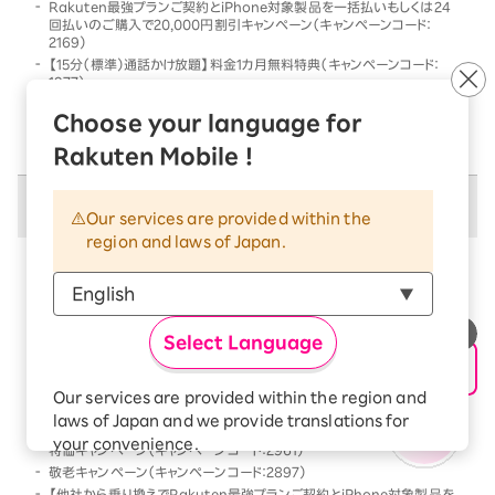
Rakuten最強プランご契約とiPhone対象製品を一括払いもしくは24
回払いのご購入で20,000円割引キャンペーン（キャンペーンコード：
2169）
【15分（標準）通話かけ放題】料金1カ月無料特典（キャンペーンコード：
1977）
他社から乗り換えでRakuten最強プランご契約とiPhone対象製品を一
Choose your language for
括払いもしくは24回払いのご購入で割引キャンペーン（キャンペーンコー
ド：2568）
Rakuten Mobile !
併用不可キャンペーン
Our services are provided within the
region and laws of Japan.
以下のキャンペーンは、
併用不可
となります
本キャンペーン条件を満たす前、または満たした後に、
以下のキャンペーンの条件を満たした場合には、以下の
Select Language
キャンペーンのみが優先的に適用となります
【Android対象製品限定】特価キャンペーン（キャンペーンコード：2178）
Our services are provided within the region and
Rakutenオリジナル製品 1円キャンペーン（キャンペーンコード：2808）
laws of Japan and we provide translations for
「Rakuten最強プラン契約＆Android買い替え超トクプログラム利用」
your convenience.
特価キャンペーン（キャンペーンコード：2961）
The Japanese version of our websites and
敬老キャンペーン（キャンペーンコード：2897）
applications, in which include Rakuten
【他社から乗り換えでRakuten最強プランご契約とiPhone対象製品を