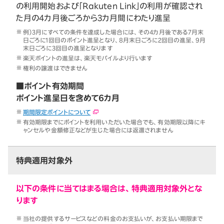
の利用開始および「Rakuten Link」の利用が確認され
た月の4カ月後ごろから3カ月間にわたり進呈
例）3月にすべての条件を達成した場合には、その4カ月後である7月末
日ごろに1回目のポイント進呈となり、8月末日ごろに2回目の進呈、9月
末日ごろに3回目の進呈となります
楽天ポイントの進呈は、楽天モバイルより行います
権利の譲渡はできません
■ポイント有効期間
ポイント進呈日を含めて6カ月
期間限定ポイントについて
有効期限までにポイントを利用いただいた場合でも、有効期限以降にキ
ャンセルや金額修正などが生じた場合には返還されません
特典適用対象外
以下の条件に当てはまる場合は、特典適用対象外とな
ります
当社の提供するサービスなどの料金のお支払いが、お支払い期限まで