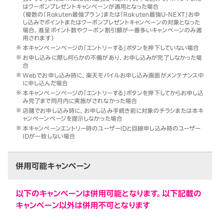
はクーポンプレゼントキャンペーンが適用となった場合
（複数の「Rakuten最強プラン」または「Rakuten最強U-NEXT」お申
し込みでポイントまたはクーポンプレゼントキャンペーンの対象となった
場合、進呈ポイント数やクーポン割引額が一番多いキャンペーンのみ適
用されます）
本キャンペーンページの「エントリーする」ボタンを押下していない場合
お申し込みに際し何らかの不備があり、お申し込みが完了しなかった場
合
Webでお申し込み時に、楽天モバイルお申し込み画面がメンテナンス中
に申し込んだ場合
本キャンペーンページの「エントリーする」ボタンを押下してからお申し込
み完了まで同月内に実施がされなかった場合
店舗でお申し込み時に、お申し込み手続き前に対象のチラシまたは本キ
ャンペーンページを提示しなかった場合
本キャンペーンエントリー時のユーザーIDと回線申し込み時のユーザー
IDが一致しない場合
併用可能キャンペーン
以下のキャンペーンは併用可能となります。以下記載の
キャンペーン以外は併用不可となります