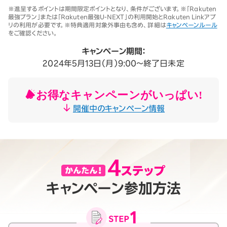
※1 同一名義で累計5回線以上ご契約の場合、2025年11月19日より1回
※進呈するポイントは期間限定ポイントとなり、条件がございます。※「Rakuten
線につき3,500円（税込3,850円、開通翌々月に確定）。「累計」とは、楽
最強プラン」または「Rakuten最強U-NEXT」の利用開始とRakuten Linkアプ
天モバイルがサービスを本格開始した2020年4月8日以降に契約され
リの利用が必要です。※特典適用対象外事由も含め、詳細は
キャンペーンルール
たすべての回線（解約済みの回線も含む）の合計数を指します。
をご確認ください。
契約事務手数料の詳細はこちら
※2025年9月時点。
キャンペーン期間：
2024年5月13日（月）9:00～終了日未定
お得なキャンペーンがいっぱい!
開催中のキャンペーン情報
キャンペーン参加方法
月