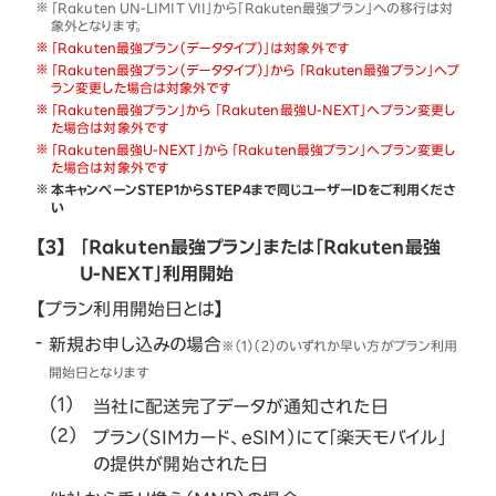
「Rakuten UN-LIMIT VII」から「Rakuten最強プラン」への移行は対
象外となります。
「Rakuten最強プラン（データタイプ）」は対象外です
「Rakuten最強プラン（データタイプ）」から 「Rakuten最強プラン」へプ
ラン変更した場合は対象外です
「Rakuten最強プラン」から 「Rakuten最強U-NEXT」へプラン変更し
た場合は対象外です
「Rakuten最強U-NEXT」から 「Rakuten最強プラン」へプラン変更し
た場合は対象外です
本キャンペーンSTEP1からSTEP4まで同じユーザーIDをご利用くださ
い
【3】
「Rakuten最強プラン」または「Rakuten最強
U-NEXT」利用開始
【プラン利用開始日とは】
新規お申し込みの場合
※（1）（2）のいずれか早い方がプラン利用
開始日となります
当社に配送完了データが通知された日
プラン（SIMカード、eSIM）にて「楽天モバイル」
の提供が開始された日