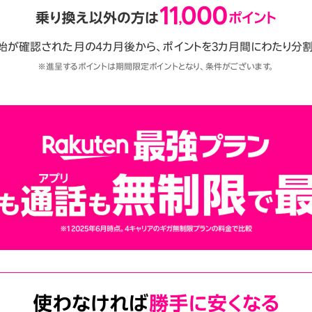
始が確認された月の4カ月後から、ポイントを3カ月間にわたり分割
※進呈するポイントは期間限定ポイントとなり、条件がございます。