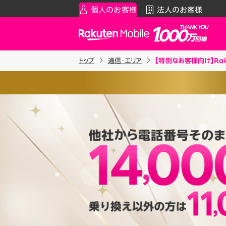
個人のお客様
法人のお客様
Rakuten Mobile
トップ
通信・エリア
【特別なお客様向け】Ra
スマートフォン
お知らせ・その他
スマ
通
、スマホの写真や動画をかんたんに
Rakuten最強プラン
お知らせ
料金シ
ドストレージサービスです。
契約で、50GBまで
“ずーっと”無
データタイプ
スーパーホーダイ／組み合わ
製品
だけます。
ご利用中の方
Rakuten最強U-NEXT
iPhon
Apple
約17,000枚程度（3MB／枚）
割引プログラム
Andro
最強家族割
※1 同一名義で累計5回線以
Wi-F
約170時間程度（5MB／分）
天モバイルがサービスを本格
家族でトクしたい方に
契約事務手数料の詳細はこ
アクセ
最強こども割
※2025年9月時点。
ります。
Raku
12歳までとーってもおトク
最強青春割
もご利用いただけます。
詳細を見る