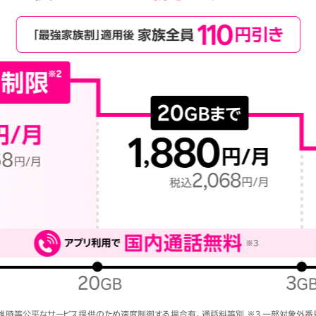
混雑時等公平なサービス提供のため速度制御する場合有。通話料等別 ※3 一部対象外番