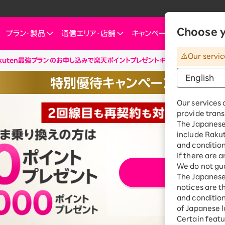
Choose y
プラン・
製品
通信エリア・
店舗
キャンペーン
お知らせ・
Our servic
kuten最強プランのお申し込みで楽天ポイントプレゼントキャンペーン
ートフォン
信エリア
ご検討中の方へ
ご来店のお客様へ
インターネット・電気
インターネット・電
お客様
特別優待キャンペーン
ミュレーション
お申し込みキャンペーン
スマートフォン
SIM
お申し込みガイド
ショップ（店舗）
Rakuten Turbo
Rakuten Tu
楽天
Our services 
これからお申し込み・製品購入をする方
せプランを
eSIM
料金プラン
provide trans
Rakuten Turbo
なぜ今楽天モバイルなのか
楽天ひかり
Rak
※要エントリ
デュアルSIM
ご利用特典・キャンペーン
The Japanese 
e
楽天ひかり
include Raku
楽天モバイルをご利用中の方向けおトク情報
ご利用製品の対応確認
お客様の声
楽天でんき
楽天
 Watch
and condition
料金プラン
If there are 
id
スマホ活用術を学ぶ
楽天
We do not gua
エ
上ご契約の場合、2025年11月19日より1回線につき3,500円（税込3,850円、開通翌
楽天でんき
iルーター
The Japanese 
開始した2020年4月8日以降に契約されたすべての回線（解約済みの回線も含む）の合
料金プラン
ちら
notices are t
サリ
and conditions
ten 認定中古
of Japanese l
おうちのネット
Certain featu
Turboとひかり、