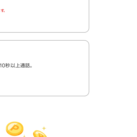
す。
で10秒以上通話。