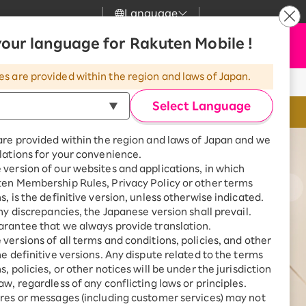
Language
our language for Rakuten Mobile !
サポート
C
お申し込み
検索
my 楽天モバイル
l
o
es are provided within the region and laws of Japan.
s
気
サポート
スマホとセットでおトク
e
Select Language
eSIMならSIMカ
rbo
モバイル
最強おうちプログラム
are provided within the region and laws of Japan and we
スマホ＋Rakuten Turbo
lations for your convenience.
uten Turbo
Rakuten Turbo 初めて申し込
ー
version of our websites and applications, in which
みで毎月1,000ポイント還元
ten Membership Rules, Privacy Policy or other terms
ひかり
スマホ＋楽天ひかり
s, is the definitive version, unless otherwise indicated.
楽天ひかり初めて申し込みで毎
any discrepancies, the Japanese version shall prevail.
月1,000ポイント還元
でんき
rantee that we always provide translation.
ントリーする
々月に確定）。「累計」とは、楽
versions of all terms and conditions, policies, and other
計数を指します。
he definitive versions. Any dispute related to the terms
, policies, or other notices will be under the jurisdiction
aw, regardless of any conflicting laws or principles.
診断
res or messages (including customer services) may not
※eSIM対応製品
どっちがいい？