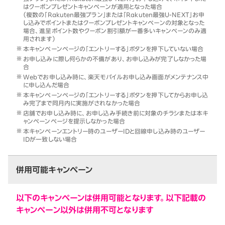
はクーポンプレゼントキャンペーンが適用となった場合
（複数の「Rakuten最強プラン」または「Rakuten最強U-NEXT」お申
し込みでポイントまたはクーポンプレゼントキャンペーンの対象となった
場合、進呈ポイント数やクーポン割引額が一番多いキャンペーンのみ適
用されます）
本キャンペーンページの「エントリーする」ボタンを押下していない場合
お申し込みに際し何らかの不備があり、お申し込みが完了しなかった場
合
Webでお申し込み時に、楽天モバイルお申し込み画面がメンテナンス中
に申し込んだ場合
本キャンペーンページの「エントリーする」ボタンを押下してからお申し込
み完了まで同月内に実施がされなかった場合
店舗でお申し込み時に、お申し込み手続き前に対象のチラシまたは本キ
ャンペーンページを提示しなかった場合
本キャンペーンエントリー時のユーザーIDと回線申し込み時のユーザー
IDが一致しない場合
併用可能キャンペーン
以下のキャンペーンは併用可能となります。以下記載の
キャンペーン以外は併用不可となります