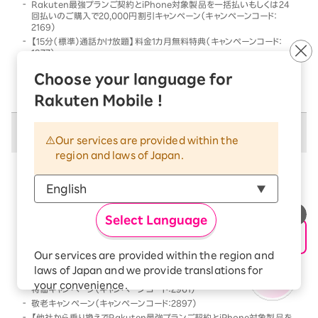
Rakuten最強プランご契約とiPhone対象製品を一括払いもしくは24
回払いのご購入で20,000円割引キャンペーン（キャンペーンコード：
2169）
【15分（標準）通話かけ放題】料金1カ月無料特典（キャンペーンコード：
1977）
他社から乗り換えでRakuten最強プランご契約とiPhone対象製品を一
Choose your language for
括払いもしくは24回払いのご購入で割引キャンペーン（キャンペーンコー
ド：2568）
Rakuten Mobile !
併用不可キャンペーン
Our services are provided within the
region and laws of Japan.
以下のキャンペーンは、
併用不可
となります
本キャンペーン条件を満たす前、または満たした後に、
以下のキャンペーンの条件を満たした場合には、以下の
Select Language
キャンペーンのみが優先的に適用となります
【Android対象製品限定】特価キャンペーン（キャンペーンコード：2178）
Our services are provided within the region and
Rakutenオリジナル製品 1円キャンペーン（キャンペーンコード：2808）
laws of Japan and we provide translations for
「Rakuten最強プラン契約＆Android買い替え超トクプログラム利用」
your convenience.
特価キャンペーン（キャンペーンコード：2961）
The Japanese version of our websites and
敬老キャンペーン（キャンペーンコード：2897）
applications, in which include Rakuten
【他社から乗り換えでRakuten最強プランご契約とiPhone対象製品を