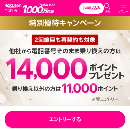
Rakuten Mobile
お申し込み
C
メニュー
検索
l
特別優待キャンペーン
o
s
e
エントリーする