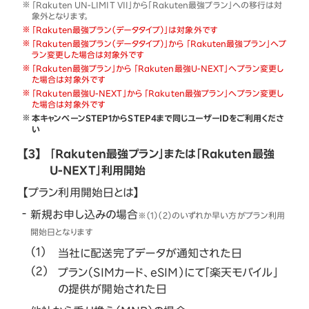
「Rakuten UN-LIMIT VII」から「Rakuten最強プラン」への移行は対
象外となります。
「Rakuten最強プラン（データタイプ）」は対象外です
「Rakuten最強プラン（データタイプ）」から 「Rakuten最強プラン」へプ
ラン変更した場合は対象外です
「Rakuten最強プラン」から 「Rakuten最強U-NEXT」へプラン変更し
た場合は対象外です
「Rakuten最強U-NEXT」から 「Rakuten最強プラン」へプラン変更し
た場合は対象外です
本キャンペーンSTEP1からSTEP4まで同じユーザーIDをご利用くださ
い
【3】
「Rakuten最強プラン」または「Rakuten最強
U-NEXT」利用開始
【プラン利用開始日とは】
新規お申し込みの場合
※（1）（2）のいずれか早い方がプラン利用
開始日となります
当社に配送完了データが通知された日
プラン（SIMカード、eSIM）にて「楽天モバイル」
の提供が開始された日