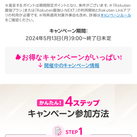
※1 同一名義で累計5回線以上ご契約の場合、2025年11月19日より1回
※進呈するポイントは期間限定ポイントとなり、条件がございます。※「Rakuten
線につき3,500円（税込3,850円、開通翌々月に確定）。「累計」とは、楽
最強プラン」または「Rakuten最強U-NEXT」の利用開始とRakuten Linkアプ
天モバイルがサービスを本格開始した2020年4月8日以降に契約され
リの利用が必要です。※特典適用対象外事由も含め、詳細は
キャンペーンルール
たすべての回線（解約済みの回線も含む）の合計数を指します。
をご確認ください。
契約事務手数料の詳細はこちら
※2025年9月時点。
キャンペーン期間：
2024年5月13日（月）9:00～終了日未定
お得なキャンペーンがいっぱい!
開催中のキャンペーン情報
キャンペーン参加方法
月