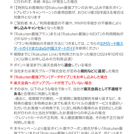
に行われず、未納・未払いが発生した場合
「【特別なお客様向け】Rakuten最強プランのお申し込みで楽天ポイン
トプレゼントキャンペーン」の適用回数が、おひとり様2回を超える場合は
対象外となります
ご契約者 本人／利用者確認の不備や、MNPの手続きの不備等により
申し込みキャンセル
となった場合
「Rakuten最強プラン」または「Rakuten最強U-NEXT」の利用開始が
されなかった場合
-プラン利用開始の手続き方法につきましては、こちらの
SIMカード版ス
タートガイドまたはeSIM版スタートガイド
を参照ください
期限までに「Rakuten Link」を利用されなかった場合（2024年10月1日
（火）以降にお申し込みの方利用必須）
ポイント進呈までに楽天会員から
退会
している場合
当社または楽天グループ株式会社が定める
規約などに違反
した場合
「Rakuten最強プラン（データタイプ）」をお申し込みした場合
楽天会員へのアップグレードが完了していない場合
そのほか、以下のような場合であって、当社が
楽天会員として不適格で
ある
と合理的に判断した場合
-過去に、短期間での解約、一定期間に複数回解約を繰り返すなど、本
特典の趣旨（本特典はあくまでも楽天モバイルの通信サービスを選好い
ただいたお客様への特典です。）に反し特典の獲得のみを目的とした契
約が行われたと当社が判断したお客様からの申込みの場合
-クレジットカードの不正利用、本人確認書類の偽造、その他不正行為が
判明した場合
本キャンペーンより進呈ポイント数やクーポン割合が多い「Rakuten最
強プラン」または「Rakuten最強U-NEXT」お申し込みで、ポイントまた