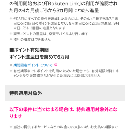
の利用開始および「Rakuten Link」の利用が確認され
た月の4カ月後ごろから3カ月間にわたり進呈
例）3月にすべての条件を達成した場合には、その4カ月後である7月末
日ごろに1回目のポイント進呈となり、8月末日ごろに2回目の進呈、9月
末日ごろに3回目の進呈となります
楽天ポイントの進呈は、楽天モバイルより行います
権利の譲渡はできません
■ポイント有効期間
ポイント進呈日を含めて6カ月
期間限定ポイントについて
有効期限までにポイントを利用いただいた場合でも、有効期限以降にキ
ャンセルや金額修正などが生じた場合には返還されません
特典適用対象外
以下の条件に当てはまる場合は、特典適用対象外とな
ります
当社の提供するサービスなどの料金のお支払いが、お支払い期限まで