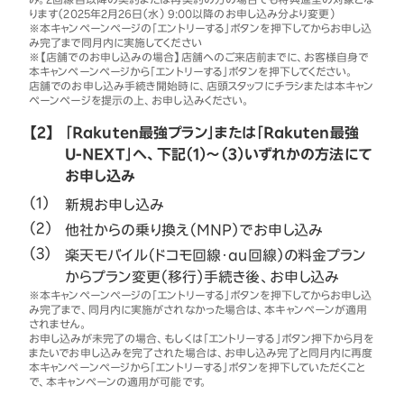
ります（2025年2月26日（水） 9:00以降のお申し込み分より変更）
※本キャンペーンページの「エントリーする」ボタンを押下してからお申し込
み完了まで同月内に実施してください
※【店舗でのお申し込みの場合】店舗へのご来店前までに、お客様自身で
本キャンペーンページから「エントリーする」ボタンを押下してください。
店舗でのお申し込み手続き開始時に、店頭スタッフにチラシまたは本キャン
ペーンページを提示の上、お申し込みください。
【2】
「Rakuten最強プラン」または「Rakuten最強
U-NEXT」へ、下記（1）～（3）いずれかの方法にて
お申し込み
新規お申し込み
他社からの乗り換え（MNP）でお申し込み
楽天モバイル（ドコモ回線・au回線）の料金プラン
からプラン変更（移行）手続き後、お申し込み
※本キャンペーンページの「エントリーする」ボタンを押下してからお申し込
み完了まで、同月内に実施がされなかった場合は、本キャンペーンが適用
されません。
お申し込みが未完了の場合、もしくは「エントリーする」ボタン押下から月を
またいでお申し込みを完了された場合は、お申し込み完了と同月内に再度
本キャンペーンページから「エントリーする」ボタンを押下していただくこと
で、本キャンペーンの適用が可能です。