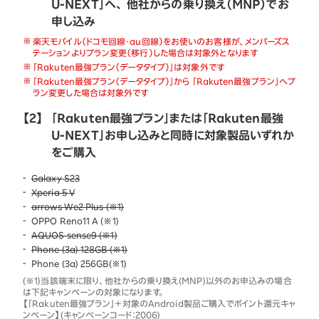
U-NEXT」へ、 他社からの乗り換え（MNP）でお
申し込み
楽天モバイル（ドコモ回線・au回線）をお使いのお客様が、メンバーズス
テーションよりプラン変更（移行）した場合は対象外となります
「Rakuten最強プラン（データタイプ）」は対象外です
「Rakuten最強プラン（データタイプ）」から 「Rakuten最強プラン」へプ
ラン変更した場合は対象外です
【2】
「Rakuten最強プラン」または「Rakuten最強
U-NEXT」お申し込みと同時に対象製品いずれか
をご購入
Galaxy S23
Xperia 5 V
arrows We2 Plus (※1)
OPPO Reno11 A (※1)
AQUOS sense9 (※1)
Phone (3a) 128GB (※1)
Phone (3a) 256GB(※1)
(※1)当該端末に限り、他社からの乗り換え(MNP)以外のお申込みの場合
は下記キャンペーンの対象になります。
【「Rakuten最強プラン」＋対象のAndroid製品ご購入でポイント還元キャ
ンペーン】(キャンペーンコード：2006)