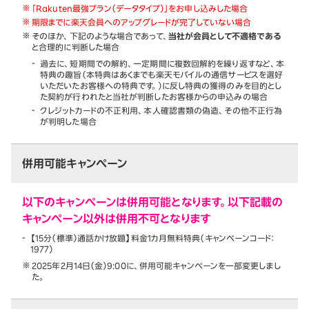
「Rakuten最強プラン（データタイプ）」をお申し込みした場合
期限までに楽天会員へのアップグレードが完了していない場合
そのほか、下記のような場合であって、
当社が会員として不適格である
と合理的に判断した場合
過去に、短期間での解約、一定期間に複数回解約を繰り返すなど、本
特典の趣旨（本特典はあくまでも楽天モバイルの通信サービスを選好
いただいたお客様への特典です。）に反し特典の獲得のみを目的とし
た契約が行われたと当社が判断したお客様からの申込みの場合
クレジットカードの不正利用、本人確認書類の偽造、その他不正行為
が判明した場合
併用可能キャンペーン
以下のキャンペーンは併用可能となります。以下記載の
キャンペーン以外は併用不可となります
【15分（標準）通話かけ放題】料金1カ月無料特典（キャンペーンコード：
1977）
2025年2月14日（金）9:00に、併用可能キャンペーンを一部変更しまし
た。