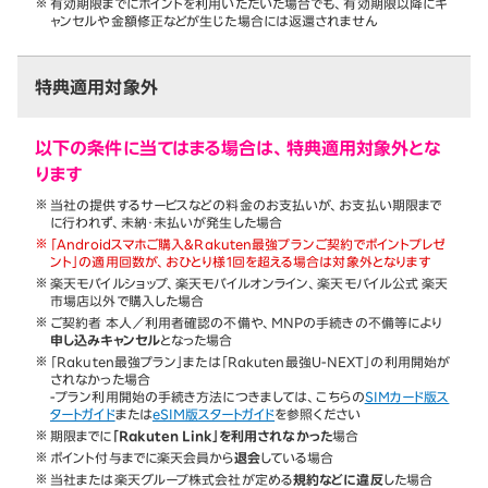
有効期限までにポイントを利用いただいた場合でも、有効期限以降にキ
ャンセルや金額修正などが生じた場合には返還されません
特典適用対象外
以下の条件に当てはまる場合は、特典適用対象外とな
ります
当社の提供するサービスなどの料金のお支払いが、お支払い期限まで
に行われず、未納・未払いが発生した場合
「Androidスマホご購入&Rakuten最強プランご契約でポイントプレゼ
ント」の適用回数が、おひとり様1回を超える場合は対象外となります
楽天モバイルショップ、楽天モバイルオンライン、楽天モバイル公式 楽天
市場店以外で購入した場合
ご契約者 本人／利用者確認の不備や、MNPの手続きの不備等により
申し込みキャンセル
となった場合
「Rakuten最強プラン」または「Rakuten最強U-NEXT」の利用開始が
されなかった場合
-プラン利用開始の手続き方法につきましては、こちらの
SIMカード版ス
タートガイド
または
eSIM版スタートガイド
を参照ください
期限までに
「Rakuten Link」を利用されなかった
場合
ポイント付与までに楽天会員から
退会
している場合
当社または楽天グループ株式会社が定める
規約などに違反
した場合