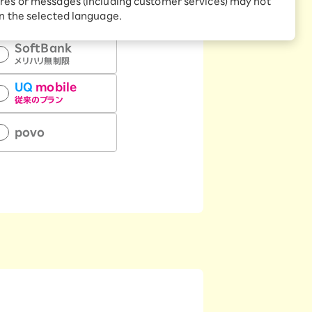
res or messages (including customer services) may not
docomo
in the selected language.
mini/MAX
SoftBank
メリハリ無制限
UQ
mobile
従来のプラン
povo