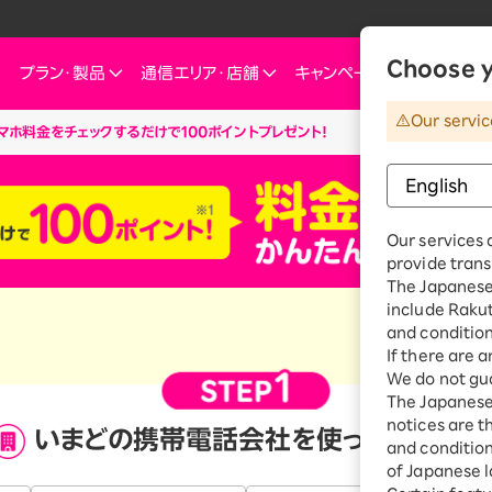
Choose y
プラン・
製品
通信エリア・
店舗
キャンペーン
お知らせ・
Our servic
マホ料金をチェックするだけで100ポイントプレゼント！
他
ートフォン
信エリア
ご検討中の方へ
ご来店のお客様へ
インターネット・電気
インターネット・電
お客様
ミュレーション
お申し込みキャンペーン
スマートフォン
SIM
お申し込みガイド
ショップ（店舗）
Rakuten Turbo
Rakuten Tu
楽
これからお申し込み・製品購入をする方
ダイ／組み合わせプランを
eSIM
料金プラン
Our services 
Rakuten Turbo
なぜ今楽天モバイルなのか
楽天ひかり
Ra
provide trans
デュアルSIM
ご利用特典・キャンペーン
e
The Japanese 
楽天ひかり
楽天モバイルをご利用中の方向けおトク情報
ご利用製品の対応確認
お客様の声
楽天でんき
楽
include Raku
 Watch
料金プラン
and condition
id
スマホ活用術を学ぶ
楽
If there are 
楽天でんき
We do not gua
iルーター
The Japanese 
料金プラン
サリ
notices are t
いまどの携帯電話会社を
使っていますか
ten 認定中古
and conditions
おうちのネット
of Japanese l
Turboとひかり、