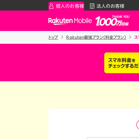
個人のお客様
法人のお客様
Rakuten Mobile
トップ
Rakuten最強プラン（料金プラン）
ス
スマートフォン
お知らせ・その
スマ
通
Rakuten最強プラン
お知らせ
料金シ
データタイプ
スーパーホー
製品
ご利用中の方
Rakuten最強U-NEXT
iPhon
Apple
割引プログラム
Andro
最強家族割
Wi-F
家族でトクしたい方に
アクセ
最強こども割
Raku
12歳までとーってもおトク
最強青春割