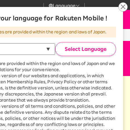
Language
our language for Rakuten Mobile !
サポート
お申し込み
検索
my 楽天モバイル
es are provided within the region and laws of Japan.
気
サポート
スマホとセットでおトク
Select Language
rbo
天モバイル
最強おうちプログラム
スマホ＋Rakuten Turbo
are provided within the region and laws of Japan and we
kuten Turbo
Rakuten Turbo 初めて申し込
lations for your convenience.
みで毎月1,000ポイント還元
version of our websites and applications, in which
天ひかり
スマホ＋楽天ひかり
ten Membership Rules, Privacy Policy or other terms
楽天ひかり初めて申し込みで毎
s, is the definitive version, unless otherwise indicated.
月1,000ポイント還元
天でんき
any discrepancies, the Japanese version shall prevail.
rantee that we always provide translation.
versions of all terms and conditions, policies, and other
he definitive versions. Any dispute related to the terms
？
, policies, or other notices will be under the jurisdiction
診断
aw, regardless of any conflicting laws or principles.
どっちがいい？