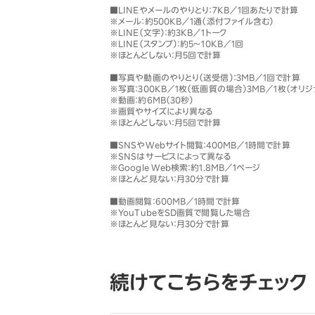
■LINEやメールのやりとり：7KB／1回あたりで計算
※メール：約500KB／1通（添付ファイル含む）
※LINE（文字）：約3KB／1トーク
※LINE（スタンプ）：約5〜10KB／1回
※ほとんどしない：月5回で計算
■写真や動画のやりとり（送受信）：3MB／1回で計算
※写真：300KB／1枚（低画質の場合）3MB／1枚（オリ
※動画：約6MB（30秒）
※画質やサイズにより異なる
※ほとんどしない：月5回で計算
■SNSやWebサイト閲覧：400MB／1時間で計算
※SNSはサービスによって異なる
※Google Web検索：約1.8MB／1ページ
※ほとんど見ない：月30分で計算
■動画閲覧：600MB／1時間で計算
※YouTubeをSD画質で閲覧した場合
※ほとんど見ない：月30分で計算
続けてこちらをチェック