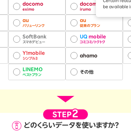
ションサービス
Certain featu
docomo
docomo
be available 
eximo
irumo
au
au
活
バリューリンク
従来のプラン
SoftBank
UQ
mobile
スマホデビュー
コミコミ/トクトク
Y!mobile
ahamo
シンプル3
LINEMO
その他
ベストプラン
どのくらいデータを
使いますか？