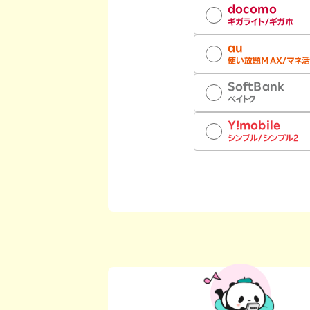
オプ
22歳までずーっとおトク
docomo
最強シニアプログラム
ギガライト/ギガホ
65歳以上から
au
ずーっと安心&おトク
使い放題MAX/マネ
SoftBank
ペイトク
Y!mobile
シンプル/シンプル2