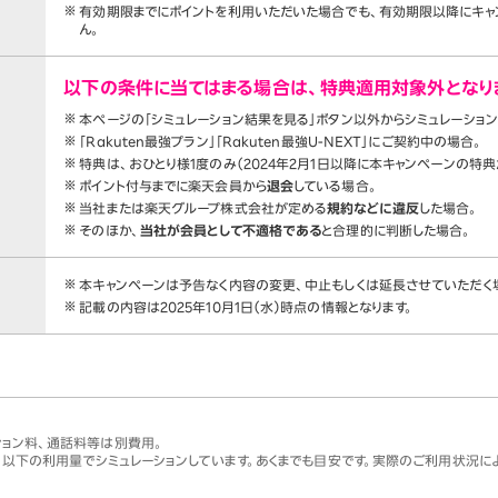
有効期限までにポイントを利用いただいた場合でも、有効期限以降にキ
ん。
以下の条件に当てはまる場合は、特典適用対象外となり
本ページの「シミュレーション結果を見る」ボタン以外からシミュレーショ
「Rakuten最強プラン」「Rakuten最強U-NEXT」にご契約中の場合。
特典は、おひとり様1度のみ（2024年2月1日以降に本キャンペーンの特
ポイント付与までに楽天会員から
退会
している場合。
当社または楽天グループ株式会社が定める
規約などに違反
した場合。
そのほか、
当社が会員として不適格である
と合理的に判断した場合。
本キャンペーンは予告なく内容の変更、中止もしくは延長させていただく
記載の内容は2025年10月1日（水）時点の情報となります。
ション料、通話料等は別費用。
。以下の利用量でシミュレーションしています。あくまでも目安です。実際のご利用状況によ