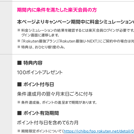
期間内に条件を満たした楽天会員の方
本ページよりキャンペーン期間中に料金シミュレーショ
料金シミュレーションの結果を確認するには楽天会員ログインが必要です。
グイン画面に遷移します。
「Rakuten最強プラン」「Rakuten最強U-NEXT」にご契約中の場合は
特典は、おひとり様1度のみ。
■ 特典内容
100ポイントプレゼント
■ ポイント付与日
条件達成月の翌々月末日ごろに付与
条件達成後、ポイントの進呈まで期間があります。
■ ポイント有効期間
ポイント付与日を含めて6カ月
期間限定ポイントについて（
https://ichiba.faq.rakuten.net/detail