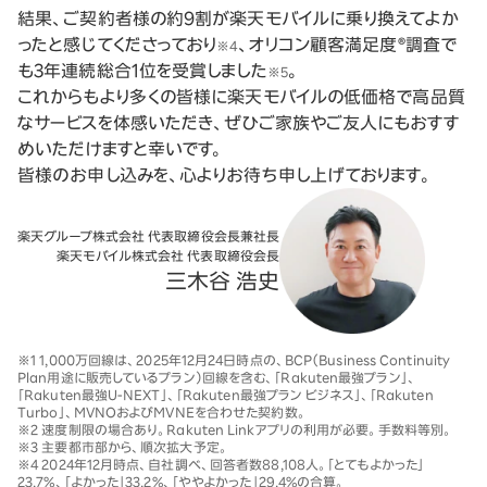
結果、ご契約者様の約9割が楽天モバイルに乗り換えてよか
ったと感じてくださっており
、オリコン顧客満足度®調査で
※4
も3年連続総合1位を受賞しました
。
※5
これからもより多くの皆様に楽天モバイルの低価格で高品質
なサービスを体感いただき、ぜひご家族やご友人にもおすす
めいただけますと幸いです。
皆様のお申し込みを、心よりお待ち申し上げております。
楽天グループ株式会社 代表取締役会長兼社長
楽天モバイル株式会社 代表取締役会長
三木谷 浩史
※1 1,000万回線は、2025年12月24日時点の、BCP（Business Continuity
Plan用途に販売しているプラン）回線を含む、「Rakuten最強プラン」、
「Rakuten最強U-NEXT」、「Rakuten最強プラン ビジネス」、「Rakuten
Turbo」、MVNOおよびMVNEを合わせた契約数。
※2 速度制限の場合あり。Rakuten Linkアプリの利用が必要。手数料等別。
※3 主要都市部から、順次拡大予定。
※4 2024年12月時点、自社調べ、回答者数88,108人。「とてもよかった」
23.7%、「よかった」33.2%、「ややよかった」29.4%の合算。