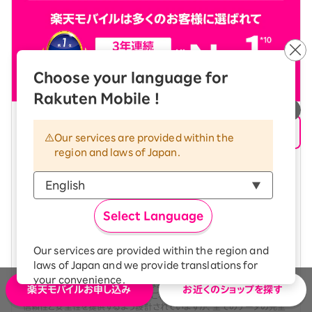
Choose your language for
Rakuten Mobile !
料金プランの詳細を見る
Our services are provided within the
region and laws of Japan.
料金シミュレーションをする
Select Language
※製品代、オプション料は別費用 *1 混雑時など公平なサービス提供のた
め速度制御する場合あり *2 別途有料作品等あり。 *3 期間限定ポイント。
全ての条件を満たしたことが確認された月の翌々月末日ごろに付与 *4 一
Our services are provided within the region and
部対象外番号あり。国内通話のみ。各種サービスには使用条件等あり *5
一部対象外番号あり。Rakuten Linkアプリ未使用時30秒22円 *6 通話
laws of Japan and we provide translations for
料等別。2GB超過後は最大128kbps。
対象エリア
及び条件は変更する場
your convenience.
合あり *7 毎月の獲得上限ポイントは2,000ポイント。期間限定ポイント。
楽天モバイルお申し込み
お近くのショップを探す
The Japanese version of our websites and
SPUの詳細はこちら
*8 サービスのご利用には別途通信料が発生。高い
信頼性と安全性を提供するよう設計されていますが、全てのデータの完全
applications, in which include Rakuten