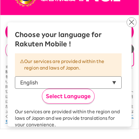
料金プランの詳細を見る
Choose your language for
Rakuten Mobile !
料金シミュレーションをする
Our services are provided within the
※製品代、オプション料は別費用 *1 混雑時など公平なサービス提供のため速度
region and laws of Japan.
制御する場合あり *2 別途有料作品等あり。 *3 期間限定ポイント。全ての条件
を満たしたことが確認された月の翌々月末日ごろに付与 *4 一部対象外番号あ
り。国内通話のみ。各種サービスには使用条件等あり *5 一部対象外番号あり。
Rakuten Linkアプリ未使用時30秒22円 *6 通話料等別。2GB超過後は最大
128kbps。
対象エリア
及び条件は変更する場合あり *7 毎月の獲得上限ポイント
Select Language
は2,000ポイント。期間限定ポイント。
SPUの詳細はこちら
*8 サービスのご利用
には別途通信料が発生。高い信頼性と安全性を提供するよう設計されています
が、全てのデータの完全な保護を半永久的に保証するものではありません。*9 ミ
Our services are provided within the region and
ュージックとマガジンの対象コンテンツに一部制限あり。各キャンペーンは予告な
く変更・終了する場合あり。その他一部条件あり。
エンタメコンテンツの詳細はこ
laws of Japan and we provide translations for
ちら
*10 2025年 オリコン顧客満足度Ⓡ調査 携帯キャリア 総合 第1位
your convenience.
The Japanese version of our websites and
applications, in which include Rakuten