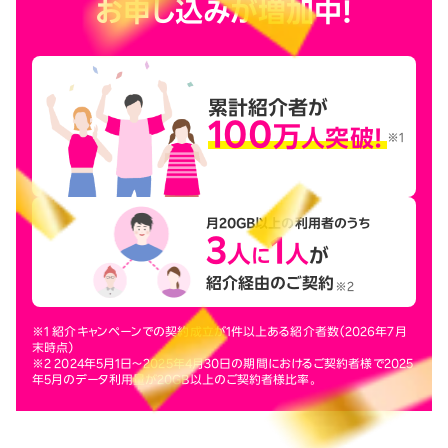
お申し込みが増加中！
累計紹介者が
100
万
人突破!
※1
月20GB以上の利用者のうち
3
1
人
人
に
が
紹介経由のご契約
※2
※1 紹介キャンペーンでの契約成立が1件以上ある紹介者数（2026年7月
末時点）
※2 2024年5月1日〜2025年4月30日の期間におけるご契約者様で2025
年5月のデータ利用量が20GB以上のご契約者様比率。