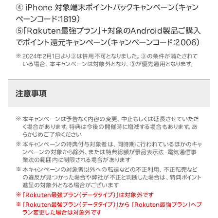
④ iPhone 対象端末ポイントバックキャンペーン（キャン
ペーンコード：1819）
⑤「Rakuten最強プラン」＋対象のAndroid製品ご購入
でポイント還元キャンペーン（キャンペーンコード：2006）
2024年2月1日より③は併用不可となりました。③の条件が満たされて
いる場合、本キャンペーンは対象外となり、③が優先適用となります。
注意事項
本キャンペーンは予告なく内容の変更、中止もしくは延長させていただ
く場合があります。特典は今後の開催時に増減する場合もあります。あ
らかじめご了承ください
本キャンペーンの特典付与対象者は、同時期に行われているほかのキャ
ンペーンの対象から除外、または特典総額が景品表示法・電気通信事
業法の範囲内に制限される場合があります
本キャンペーンの対象者以外への転送などの不正利用、不正転売など
の違反が見つかった場合や弊社が不正と判断した場合は、特典ポイント
進呈の対象外となる場合がございます
「Rakuten最強プラン（データタイプ）」は対象外です
「Rakuten最強プラン（データタイプ）」から 「Rakuten最強プラン」へプ
ラン変更した場合は対象外です