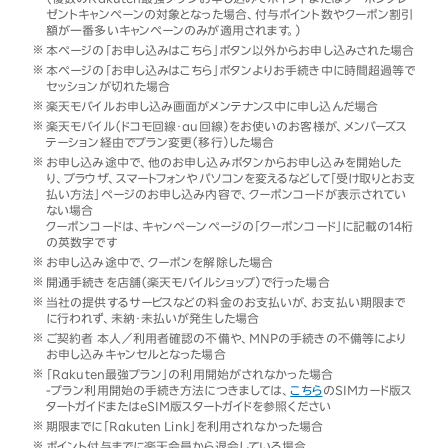
ゼントキャンペーンの対象となった場合、付与ポイント数やクーポン割引
額が一番多いキャンペーンのみが適用されます。）
本ページの「お申し込みはこちら」ボタン以外からお申し込みされた場合
本ページの「お申し込みはこちら」ボタンよりお手続き中に時間超過等で
セッションが切れた場合
楽天モバイルお申し込み画面がメンテナンス中に申し込んだ場合
楽天モバイル（ドコモ回線・au回線）をお使いのお客様が、メンバーズス
テーション経由でプラン変更（移行）した場合
お申し込み途中で、他のお申し込みボタンからお申し込みを開始した
り、ブラウザ、スマートフォンやパソコンを変えるなどして「受け取りとお支
払い方法」ページのお申し込み内容で、クーポンコードが表示されてい
ない場合
クーポンコードは、キャンペーンページの「クーポンコード」に記載の14桁
の英数字です
お申し込み途中で、クーポンを解除した場合
開通手続きを店舗（楽天モバイルショップ）で行った場合
当社の提供するサービスなどの料金のお支払いが、お支払い期限まで
に行われず、未納・未払いが発生した場合
ご契約者 本人／利用者確認の不備や、MNPの手続きの不備等により
お申し込みキャンセルとなった場合
「Rakuten最強プラン」の利用開始がされなかった場合
-プラン利用開始の手続き方法につきましては、
こちら
のSIMカード版ス
タートガイドまたはeSIM版スタートガイドを参照ください
期限までに「Rakuten Link」を利用されなかった場合
ポイント付与までに楽天会員から退会している場合