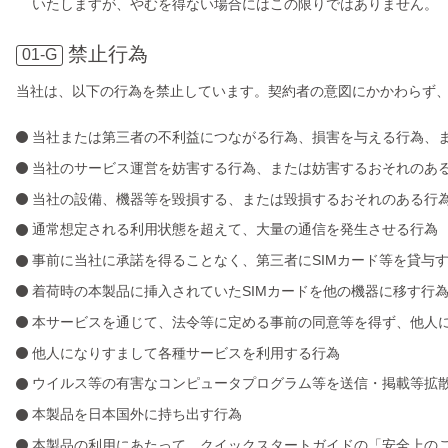
いたしますが、やむを得ない場合にはこの限りではありません。
禁止行為
01-G
当社は、以下の行為を禁止しています。契約者の意図にかかわらず
当社または第三者の不利益につながる行為、損害を与える行為、
当社のサービス運営を妨害する行為、または妨害するおそれのあ
当社の設備、機器等を毀損する、または毀損するおそれのある行
通常想定される利用状態を超えて、大量の通信を発生させる行為
事前に当社に承諾を得ることなく、第三者にSIMカード等を貸与
着荷時の本製品に挿入されていたSIMカードを他の機器に移す行
本サービスを通じて、法令等に定める事前の同意等を得ず、他人
他人になりすまして各種サービスを利用する行為
ウイルス等の有害なコンピュータプログラム等を送信・掲載等拡
本製品を日本国外に持ち出す行為
本製品の利用にあたって、クイックスタートガイドの「安全上の