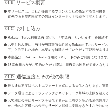
サービス概要
01-B
本サービスは、当社が提供するプランと当社の指定する専用機器
置先である屋内限定での無線インターネット接続を可能とします
お申し込み
01-C
Rakuten Turbo利用契約（以下、「本契約」といいます
お申し込み後に、当社が当該設置先住所をRakuten Turbo
ア）と判定した場合、本契約を解除させていただく可能性があり
本製品は、Rakuten Turbo専用のSIMカードのみご利用になれます
18歳未満の方がご契約いただく際は、親権者の同意が必要となり
通信速度とその他の制限
01-D
最大通信速度はベストエフォート方式による提供となります。実
データ通信によるトラフィックがネットワーク帯域の上限を超え
お客様に公平にサービスを提供するために有益と認める通信速度
せ、他のお客様への公平なサービス提供に支障をきたすおそれの