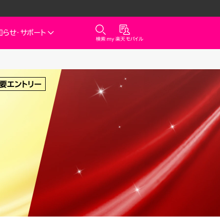
知らせ・
サポート
検索
my 楽天モバイル
気
サポート
スマホとセットでおトク
rbo
天モバイル
最強おうちプログラム
スマホ＋Rakuten Turbo
kuten Turbo
Rakuten Turbo 初めて申し込
みで毎月1,000ポイント還元
天ひかり
スマホ＋楽天ひかり
楽天ひかり初めて申し込みで毎
月1,000ポイント還元
天でんき
診断
どっちがいい？