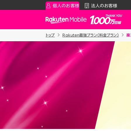
個人のお客様
法人のお客様
Rakuten Mobile
トップ
Rakuten最強プラン（料金プラン）
楽
スマートフォン
お知らせ・その
スマ
通
Rakuten最強プラン
お知らせ
料金シ
データタイプ
スーパーホー
製品
ご利用中の方
Rakuten最強U-NEXT
iPhon
Apple
割引プログラム
Andro
最強家族割
Wi-F
家族でトクしたい方に
アクセ
最強こども割
Raku
12歳までとーってもおトク
最強青春割