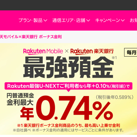
プラン・
製品
通信エリア・
店舗
キャンペーン
お
天モバイル×楽天銀行 ボーナス金利
他
ートフォン
信エリア
ご検討中の方へ
ご来店のお客様へ
インターネット・電気
インターネット・電
お客様
ミュレーション
お申し込みキャンペーン
スマートフォン
SIM
お申し込みガイド
ショップ（店舗）
Rakuten Turbo
Rakuten Tu
楽
これからお申し込み・製品購入をする方
ダイ／組み合わせプランを
eSIM
料金プラン
Rakuten Turbo
なぜ今楽天モバイルなのか
楽天ひかり
Ra
デュアルSIM
ご利用特典・キャンペーン
e
楽天ひかり
楽天モバイルをご利用中の方向けおトク情報
ご利用製品の対応確認
お客様の声
楽天でんき
楽
 Watch
料金プラン
id
スマホ活用術を学ぶ
楽
楽天でんき
iルーター
料金プラン
サリ
ten 認定中古
おうちのネット
Turboとひかり、