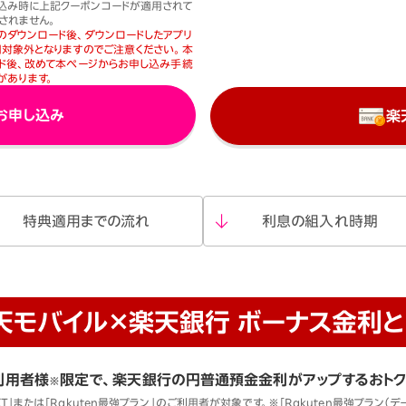
お申し込み時に上記クーポンコードが適用されて
されません。
プリのダウンロード後、ダウンロードしたアプリ
対象外となりますのでご注意ください。本
ド後、改めて本ページからお申し込み手続
があります。
お申し込み
楽
特典適用
までの流れ
利息の組入れ時期
天モバイル×楽天銀行
ボーナス金利と
利用者様
限定で、楽天銀行の円普通預金金利がアップするおトク
※
EXT」または「Rakuten最強プラン」のご利用者が対象です。※「Rakuten最強プラン（