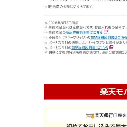
※1円未満の金額は切り捨てます。
※ 2026年8月3日時点
※ 普通預金金利は変動金利です。お預入れ後の金利は
※ 普通預金の
商品詳細説明書はこちら
※ 優遇金利（マネーブリッジ）の
商品詳細説明書はこちら
※ ボーナス金利の適用には、サービスごとに条件があり
※ ボーナス金利の
商品詳細説明書はこちら
※ 利息には復興特別所得税が課され、源泉分離課税20.315
楽天モ
楽天銀行口座を
初めてお申し込みで
最大