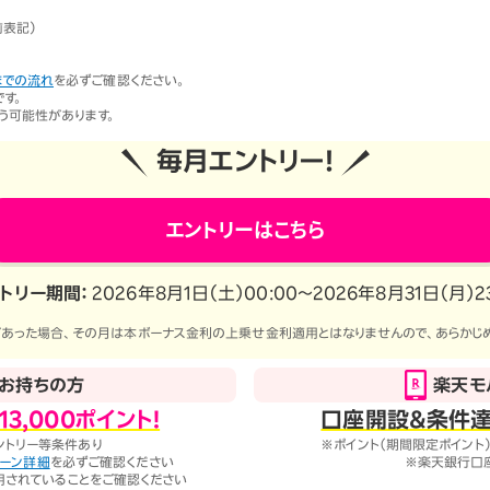
ションサービス
前表記）
までの流れ
を必ずご確認ください。
す。
う可能性があります。
毎月エントリー！
エントリーはこちら
トリー期間：
2026年8月1日（土）00:00〜2026年8月31日（月）23
あった場合、その月は本ボーナス金利の上乗せ金利適用とはなりませんので、あらかじ
お持ちの方
楽天モ
13,000ポイント！
口座開設＆条件
ントリー等条件あり
※ポイント（期間限定ポイント
ペーン詳細
を必ずご確認ください
※楽天銀行口
が適用されていることをご確認ください