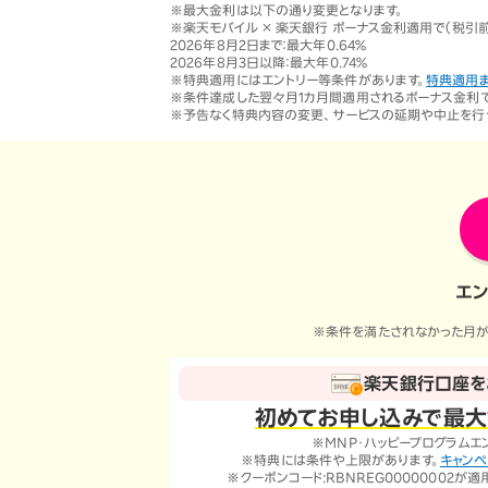
オプ
22歳までずーっとおトク
※最大金利は以下の通り変更となります。
※楽天モバイル × 楽天銀行 ボーナス金利適用で（税引
最強シニアプログラム
2026年8月2日まで：最大年0.64％
65歳以上から
2026年8月3日以降：最大年0.74％
ずーっと安心&おトク
※特典適用にはエントリー等条件があります。
特典適用
※条件達成した翌々月1カ月間適用されるボーナス金利で
※予告なく特典内容の変更、サービスの延期や中止を行
エン
※条件を満たされなかった月が
楽天銀行口座を
初めてお申し込みで
最大
※MNP・ハッピープログラムエ
※特典には条件や上限があります。
キャン
※クーポンコード:RBNREG00000002