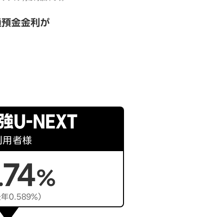
通預金金利が
利用者様
年0.589％）