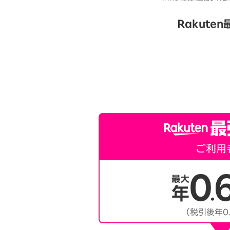
Rakute
ご利用
（税引後年0.