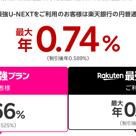
n最強U-NEXTをご利用の
お客様は楽天銀行の円普
（税引後年0.589％）
者様
ご
（税引後
525％）