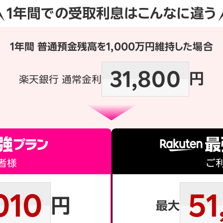
1年間での
受取利息はこんなに違う
1年間 普通預金残高を
1,000万円維持した場合
31,800
円
楽天銀行 通常金利
者様
ご
010
51
円
最大