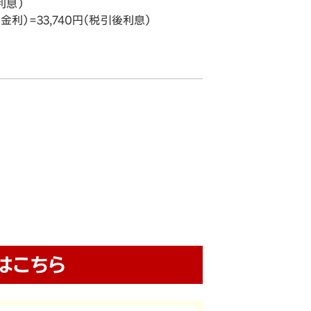
利息）
利）=33,740円（税引後利息）
はこちら