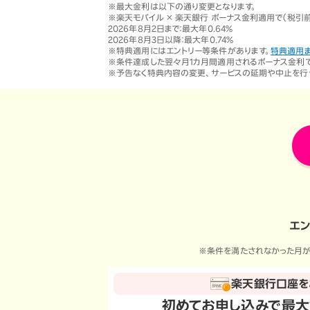
オプ
22歳までずーっとおトク
※最大金利は以下の通り変更となります。
※楽天モバイル × 楽天銀行 ボーナス金利適用で（税引
最強シニアプログラム
2026年8月2日まで：最大年0.64％
65歳以上から
2026年8月3日以降：最大年0.74％
ずーっと安心&おトク
※特典適用にはエントリー等条件があります。
特典適用
※条件達成した翌々月1カ月間適用されるボーナス金利で
※予告なく特典内容の変更、サービスの延期や中止を行
エン
※条件を満たされなかった月が
楽天銀行口座を
初めてお申し込みで
最大