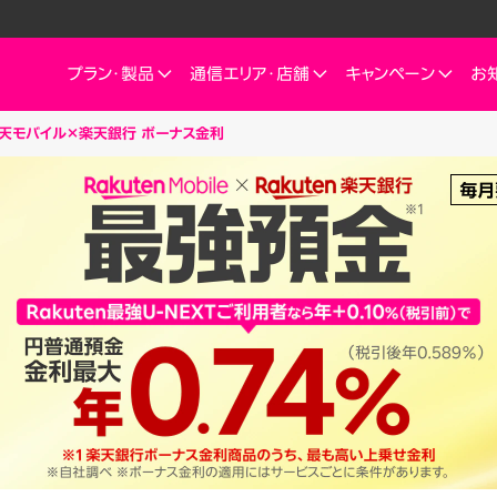
プラン・
製品
通信エリア・
店舗
キャンペーン
お
天モバイル×楽天銀行 ボーナス金利
他
ートフォン
信エリア
ご検討中の方へ
ご来店のお客様へ
インターネット・電気
インターネット・電
お客様
ミュレーション
お申し込みキャンペーン
スマートフォン
SIM
お申し込みガイド
ショップ（店舗）
Rakuten Turbo
Rakuten Tu
楽
これからお申し込み・製品購入をする方
ダイ／組み合わせプランを
eSIM
料金プラン
Rakuten Turbo
なぜ今楽天モバイルなのか
楽天ひかり
Ra
デュアルSIM
ご利用特典・キャンペーン
e
楽天ひかり
楽天モバイルをご利用中の方向けおトク情報
ご利用製品の対応確認
お客様の声
楽天でんき
楽
 Watch
料金プラン
id
スマホ活用術を学ぶ
楽
楽天でんき
iルーター
料金プラン
サリ
ten 認定中古
おうちのネット
Turboとひかり、