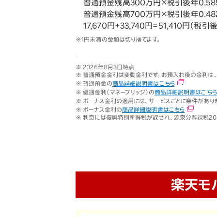
普通預金残高300万円×税引後年0.58
普通預金残高700万円×税引後年0.48
17,670円+33,740円=51,410円（税引
※1円未満の金額は切り捨てます。
※ 2026年8月3日時点
※ 普通預金金利は変動金利です。お預入れ後の金利は
※ 普通預金の
商品詳細説明書はこちら
※ 優遇金利（マネーブリッジ）の
商品詳細説明書はこちら
※ ボーナス金利の適用には、サービスごとに条件があり
※ ボーナス金利の
商品詳細説明書はこちら
※ 利息には復興特別所得税が課され、源泉分離課税20.315
楽天モ