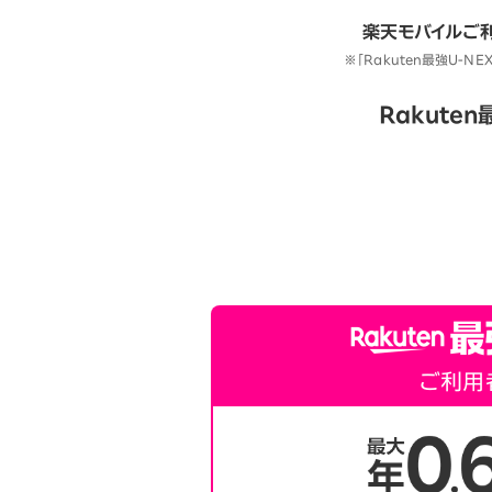
楽天モバイルご
※「Rakuten最強U-N
Rakute
ご利用