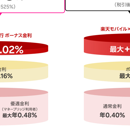
（税引後
525％）