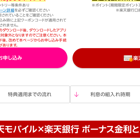
ントリー等条件あり
※ポイント（期間限定ポイント
ペーン詳細
を必ずご確認ください
※楽天銀行口
が適用されていることをご確認ください
お申し込み時に上記クーポンコードが適用されて
されません。
プリのダウンロード後、ダウンロードしたアプリ
対象外となりますのでご注意ください。本
ド後、改めて本ページからお申し込み手続
があります。
お申し込み
楽
特典適用
までの流れ
利息の組入れ時期
天モバイル×楽天銀行
ボーナス金利と