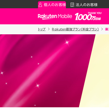
個人のお客様
法人のお客様
Rakuten Mobile
トップ
Rakuten最強プラン（料金プラン）
楽
スマートフォン
お知らせ・その
スマ
通
Rakuten最強プラン
お知らせ
料金シ
データタイプ
スーパーホー
製品
ご利用中の方
Rakuten最強U-NEXT
iPhon
Apple
割引プログラム
Andro
最強家族割
Wi-F
家族でトクしたい方に
アクセ
最強こども割
Raku
12歳までとーってもおトク
最強青春割