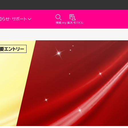
知らせ・
サポート
検索
my 楽天モバイル
気
サポート
スマホとセットでおトク
rbo
天モバイル
最強おうちプログラム
スマホ＋Rakuten Turbo
kuten Turbo
Rakuten Turbo 初めて申し込
みで毎月1,000ポイント還元
天ひかり
スマホ＋楽天ひかり
楽天ひかり初めて申し込みで毎
月1,000ポイント還元
天でんき
診断
どっちがいい？