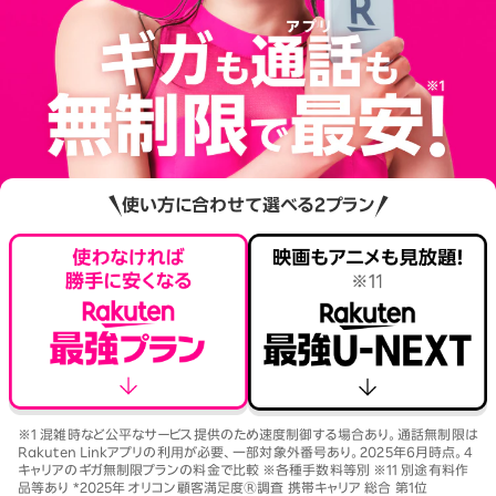
使い方に合わせて選べる2プラン
※1 混雑時など公平なサービス提供のため速度制御する場合あり。通話無制限は
Rakuten Linkアプリの利用が必要、一部対象外番号あり。2025年6月時点。4
キャリアのギガ無制限プランの料金で比較 ※各種手数料等別 ※11 別途有料作
品等あり *2025年 オリコン顧客満足度Ⓡ調査 携帯キャリア 総合 第1位