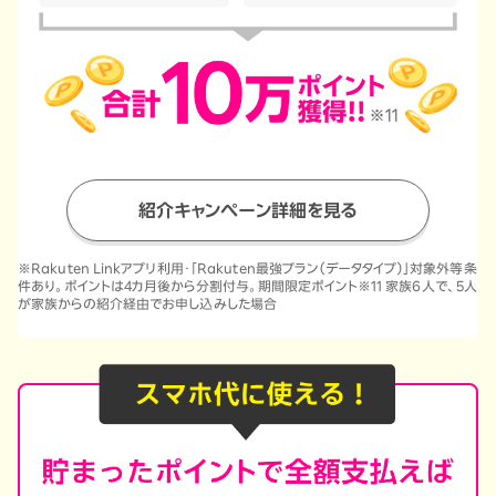
紹介キャンペーン詳細を見る
※Rakuten Linkアプリ利用・「Rakuten最強プラン（データタイプ）」対象外等条
件あり。ポイントは4カ月後から分割付与。期間限定ポイント※11 家族6人で、5人
が家族からの紹介経由でお申し込みした場合