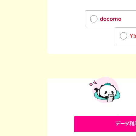
オプ
22歳までずーっとおトク
最強シニアプログラム
65歳以上から
docomo
ずーっと安心&おトク
Y!
データ利