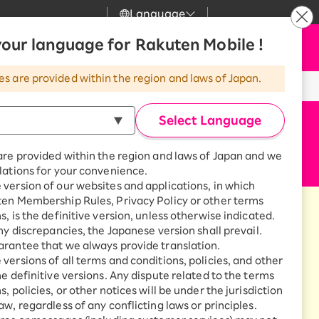
Language
our language for Rakuten Mobile !
サポート
お申し込み
検索
my 楽天モバイル
es are provided within the region and laws of Japan.
気
サポート
スマホとセットでおトク
Select Language
rbo
天モバイル
最強おうちプログラム
スマホ＋Rakuten Turbo
are provided within the region and laws of Japan and we
kuten Turbo
Rakuten Turbo 初めて申し込
lations for your convenience.
みで毎月1,000ポイント還元
version of our websites and applications, in which
天ひかり
スマホ＋楽天ひかり
ten Membership Rules, Privacy Policy or other terms
楽天ひかり初めて申し込みで毎
s, is the definitive version, unless otherwise indicated.
月1,000ポイント還元
天でんき
any discrepancies, the Japanese version shall prevail.
rantee that we always provide translation.
versions of all terms and conditions, policies, and other
he definitive versions. Any dispute related to the terms
？
, policies, or other notices will be under the jurisdiction
診断
aw, regardless of any conflicting laws or principles.
どっちがいい？