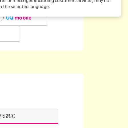
res or messages (including customer services) may not
in the selected language.
UQ
mobile
度で選ぶ