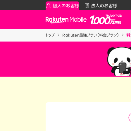
個人のお客様
法人のお客様
Rakuten Mobile
トップ
Rakuten最強プラン（料金プラン）
料
スマートフォン
お知らせ・その
スマ
通
Rakuten最強プラン
お知らせ
料金シ
データタイプ
スーパーホー
製品
ご利用中の方
Rakuten最強U-NEXT
iPhon
Apple
割引プログラム
Andro
最強家族割
Wi-F
家族でトクしたい方に
アクセ
最強こども割
Raku
12歳までとーってもおトク
最強青春割