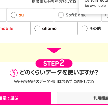
ションサービス
Certain featu
携帯電話会社を選択してね
be available 
au
SoftBank
mobile
ahamo
その他
どのくらいデータを
使いますか？
Wi-Fi接続時のデータ利用は含めずに選択してね
用量で選ぶ
利用頻