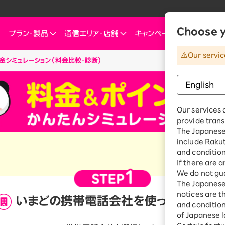
Choose y
プラン・
製品
通信エリア・
店舗
キャンペーン
お知らせ・
Our servic
金シミュレーション（料金比較・診断）
他
ートフォン
信エリア
ご検討中の方へ
ご来店のお客様へ
インターネット・電気
インターネット・電
お客様
ミュレーション
お申し込みキャンペーン
スマートフォン
SIM
お申し込みガイド
ショップ（店舗）
Rakuten Turbo
Rakuten Tu
楽
これからお申し込み・製品購入をする方
ダイ／組み合わせプランを
eSIM
料金プラン
Our services 
Rakuten Turbo
なぜ今楽天モバイルなのか
楽天ひかり
Ra
provide trans
デュアルSIM
ご利用特典・キャンペーン
e
The Japanese 
楽天ひかり
楽天モバイルをご利用中の方向けおトク情報
ご利用製品の対応確認
お客様の声
楽天でんき
楽
include Raku
 Watch
料金プラン
and condition
id
スマホ活用術を学ぶ
楽
If there are 
楽天でんき
We do not gua
iルーター
The Japanese 
料金プラン
サリ
notices are t
いまどの携帯電話会社を
使っていますか
ten 認定中古
and conditions
おうちのネット
of Japanese l
Turboとひかり、