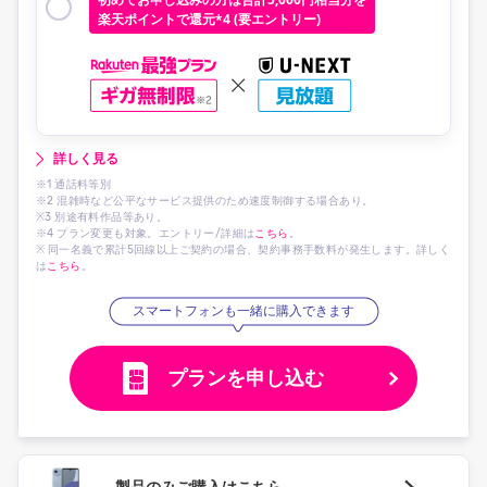
楽天ポイントで還元*4 (要エントリー)
詳しく見る
※1 通話料等別
※2 混雑時など公平なサービス提供のため速度制御する場合あり。
※3 別途有料作品等あり。
※4 プラン変更も対象。エントリー/詳細は
こちら
。
※ 同一名義で累計5回線以上ご契約の場合、契約事務手数料が発生します。詳しく
は
こちら
。
スマートフォンも一緒に購入できます
プランを申し込む
製品のみご購入はこちら