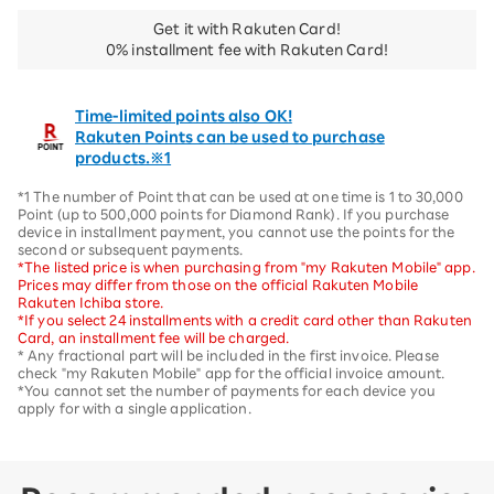
Get it with Rakuten Card!
0% installment fee with Rakuten Card!
Time-limited points also OK!
Rakuten Points can be used to purchase
products.※1
*1 The number of Point that can be used at one time is 1 to 30,000
Point (up to 500,000 points for Diamond Rank). If you purchase
device in installment payment, you cannot use the points for the
second or subsequent payments.
*The listed price is when purchasing from "my Rakuten Mobile" app.
Prices may differ from those on the official Rakuten Mobile
Rakuten Ichiba store.
*If you select 24 installments with a credit card other than Rakuten
Card, an installment fee will be charged.
* Any fractional part will be included in the first invoice. Please
check "my Rakuten Mobile" app for the official invoice amount.
*You cannot set the number of payments for each device you
apply for with a single application.