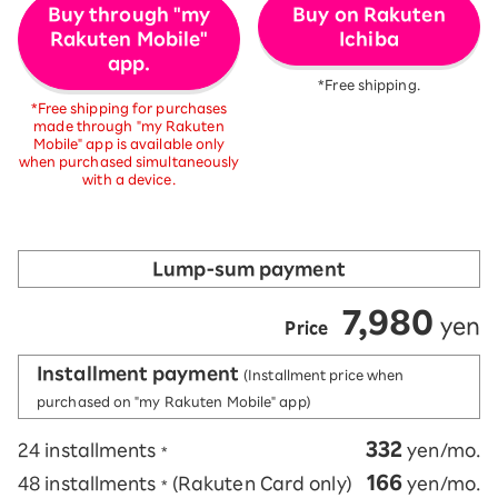
Buy through "my
Buy on Rakuten
Rakuten Mobile"
Ichiba
app.
*Free shipping.
*Free shipping for purchases
made through "my Rakuten
Mobile" app is available only
when purchased simultaneously
with a device.
Lump-sum payment
7,980
​ ​
​ ​
yen
Price
Installment payment
(Installment price when
purchased on "my Rakuten Mobile" app)
332
24 installments
yen/mo.
*
166
48 installments
(Rakuten Card only)
yen/mo.
*