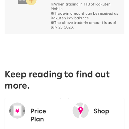
※When trading in 1TB of Rakuten
Mobile
※Trade-in amount can be received as
Rakuten Pay balance.
※The above trade-in amount is as of
July 23, 2026.
Keep reading to find out
more.
Price
Shop
Plan
​ ​