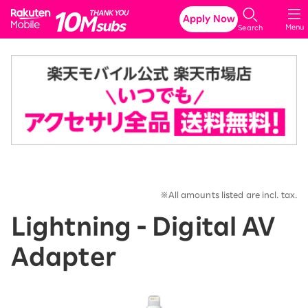
Rakuten Mobile
Apply Now
Menu
Search
※All amounts listed are incl. tax.
Lightning - Digital AV
Adapter