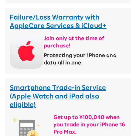
Failure/Loss Warranty with
AppleCare Services & iCloud+
Join only at the time of
purchase!
​ ​
Protecting your iPhone and
data all in one.
Smartphone Trade-in Service
(Apple Watch and iPad also
eligible)
Get up to ¥100,040 when
you trade in your iPhone 16
Pro Max.