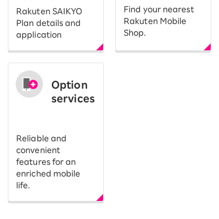
Find your nearest
Rakuten SAIKYO
Rakuten Mobile
Plan details and
Shop.
application
Option
services
​ ​
Reliable and
convenient
features for an
enriched mobile
life.