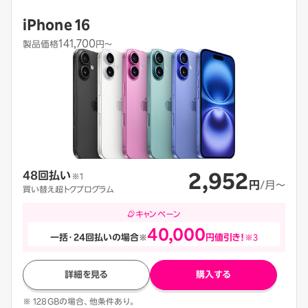
iPhone 16
141,700
製品価格
円〜
2,952
48回払い
※1
円
/月〜
買い替え超トクプログラム
キャンペーン
40,000
一括・24回払いの場合
※
円値引き！
※3
詳細を見る
購入する
※ 128GBの場合、他条件あり。