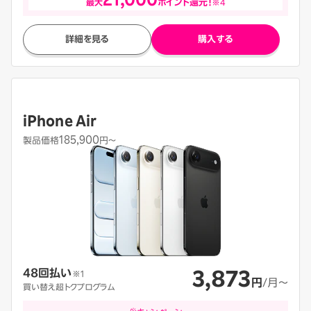
最大
ポイント還元！
※4
詳細を見る
購入する
iPhone Air
185,900
製品価格
円〜
3,873
48回払い
※1
円
/月〜
買い替え超トクプログラム