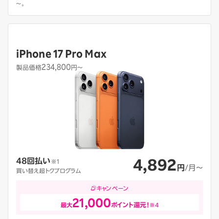
～。
iPhone 17 Pro Max
234,800
製品価格
円〜
4,892
48回払い
※1
円
/月〜
買い替え超トクプログラム
キャンペーン
21,000
最大
ポイント還元！
※4