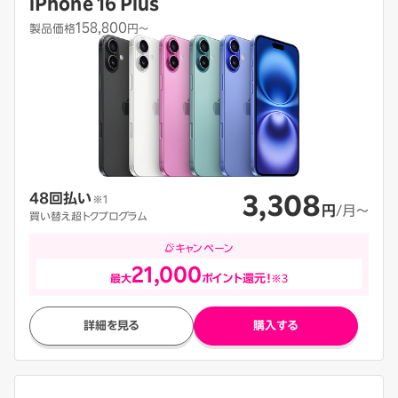
iPhone 16 Plus
158,800
製品価格
円〜
3,308
48回払い
※1
円
/月〜
買い替え超トクプログラム
キャンペーン
21,000
最大
ポイント還元！
※3
詳細を見る
購入する