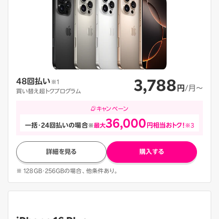
3,788
48回払い
※1
円
/月〜
買い替え超トクプログラム
キャンペーン
36,000
一括・24回払いの場合
※
最大
円相当おトク！
※3
詳細を見る
購入する
※ 128GB・256GBの場合、他条件あり。