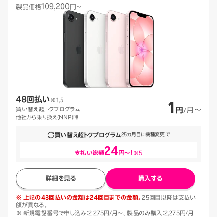
109,200
製品価格
円〜
48回払い
1
※1,5
買い替え超トクプログラム
円
/月〜
他社から乗り換え(MNP)時
買い替え超トクプログラム
25カ月目に機種変更で
24
支払い総額
円～！
※5
詳細を見る
購入する
※ 上記の48回払いの金額は24回目までの金額。
25回目以降は支払い
額が異なる。
※ 新規電話番号で申し込み：2,275円/月〜、製品のみ購入：2,275円/月