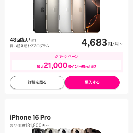
4,683
48回払い
※1
円
/月〜
買い替え超トクプログラム
キャンペーン
21,000
最大
ポイント還元！
※3
詳細を見る
購入する
iPhone 16 Pro
181,800
製品価格
円〜