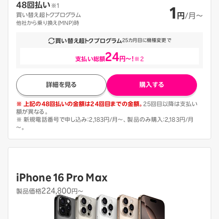
48回払い
1
※1
買い替え超トクプログラム
円
/月〜
他社から乗り換え(MNP)時
買い替え超トクプログラム
25カ月目に機種変更で
24
支払い総額
円～！
※2
詳細を見る
購入する
※ 上記の48回払いの金額は24回目までの金額。
25回目以降は支払い
額が異なる。
※ 新規電話番号で申し込み：2,183円/月〜、製品のみ購入：2,183円/月
～。
iPhone 16 Pro Max
224,800
製品価格
円〜