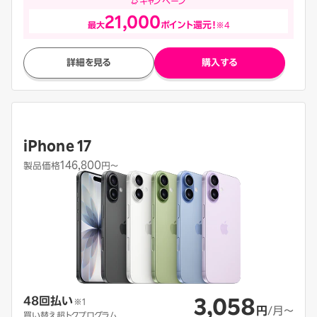
キャンペーン
21,000
最大
ポイント還元！
※4
詳細を見る
購入する
iPhone 17
146,800
製品価格
円〜
3,058
48回払い
※1
円
/月〜
買い替え超トクプログラム