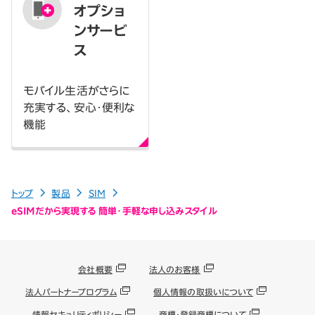
オプショ
ンサービ
ス
モバイル生活がさらに
充実する、安心・便利な
機能
トップ
製品
SIM
eSIMだから実現する 簡単・手軽な申し込みスタイル
会社概要
法人のお客様
法人パートナープログラム
個人情報の取扱いについて
情報セキュリティポリシー
商標・登録商標について