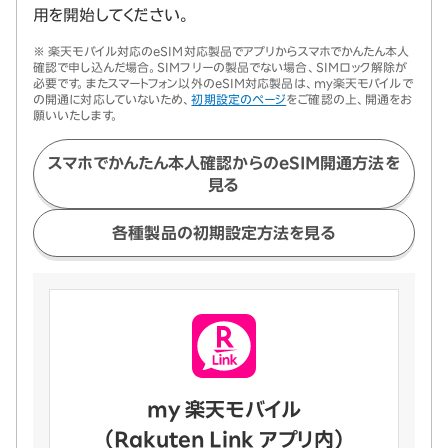
用を開始してください。
※ 楽天モバイル対応のeSIM対応製品でアプリからスマホでかんたん本人
確認で申し込んだ場合。SIMフリーの製品でない場合、SIMロック解除が
必要です。またスマートフォン以外のeSIM対応製品は、my楽天モバイルで
の開通に対応していないため、
初期設定のページ
をご確認の上、開通をお
願いいたします。
スマホでかんたん本人確認からのeSIM開通方法を
見る
各種製品の初期設定方法を見る
my 楽天モバイル
（Rakuten Link アプリ内）