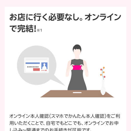
お店に行く必要なし。オンライン
で完結！
※1
オンライン本人確認（スマホでかんたん本人確認）をご利
用いただくことで、自宅でもどこでも、オンラインでお申
し込み～開通までのお手続きが可能です。