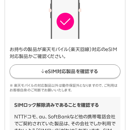
お持ちの製品が楽天モバイル（楽天回線）対応のeSIM
対応製品かご確認ください。
eSIM対応製品を確認する
※ 楽天モバイルの対応製品以外は動作保証外となりますので、ご利用は
お客様自身のご判断でお願いいたします。
SIMロック解除済みであることを確認する
NTTドコモ、au、SoftBankなど他の携帯電話会社
でご契約されていた製品は、その会社でしか利用で