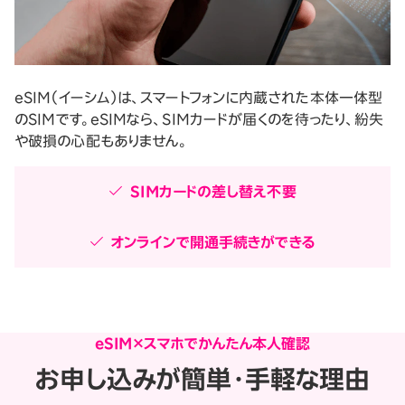
eSIM（イーシム）は、スマートフォンに内蔵された本体一体型
のSIMです。eSIMなら、SIMカードが届くのを待ったり、紛失
や破損の心配もありません。
SIMカードの差し替え不要
オンラインで開通手続きができる
eSIM×スマホでかんたん本人確認
お申し込みが簡単・手軽な理由