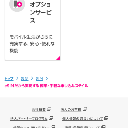
オプショ
ンサービ
ス
モバイル生活がさらに
充実する、安心・便利な
機能
トップ
製品
SIM
eSIMだから実現する 簡単・手軽な申し込みスタイル
会社概要
法人のお客様
法人パートナープログラム
個人情報の取扱いについて
情報セキュリティポリシー
商標・登録商標について