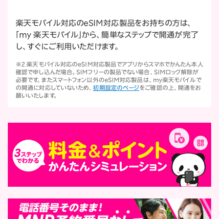
楽天モバイル対応のeSIM対応製品をお持ちの方は、
「my 楽天モバイル」から、簡単なステップで開通が完了
し、すぐにご利用いただけます。
※2 楽天モバイル対応のeSIM対応製品でアプリからスマホでかんたん本人
確認で申し込んだ場合。SIMフリーの製品でない場合、SIMロック解除が
必要です。またスマートフォン以外のeSIM対応製品は、my楽天モバイルで
の開通に対応していないため、
初期設定のページ
をご確認の上、開通をお
願いいたします。