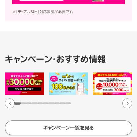
※「デュアルSIM」対応製品が必要です。
キャンペーン・おすすめ情報
キャンペーン一覧を見る