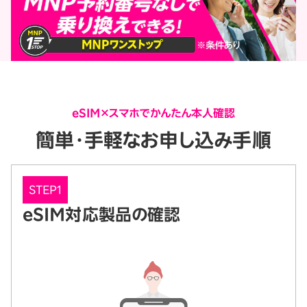
eSIM×スマホでかんたん本人確認
簡単・手軽なお申し込み手順
STEP1
eSIM対応製品の確認