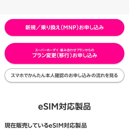
新規／乗り換え（MNP）お申し込み
スーパーホーダイ・組み合わせプランからの
プラン変更（移行）お申し込み
スマホでかんたん本人確認のお申し込みの流れを見る
eSIM対応製品
現在販売しているeSIM対応製品