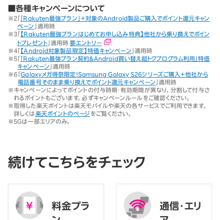
■各種キャンペーンについて
※2
「
「Rakuten最強プラン」＋対象のAndroid製品ご購入でポイント還元キャン
ペーン
」適用時
※3
「
【Rakuten最強プランはじめてお申し込み特典】他社から乗り換えでポイン
トプレゼント
」適用時
要エントリー
※4
「
【Android対象製品限定】特価キャンペーン
」適用時
※5
「
「Rakuten最強プラン契約＆Android買い替え超トクプログラム利用」特価
キャンペーン
」適用時
※6
「
Galaxyメガ得祭限定！Samsung Galaxy S26シリーズご購入＋他社から
電話番号そのまま乗り換えでポイント還元キャンペーン
」適用時
※
キャンペーンによってポイントの付与時期・有効期間が異なり、分割して付与さ
れるポイントもございます。必ずキャンペーンルールをご確認ください。
※
取得した楽天ポイントは楽天モバイルや楽天の各サービスでご利用できます。
詳しくは
楽天ポイントのページ
をご覧ください。
※
5Gは一部エリアのみ。
続けてこちらをチェック
料金プラ
通信・エリ
ン
ア