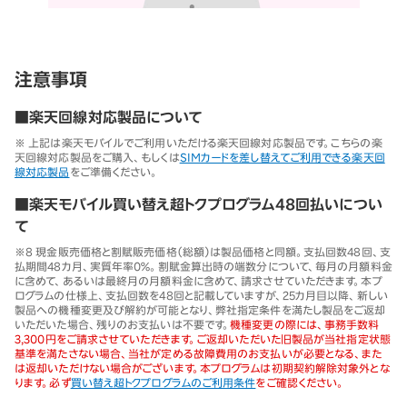
注意事項
■楽天回線対応製品について
※ 上記は楽天モバイルでご利用いただける楽天回線対応製品です。こちらの楽
天回線対応製品をご購入、もしくは
SIMカードを差し替えてご利用できる楽天回
線対応製品
をご準備ください。
■楽天モバイル買い替え超トクプログラム48回払いについ
て
※8 現金販売価格と割賦販売価格（総額）は製品価格と同額。支払回数48回、支
払期間48カ月、実質年率0％。割賦金算出時の端数分について、毎月の月額料金
に含めて、あるいは最終月の月額料金に含めて、請求させていただきます。本プ
ログラムの仕様上、支払回数を48回と記載していますが、25カ月目以降、新しい
製品への機種変更及び解約が可能となり、弊社指定条件を満たし製品をご返却
いただいた場合、残りのお支払いは不要です。
機種変更の際には、事務手数料
3,300円をご請求させていただきます。ご返却いただいた旧製品が当社指定状態
基準を満たさない場合、当社が定める故障費用のお支払いが必要となる、また
は返却いただけない場合がございます。本プログラムは初期契約解除対象外とな
ります。必ず
買い替え超トクプログラムのご利用条件
をご確認ください。