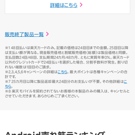
詳細はこちら
販売終了製品一覧
※1 48回払いは楽天カードのみ。記載の価格は24回目までの金額。25回目以降
は支払い額が異なる。現金販売価格と割賦販売価格（総額）は製品価格と同額。
支払回数24回/48回、支払期間24カ月/48カ月、ともに実質年率0％。楽天カード
以外のクレジットカードで24回払いを選択した場合、分割手数料が発生。割り切
れない端数は1回目のご請求。
※2,3,4,5,6キャンペーンの詳細は
こちら
。最大ポイントは各種キャンペーンの合
計です。
※7 25カ月目以降に製品返却最大24回分のお支払いが不要。その他詳細は
こ
ちら
。
※8 楽天モバイルを契約されてないお客様の本製品のみの購入は、キャンセルと
させていただきます。あらかじめご了承ください。