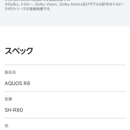
※Dolby、ドルビー、Dolby Vision、Dolby Atmos及びダブルD記号はドルビー
ラボラトリーズの登録商標です。
スペック
製品名
AQUOS R8
型番
SH-R80
色