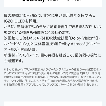
最大駆動240Hz※2で、非常に高い表示性能を持つPro
IGZO OLEDを採用。
さらに、高解像でなめらかに動画を再生できる※3ので、いつ
も見ている動画も残像感なく楽しめます。
映画館にも使われているHDR映像技術「Dolby Vision®（ド
ルビービジョン）」と立体音響技術「Dolby Atmos®（ドルビー
アトモス）」を両搭載。
新素材ディスプレイで、目の負担を軽減して、長時間の視聴に
も最適です。
※2 なめらかハイスピード表示およびゲーミングメニューの登録ゲーム設定をオン
にしたアプリでは毎秒120回の表示更新に連動して間に黒画面を挿入し、オフ時
（毎秒60回表示状態が変化）の4倍の毎秒240回の表示状態の変化を実現。アプ
リケーション側の仕様により、4倍速（240Hz）表示にならない場合があります。
※3 動画の種類やアプリによってはアップコンバートされない場合があります。