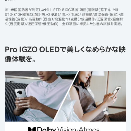
※1 米国国防省が制定したMIL-STD-810G準拠1項目(耐衝撃（落下）)、MIL-
STD-810H準拠12項目(防水（浸漬）/ 防水（雨滴）/ 耐振動/高温保管（固定）/高
温保管（変動）/ 高温動作（固定）/高温動作（変動）/低温動作/低温保管/温度耐
久（温度衝撃）/低圧保管/低圧動作) 全13項目に準拠した独自の試験を実施。
Pro IGZO OLEDで美しくなめらかな映
像体験を。