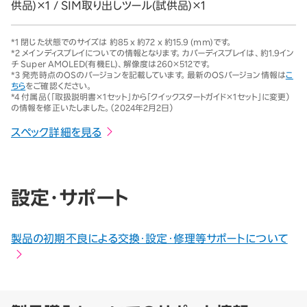
供品)×1 / SIM取り出しツール(試供品)×1
*1
閉じた状態でのサイズは 約85 x 約72 x 約15.9 (mm)です。
*2
メインディスプレイについての情報となります。カバーディスプレイは、約1.9イン
チ Super AMOLED(有機EL)、解像度は260×512です。
*3
発売時点のOSのバージョンを記載しています。最新のOSバージョン情報は
こ
ちら
をご確認ください。
*4
付属品（「取扱説明書×1セット」から「クイックスタートガイド×1セット」に変更）
の情報を修正いたしました。（2024年2月2日）
スペック詳細を見る
設定・サポート
製品の初期不良による交換・設定・修理等サポートについて