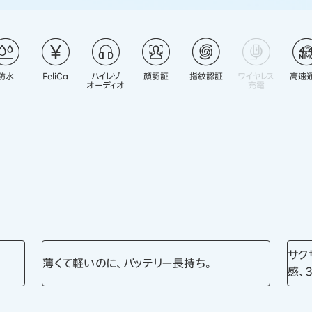
防水
FeliCa
ハイレゾ
顔認証
指紋認証
ワイヤレス
高速
オーディオ
充電
サク
薄くて軽いのに、バッテリー長持ち。
感、