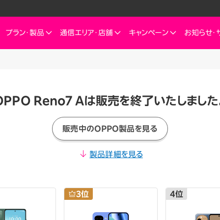
プラン・
製品
通信エリア・
店舗
キャンペーン
お知らせ・
ートフォン
信エリア
ご検討中の方へ
ご来店のお客様へ
インターネット・電気
インターネット・電
お客様
ミュレーション
お申し込みキャンペーン
スマートフォン
SIM
お申し込みガイド
ショップ（店舗）
Rakuten Turbo
Rakuten Tu
楽天
OPPO Reno7 Aは販売を終了いたしました
これからお申し込み・製品購入をする方
せプランを
eSIM
料金プラン
Rakuten Turbo
なぜ今楽天モバイルなのか
楽天ひかり
Rak
デュアルSIM
ご利用特典・キャンペーン
e
販売中のOPPO製品を見る
楽天ひかり
楽天モバイルをご利用中の方向けおトク情報
ご利用製品の対応確認
お客様の声
楽天でんき
楽天
 Watch
料金プラン
製品詳細を見る
id
スマホ活用術を学ぶ
楽天
楽天でんき
iルーター
料金プラン
サリ
3
位
4
位
ten 認定中古
おうちのネット
Turboとひかり、