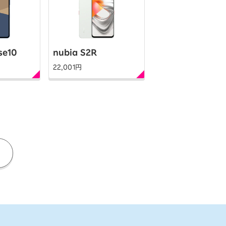
se10
nubia S2R
AQUOS wish5
22,001
円
31,900
円