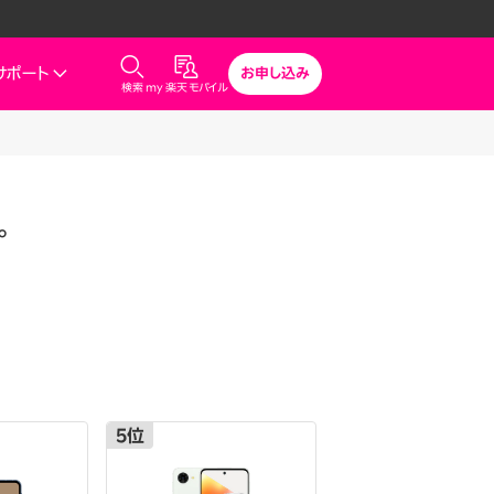
サポート
お申し込み
検索
my 楽天モバイル
気
サポート
スマホとセットでおトク
rbo
モバイル
最強おうちプログラム
。
スマホ＋Rakuten Turbo
uten Turbo
Rakuten Turbo 初めて申し込
みで毎月1,000ポイント還元
ひかり
スマホ＋楽天ひかり
楽天ひかり初めて申し込みで毎
月1,000ポイント還元
でんき
5
位
6
位
診断
どっちがいい？