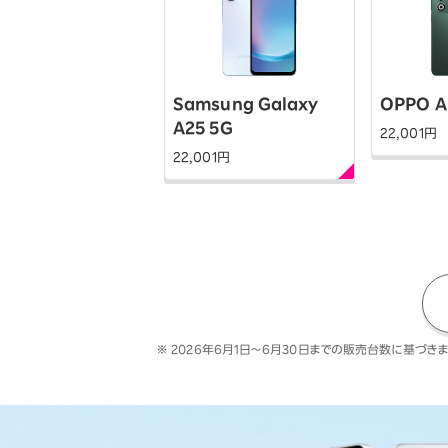
オプ
22歳までずーっとおトク
最強シニアプログラム
65歳以上から
ずーっと安心&おトク
ne (3)
Samsung Galaxy
OPPO A
A25 5G
900
円
22,001
円
22,001
円
※ 2026年6月1日～6月30日までの販売台数に基づきま