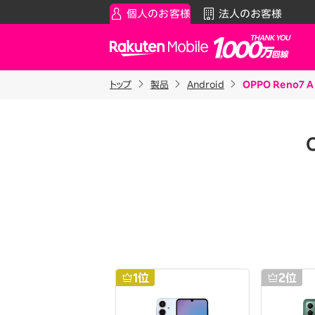
個人のお客様
法人のお客様
Rakuten Mobile
トップ
製品
Android
OPPO Reno7 A
スマートフォン
お知らせ・その他
スマ
通
Rakuten最強プラン
お知らせ
料金シ
データタイプ
スーパーホーダイ／組み合わ
製品
ご利用中の方
Rakuten最強U-NEXT
iPhon
Apple
割引プログラム
Andro
最強家族割
Wi-F
家族でトクしたい方に
アクセ
最強こども割
位
1
位
2
位
Raku
12歳までとーってもおトク
最強青春割