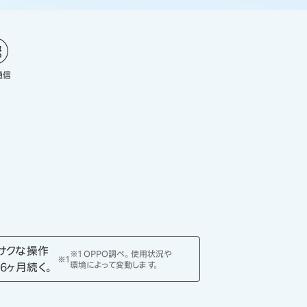
通信
サクな操作
※1 OPPO調べ。使用状況や
※1
環境によって変動します。
36ヶ月続く。