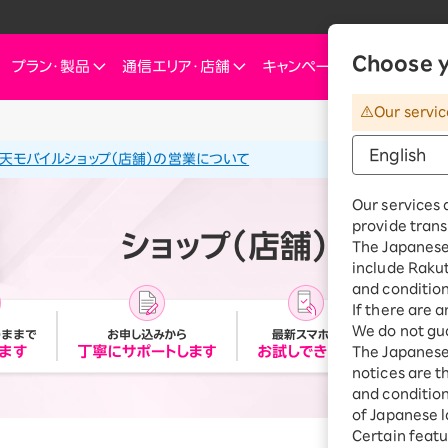
Choose y
プラン・
製品
通信エリア・
店舗
キャンペーン
お知らせ・
Our servic
ートフォン
信エリア
ご検討中の方へ
ご来店のお客様へ
インターネット・電気
インターネット・電
お客様
天モバイルショップ（店舗）の営業について
ミュレーション
お申し込みキャンペーン
スマートフォン
SIM
お申し込みガイド
ショップ（店舗）
Rakuten Turbo
Rakuten Tu
楽天
Our services 
これからお申し込み・製品購入をする方
せプランを
eSIM
料金プラン
provide trans
Rakuten Turbo
なぜ今楽天モバイルなのか
楽天ひかり
Rak
ショップ（店舗）
デュアルSIM
ご利用特典・キャンペーン
The Japanese 
e
楽天ひかり
include Raku
楽天モバイルをご利用中の方向けおトク情報
ご利用製品の対応確認
お客様の声
楽天でんき
楽天
 Watch
and condition
料金プラン
If there are 
id
スマホ活用術を学ぶ
楽天
We do not gua
楽天でんき
iルーター
The Japanese 
料金プラン
notices are t
サリ
and conditions
ten 認定中古
of Japanese l
おうちのネット
Certain featu
Turboとひかり、