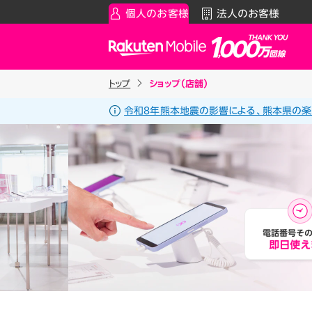
個人のお客様
法人のお客様
Rakuten Mobile
トップ
ショップ（店舗）
スマートフォン
お知らせ・その他
スマ
通
令和8年熊本地震の影響による、熊本県の楽
Rakuten最強プラン
お知らせ
料金シ
データタイプ
スーパーホーダイ／組み合わ
製品
ご利用中の方
Rakuten最強U-NEXT
iPhon
Apple
割引プログラム
Andro
最強家族割
Wi-F
家族でトクしたい方に
アクセ
最強こども割
Raku
12歳までとーってもおトク
最強青春割