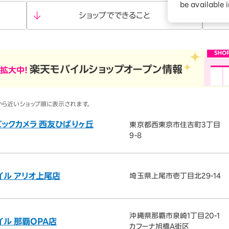
ションサービス
be available 
ショップで
できること
楽天モバイルショップオープン情報
拡大中！
ら近いショップ順に表示されます。
ビックカメラ 西友ひばりヶ丘
東京都西東京市住吉町3丁目
9-8
イル アリオ上尾店
埼玉県上尾市壱丁目北29-14
沖縄県那覇市泉崎1丁目20-1
イル 那覇OPA店
カフーナ旭橋A街区