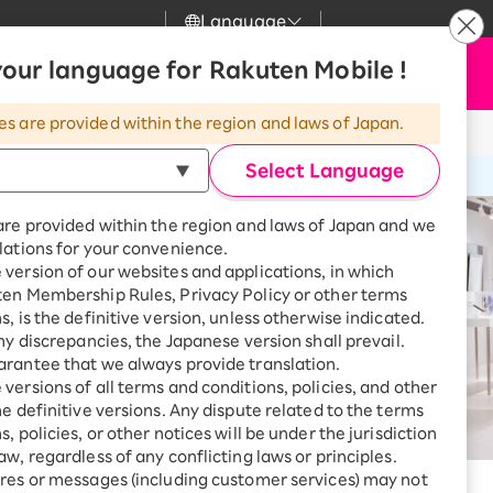
Language
our language for Rakuten Mobile !
サポート
お申し込み
検索
my 楽天モバイル
es are provided within the region and laws of Japan.
気
サポート
スマホとセットでおトク
Select Language
rbo
モバイル
最強おうちプログラム
are provided within the region and laws of Japan and we
スマホ＋Rakuten Turbo
lations for your convenience.
uten Turbo
Rakuten Turbo 初めて申し込
version of our websites and applications, in which
みで毎月1,000ポイント還元
ten Membership Rules, Privacy Policy or other terms
ひかり
スマホ＋楽天ひかり
s, is the definitive version, unless otherwise indicated.
楽天ひかり初めて申し込みで毎
any discrepancies, the Japanese version shall prevail.
月1,000ポイント還元
でんき
rantee that we always provide translation.
versions of all terms and conditions, policies, and other
he definitive versions. Any dispute related to the terms
, policies, or other notices will be under the jurisdiction
aw, regardless of any conflicting laws or principles.
診断
res or messages (including customer services) may not
どっちがいい？