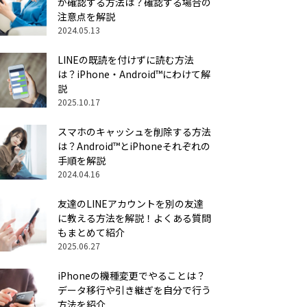
か確認する方法は？確認する場合の
注意点を解説
2024.05.13
LINEの既読を付けずに読む方法
は？iPhone・Android™にわけて解
説
2025.10.17
スマホのキャッシュを削除する方法
は？Android™とiPhoneそれぞれの
手順を解説
2024.04.16
友達のLINEアカウントを別の友達
に教える方法を解説！よくある質問
もまとめて紹介
2025.06.27
iPhoneの機種変更でやることは？
データ移行や引き継ぎを自分で行う
方法を紹介