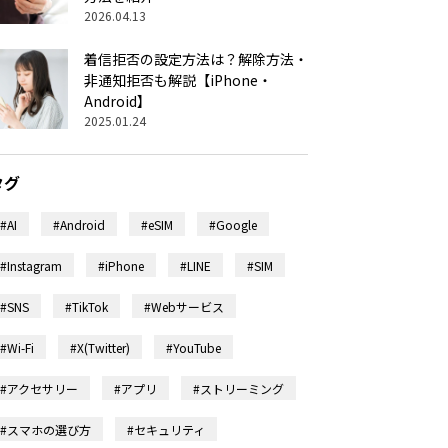
2026.04.13
着信拒否の設定方法は？解除方法・
非通知拒否も解説【iPhone・
Android】
2025.01.24
タグ
#AI
#Android
#eSIM
#Google
#Instagram
#iPhone
#LINE
#SIM
#SNS
#TikTok
#Webサービス
#Wi-Fi
#X(Twitter)
#YouTube
#アクセサリー
#アプリ
#ストリーミング
#スマホの選び方
#セキュリティ